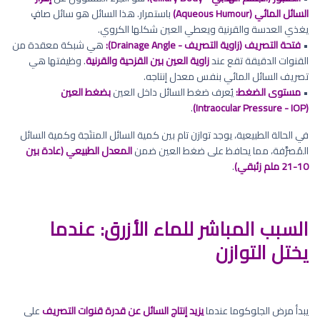
السائل المائي (Aqueous Humour)
باستمرار. هذا السائل هو سائل صافٍ
يغذي العدسة والقرنية ويعطي العين شكلها الكروي.
•
فتحة التصريف (زاوية التصريف - Drainage Angle):
هي شبكة معقدة من
القنوات الدقيقة تقع عند
زاوية العين بين القزحية والقرنية
. وظيفتها هي
تصريف السائل المائي بنفس معدل إنتاجه.
•
مستوى الضغط:
يُعرف ضغط السائل داخل العين
بضغط العين
.
(Intraocular Pressure - IOP)
في الحالة الطبيعية، يوجد توازن تام بين كمية السائل المنتَجة وكمية السائل
المُصرَّفة، مما يحافظ على ضغط العين ضمن
المعدل الطبيعي (عادة بين
10-21 ملم زئبقي)
.
السبب المباشر للماء الأزرق: عندما
يختل التوازن
يبدأ مرض الجلوكوما عندما
يزيد إنتاج السائل عن قدرة قنوات التصريف
على