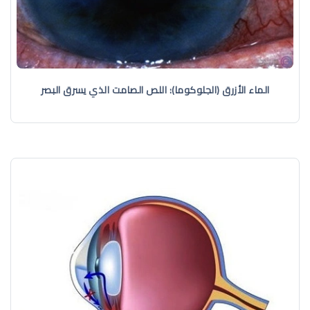
الماء الأزرق (الجلوكوما): اللص الصامت الذي يسرق البصر