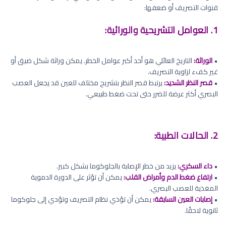
قنوات التصريف أو ضعفها:
1. العوامل التشريحية والوراثية:
•
الوراثة:
التاريخ العائلي هو أحد أكبر عوامل الخطر. يمكن وراثة شكل ضيق أو
غير كفء لزاوية التصريف.
•
قصر النظر الشديد:
يرتبط قصر النظر بتشريح مختلف للعين قد يجعل العصب
البصري أكثر عرضة للضرر حتى تحت ضغط طبيعي.
2. الحالات الطبية:
•
داء السكري:
يزيد من خطر الإصابة بالجلوكوما بشكل كبير.
•
ارتفاع ضغط الدم وأمراض القلب:
يمكن أن تؤثر على الدورة الدموية
المغذية للعصب البصري.
•
إصابات العين السابقة:
يمكن أن تؤذي نظام التصريف وتؤدي إلى جلوكوما
ثانوية لاحقًا.