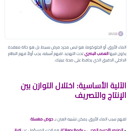
الماء الأزرق، أو الجلوكوما، هو ليس مجرد مرض بسيط، بل هو حالة معقدة
يكون فيها
العصب البصري
تحت التهديد. لفهم أسبابه، يجب أولاً فهم النظام
الداخلي الدقيق الذي يحافظ على صحة عينيك.
الآلية الأساسية: اختلال التوازن بين
الإنتاج والتصريف
لفهم سبب الماء الأزرق، يمكن تشبيه العين بـ
حوض مغسلة
:
•
الصنبور (الجسم الهدبي - Ciliary Body):
هو الجزء المسؤول عن
إفراز