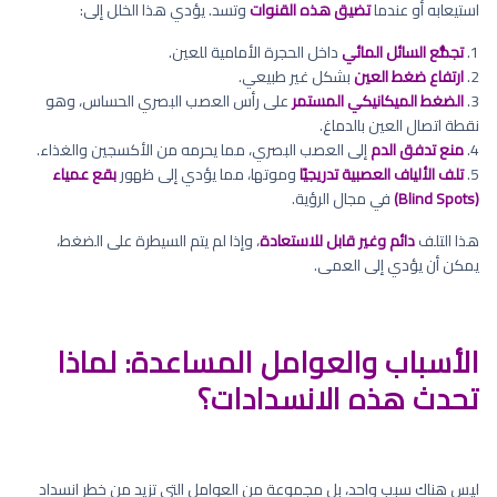
استيعابه أو عندما
تضيق هذه القنوات
وتسد. يؤدي هذا الخلل إلى:
1.
تجمُّع السائل المائي
داخل الحجرة الأمامية للعين.
2.
ارتفاع ضغط العين
بشكل غير طبيعي.
3.
الضغط الميكانيكي المستمر
على رأس العصب البصري الحساس، وهو
نقطة اتصال العين بالدماغ.
4.
منع تدفق الدم
إلى العصب البصري، مما يحرمه من الأكسجين والغذاء.
5.
تلف الألياف العصبية تدريجيًا
وموتها، مما يؤدي إلى ظهور
بقع عمياء
(Blind Spots)
في مجال الرؤية.
هذا التلف
دائم وغير قابل للاستعادة
، وإذا لم يتم السيطرة على الضغط،
يمكن أن يؤدي إلى العمى.
الأسباب والعوامل المساعدة: لماذا
تحدث هذه الانسدادات؟
ليس هناك سبب واحد، بل مجموعة من العوامل التي تزيد من خطر انسداد