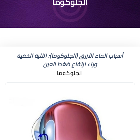
ماهو الاسم العلمي
الجلوكوما
للمياه الزرقاء في العين
أسباب الماء الأزرق (الجلوكوما): الآلية الخفية
وراء ارتفاع ضغط العين
الجلوكوما