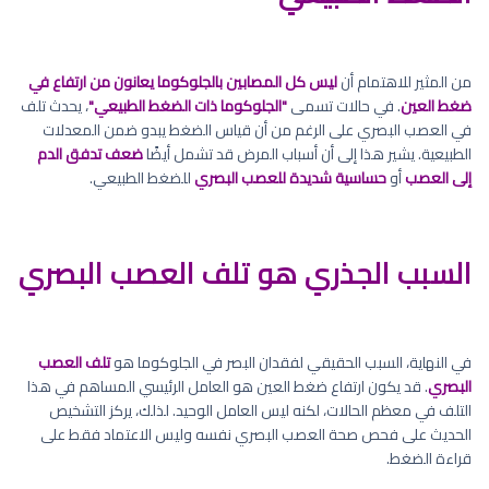
من المثير للاهتمام أن
ليس كل المصابين بالجلوكوما يعانون من ارتفاع في
ضغط العين
. في حالات تسمى
"الجلوكوما ذات الضغط الطبيعي"
، يحدث تلف
في العصب البصري على الرغم من أن قياس الضغط يبدو ضمن المعدلات
الطبيعية. يشير هذا إلى أن أسباب المرض قد تشمل أيضًا
ضعف تدفق الدم
إلى العصب
أو
حساسية شديدة للعصب البصري
للضغط الطبيعي.
السبب الجذري هو تلف العصب البصري
في النهاية، السبب الحقيقي لفقدان البصر في الجلوكوما هو
تلف العصب
البصري
. قد يكون ارتفاع ضغط العين هو العامل الرئيسي المساهم في هذا
التلف في معظم الحالات، لكنه ليس العامل الوحيد. لذلك، يركز التشخيص
الحديث على فحص صحة العصب البصري نفسه وليس الاعتماد فقط على
قراءة الضغط.