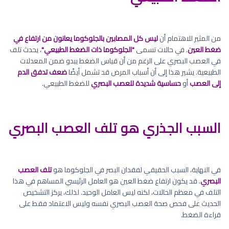
من المثير للاهتمام أن
ليس كل المصابين بالجلوكوما يعانون من ارتفاع في
ضغط العين
. في حالات تسمى
"الجلوكوما ذات الضغط الطبيعي"
، يحدث تلف
في العصب البصري على الرغم من أن قياس الضغط يبدو ضمن المعدلات
الطبيعية. يشير هذا إلى أن أسباب المرض قد تشمل أيضًا
ضعف تدفق الدم
إلى العصب
أو
حساسية شديدة للعصب البصري
للضغط الطبيعي.
السبب الجذري هو تلف العصب البصري
في النهاية، السبب الحقيقي لفقدان البصر في الجلوكوما هو
تلف العصب
البصري
. قد يكون ارتفاع ضغط العين هو العامل الرئيسي المساهم في هذا
التلف في معظم الحالات، لكنه ليس العامل الوحيد. لذلك، يركز التشخيص
الحديث على فحص صحة العصب البصري نفسه وليس الاعتماد فقط على
قراءة الضغط.