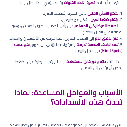
استيعابه أو عندما
تضيق هذه القنوات
وتسد. يؤدي هذا الخلل إلى:
1.
تجمُّع السائل المائي
داخل الحجرة الأمامية للعين.
2.
ارتفاع ضغط العين
بشكل غير طبيعي.
3.
الضغط الميكانيكي المستمر
على رأس العصب البصري الحساس، وهو
نقطة اتصال العين بالدماغ.
4.
منع تدفق الدم
إلى العصب البصري، مما يحرمه من الأكسجين والغذاء.
5.
تلف الألياف العصبية تدريجيًا
وموتها، مما يؤدي إلى ظهور
بقع عمياء
(Blind Spots)
في مجال الرؤية.
هذا التلف
دائم وغير قابل للاستعادة
، وإذا لم يتم السيطرة على الضغط،
يمكن أن يؤدي إلى العمى.
الأسباب والعوامل المساعدة: لماذا
تحدث هذه الانسدادات؟
ليس هناك سبب واحد، بل مجموعة من العوامل التي تزيد من خطر انسداد