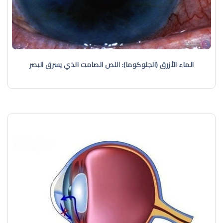
الماء الأزرق (الجلوكوما): اللص الصامت الذي يسرق البصر