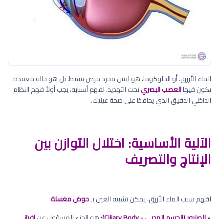
الماء الأزرق، أو الجلوكوما، هو ليس مجرد مرض بسيط، بل هو حالة معقدة
يكون فيها
العصب البصري
تحت التهديد. لفهم أسبابه، يجب أولاً فهم النظام
الداخلي الدقيق الذي يحافظ على صحة عينيك.
الآلية الأساسية: اختلال التوازن بين
الإنتاج والتصريف
لفهم سبب الماء الأزرق، يمكن تشبيه العين بـ
حوض مغسلة
:
•
الصنبور (الجسم الهدبي - Ciliary Body):
هو الجزء المسؤول عن
إفراز