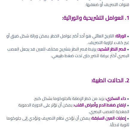
قنوات التصريف أو ضعفها:
1. العوامل التشريحية والوراثية:
•
الوراثة:
التاريخ العائلي هو أحد أكبر عوامل الخطر. يمكن وراثة شكل ضيق أو
غير كفء لزاوية التصريف.
•
قصر النظر الشديد:
يرتبط قصر النظر بتشريح مختلف للعين قد يجعل العصب
البصري أكثر عرضة للضرر حتى تحت ضغط طبيعي.
2. الحالات الطبية:
•
داء السكري:
يزيد من خطر الإصابة بالجلوكوما بشكل كبير.
•
ارتفاع ضغط الدم وأمراض القلب:
يمكن أن تؤثر على الدورة الدموية
المغذية للعصب البصري.
•
إصابات العين السابقة:
يمكن أن تؤذي نظام التصريف وتؤدي إلى جلوكوما
ثانوية لاحقًا.