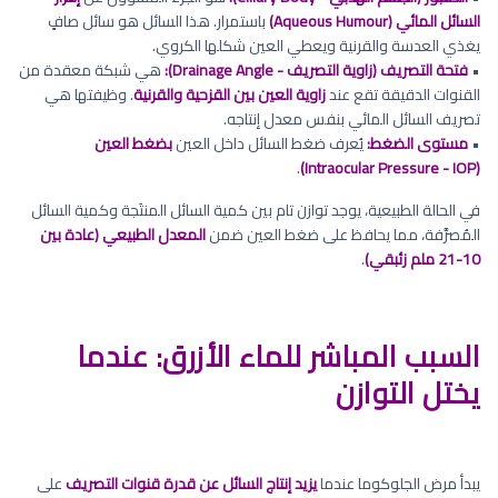
السائل المائي (Aqueous Humour)
باستمرار. هذا السائل هو سائل صافٍ
يغذي العدسة والقرنية ويعطي العين شكلها الكروي.
•
فتحة التصريف (زاوية التصريف - Drainage Angle):
هي شبكة معقدة من
القنوات الدقيقة تقع عند
زاوية العين بين القزحية والقرنية
. وظيفتها هي
تصريف السائل المائي بنفس معدل إنتاجه.
•
مستوى الضغط:
يُعرف ضغط السائل داخل العين
بضغط العين
.
(Intraocular Pressure - IOP)
في الحالة الطبيعية، يوجد توازن تام بين كمية السائل المنتَجة وكمية السائل
المُصرَّفة، مما يحافظ على ضغط العين ضمن
المعدل الطبيعي (عادة بين
10-21 ملم زئبقي)
.
السبب المباشر للماء الأزرق: عندما
يختل التوازن
يبدأ مرض الجلوكوما عندما
يزيد إنتاج السائل عن قدرة قنوات التصريف
على