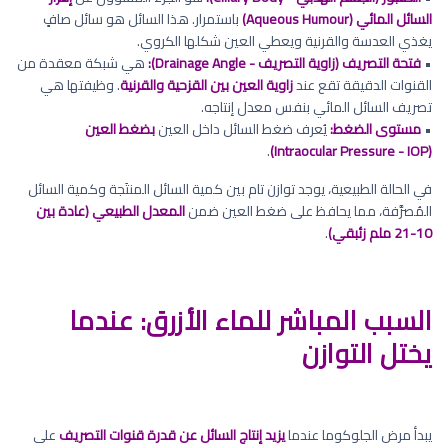
السائل المائي (Aqueous Humour)
باستمرار. هذا السائل هو سائل صافٍ
يغذي العدسة والقرنية ويعطي العين شكلها الكروي.
•
فتحة التصريف (زاوية التصريف - Drainage Angle):
هي شبكة معقدة من
القنوات الدقيقة تقع عند
زاوية العين بين القزحية والقرنية
. وظيفتها هي
تصريف السائل المائي بنفس معدل إنتاجه.
•
مستوى الضغط:
يُعرف ضغط السائل داخل العين
بضغط العين
.
(Intraocular Pressure - IOP)
في الحالة الطبيعية، يوجد توازن تام بين كمية السائل المنتَجة وكمية السائل
المُصرَّفة، مما يحافظ على ضغط العين ضمن
المعدل الطبيعي (عادة بين
10-21 ملم زئبقي)
.
السبب المباشر للماء الأزرق: عندما
يختل التوازن
يبدأ مرض الجلوكوما عندما
يزيد إنتاج السائل عن قدرة قنوات التصريف
على