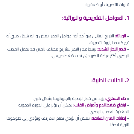
قنوات التصريف أو ضعفها:
1. العوامل التشريحية والوراثية:
•
الوراثة:
التاريخ العائلي هو أحد أكبر عوامل الخطر. يمكن وراثة شكل ضيق أو
غير كفء لزاوية التصريف.
•
قصر النظر الشديد:
يرتبط قصر النظر بتشريح مختلف للعين قد يجعل العصب
البصري أكثر عرضة للضرر حتى تحت ضغط طبيعي.
2. الحالات الطبية:
•
داء السكري:
يزيد من خطر الإصابة بالجلوكوما بشكل كبير.
•
ارتفاع ضغط الدم وأمراض القلب:
يمكن أن تؤثر على الدورة الدموية
المغذية للعصب البصري.
•
إصابات العين السابقة:
يمكن أن تؤذي نظام التصريف وتؤدي إلى جلوكوما
ثانوية لاحقًا.