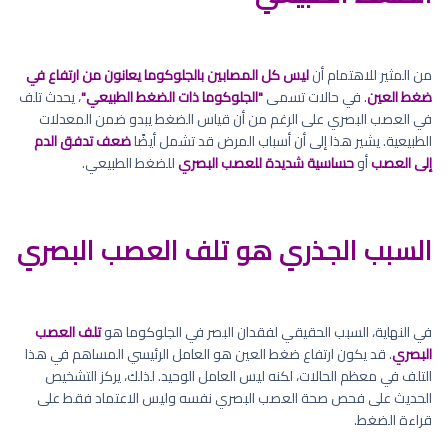
من المثير للاهتمام أن
ليس كل المصابين بالجلوكوما يعانون من ارتفاع في
ضغط العين
. في حالات تسمى
"الجلوكوما ذات الضغط الطبيعي"
، يحدث تلف
في العصب البصري على الرغم من أن قياس الضغط يبدو ضمن المعدلات
الطبيعية. يشير هذا إلى أن أسباب المرض قد تشمل أيضًا
ضعف تدفق الدم
إلى العصب
أو
حساسية شديدة للعصب البصري
للضغط الطبيعي.
السبب الجذري هو تلف العصب البصري
في النهاية، السبب الحقيقي لفقدان البصر في الجلوكوما هو
تلف العصب
البصري
. قد يكون ارتفاع ضغط العين هو العامل الرئيسي المساهم في هذا
التلف في معظم الحالات، لكنه ليس العامل الوحيد. لذلك، يركز التشخيص
الحديث على فحص صحة العصب البصري نفسه وليس الاعتماد فقط على
قراءة الضغط.