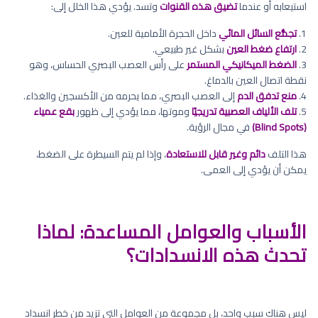
استيعابه أو عندما
تضيق هذه القنوات
وتسد. يؤدي هذا الخلل إلى:
1.
تجمُّع السائل المائي
داخل الحجرة الأمامية للعين.
2.
ارتفاع ضغط العين
بشكل غير طبيعي.
3.
الضغط الميكانيكي المستمر
على رأس العصب البصري الحساس، وهو
نقطة اتصال العين بالدماغ.
4.
منع تدفق الدم
إلى العصب البصري، مما يحرمه من الأكسجين والغذاء.
5.
تلف الألياف العصبية تدريجيًا
وموتها، مما يؤدي إلى ظهور
بقع عمياء
(Blind Spots)
في مجال الرؤية.
هذا التلف
دائم وغير قابل للاستعادة
، وإذا لم يتم السيطرة على الضغط،
يمكن أن يؤدي إلى العمى.
الأسباب والعوامل المساعدة: لماذا
تحدث هذه الانسدادات؟
ليس هناك سبب واحد، بل مجموعة من العوامل التي تزيد من خطر انسداد