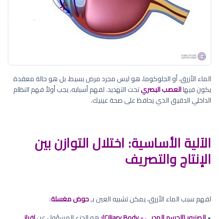
الماء الأزرق، أو الجلوكوما، هو ليس مجرد مرض بسيط، بل هو حالة معقدة
يكون فيها
العصب البصري
تحت التهديد. لفهم أسبابه، يجب أولاً فهم النظام
الداخلي الدقيق الذي يحافظ على صحة عينيك.
الآلية الأساسية: اختلال التوازن بين
الإنتاج والتصريف
لفهم سبب الماء الأزرق، يمكن تشبيه العين بـ
حوض مغسلة
:
•
الصنبور (الجسم الهدبي - Ciliary Body):
هو الجزء المسؤول عن
إفراز