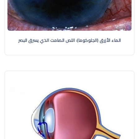
الماء الأزرق (الجلوكوما): اللص الصامت الذي يسرق البصر