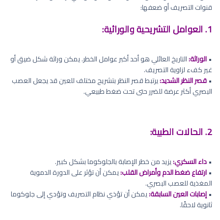
قنوات التصريف أو ضعفها:
1. العوامل التشريحية والوراثية:
•
الوراثة:
التاريخ العائلي هو أحد أكبر عوامل الخطر. يمكن وراثة شكل ضيق أو
غير كفء لزاوية التصريف.
•
قصر النظر الشديد:
يرتبط قصر النظر بتشريح مختلف للعين قد يجعل العصب
البصري أكثر عرضة للضرر حتى تحت ضغط طبيعي.
2. الحالات الطبية:
•
داء السكري:
يزيد من خطر الإصابة بالجلوكوما بشكل كبير.
•
ارتفاع ضغط الدم وأمراض القلب:
يمكن أن تؤثر على الدورة الدموية
المغذية للعصب البصري.
•
إصابات العين السابقة:
يمكن أن تؤذي نظام التصريف وتؤدي إلى جلوكوما
ثانوية لاحقًا.