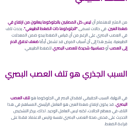
من المثير للاهتمام أن
ليس كل المصابين بالجلوكوما يعانون من ارتفاع في
ضغط العين
. في حالات تسمى
"الجلوكوما ذات الضغط الطبيعي"
، يحدث تلف
في العصب البصري على الرغم من أن قياس الضغط يبدو ضمن المعدلات
الطبيعية. يشير هذا إلى أن أسباب المرض قد تشمل أيضًا
ضعف تدفق الدم
إلى العصب
أو
حساسية شديدة للعصب البصري
للضغط الطبيعي.
السبب الجذري هو تلف العصب البصري
في النهاية، السبب الحقيقي لفقدان البصر في الجلوكوما هو
تلف العصب
البصري
. قد يكون ارتفاع ضغط العين هو العامل الرئيسي المساهم في هذا
التلف في معظم الحالات، لكنه ليس العامل الوحيد. لذلك، يركز التشخيص
الحديث على فحص صحة العصب البصري نفسه وليس الاعتماد فقط على
قراءة الضغط.