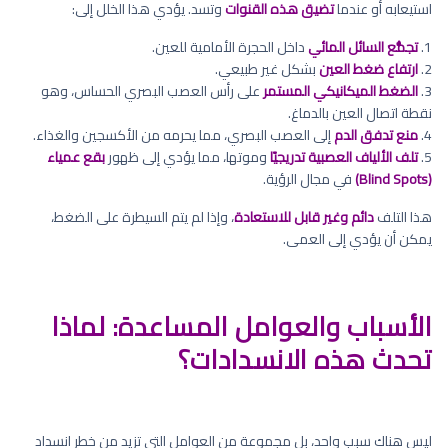
استيعابه أو عندما
تضيق هذه القنوات
وتسد. يؤدي هذا الخلل إلى:
1.
تجمُّع السائل المائي
داخل الحجرة الأمامية للعين.
2.
ارتفاع ضغط العين
بشكل غير طبيعي.
3.
الضغط الميكانيكي المستمر
على رأس العصب البصري الحساس، وهو
نقطة اتصال العين بالدماغ.
4.
منع تدفق الدم
إلى العصب البصري، مما يحرمه من الأكسجين والغذاء.
5.
تلف الألياف العصبية تدريجيًا
وموتها، مما يؤدي إلى ظهور
بقع عمياء
(Blind Spots)
في مجال الرؤية.
هذا التلف
دائم وغير قابل للاستعادة
، وإذا لم يتم السيطرة على الضغط،
يمكن أن يؤدي إلى العمى.
الأسباب والعوامل المساعدة: لماذا
تحدث هذه الانسدادات؟
ليس هناك سبب واحد، بل مجموعة من العوامل التي تزيد من خطر انسداد