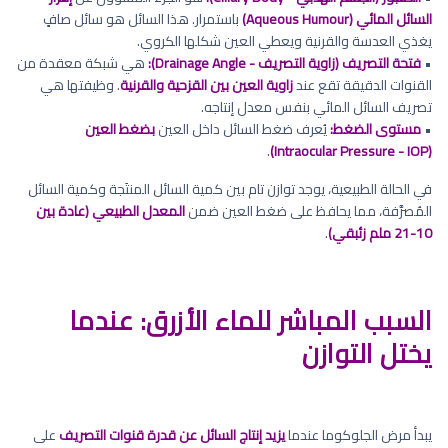
السائل المائي (Aqueous Humour)
باستمرار. هذا السائل هو سائل صافٍ
يغذي العدسة والقرنية ويعطي العين شكلها الكروي.
•
فتحة التصريف (زاوية التصريف - Drainage Angle):
هي شبكة معقدة من
القنوات الدقيقة تقع عند
زاوية العين بين القزحية والقرنية
. وظيفتها هي
تصريف السائل المائي بنفس معدل إنتاجه.
•
مستوى الضغط:
يُعرف ضغط السائل داخل العين
بضغط العين
.
(Intraocular Pressure - IOP)
في الحالة الطبيعية، يوجد توازن تام بين كمية السائل المنتَجة وكمية السائل
المُصرَّفة، مما يحافظ على ضغط العين ضمن
المعدل الطبيعي (عادة بين
10-21 ملم زئبقي)
.
السبب المباشر للماء الأزرق: عندما
يختل التوازن
يبدأ مرض الجلوكوما عندما
يزيد إنتاج السائل عن قدرة قنوات التصريف
على