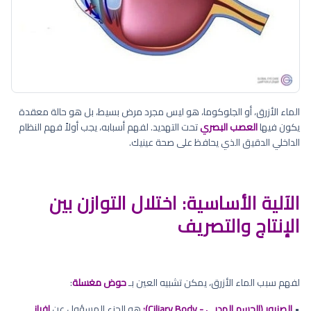
الماء الأزرق، أو الجلوكوما، هو ليس مجرد مرض بسيط، بل هو حالة معقدة
يكون فيها
العصب البصري
تحت التهديد. لفهم أسبابه، يجب أولاً فهم النظام
الداخلي الدقيق الذي يحافظ على صحة عينيك.
الآلية الأساسية: اختلال التوازن بين
الإنتاج والتصريف
لفهم سبب الماء الأزرق، يمكن تشبيه العين بـ
حوض مغسلة
:
•
الصنبور (الجسم الهدبي - Ciliary Body):
هو الجزء المسؤول عن
إفراز