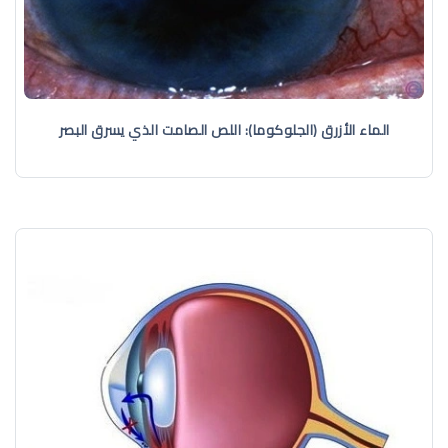
الماء الأزرق (الجلوكوما): اللص الصامت الذي يسرق البصر