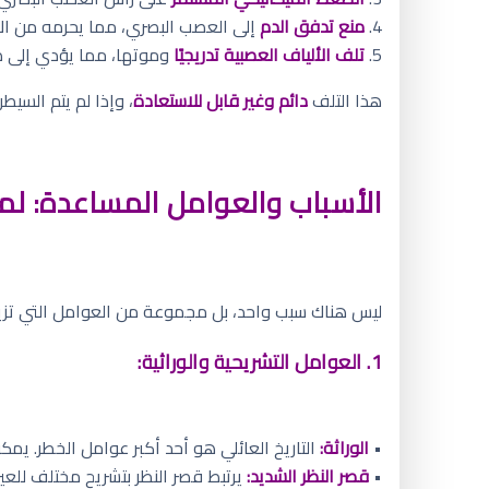
4.
منع تدفق الدم
إلى العصب البصري، مما يحرمه من ال
5.
تلف الألياف العصبية تدريجيًا
وموتها، مما يؤدي إلى 
هذا التلف
دائم وغير قابل للاستعادة
، وإذا لم يتم السي
الأسباب والعوامل المساعدة: لم
ليس هناك سبب واحد، بل مجموعة من العوامل التي تزي
1. العوامل التشريحية والوراثية:
•
الوراثة:
التاريخ العائلي هو أحد أكبر عوامل الخطر. يم
•
قصر النظر الشديد:
يرتبط قصر النظر بتشريح مختلف للع