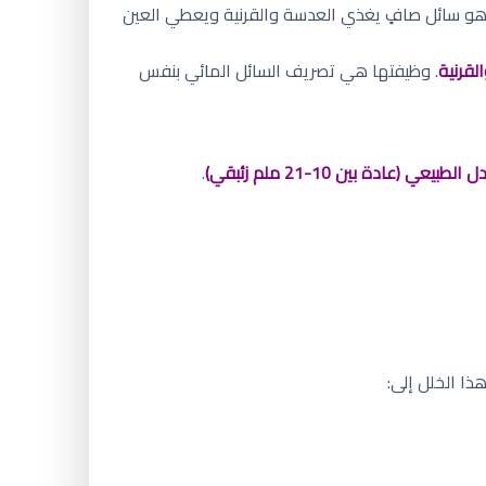
 هو سائل صافٍ يغذي العدسة والقرنية ويعطي العين
لقرنية
. وظيفتها هي تصريف السائل المائي بنفس
لطبيعي (عادة بين 10-21 ملم زئبقي)
.
ا الخلل إلى: