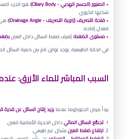
•
الصنبور (الجسم الهدبي - Ciliary Body):
هو الجزء الم
شكلها الكروي.
•
فتحة التصريف (زاوية التصريف - Drainage Angle):
هي ش
معدل إنتاجه.
•
مستوى الضغط:
يُعرف ضغط السائل داخل العين
بضغط العين (OP
في الحالة الطبيعية، يوجد توازن تام بين كمية السائل ا
السبب المباشر للماء الأزرق: عندما
يبدأ مرض الجلوكوما عندما
يزيد إنتاج السائل عن قدرة 
1.
تجمُّع السائل المائي
داخل الحجرة الأمامية للعين.
2.
ارتفاع ضغط العين
بشكل غير طبيعي.
3.
الضغط الميكانيكي المستمر
على رأس العصب البصري ا