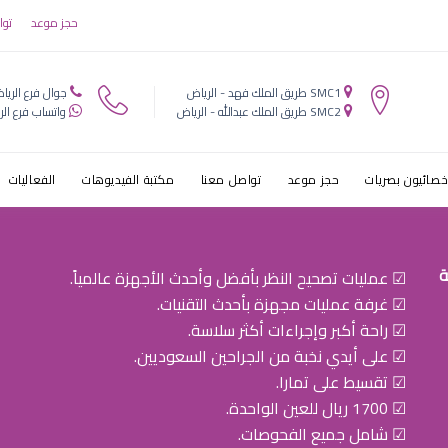
 الازرق للعين
حجز موعد
توا
SMC1 طريق الملك فهد - الرياض
جوال فرع الريا
SMC2 طريق الملك عبدالله - الرياض
واتساب فرع الر
خصائيون بصريات
حجز موعد
تواصل معنا
مكتبة الفيديوهات
الفعاليات
ة
☑ عمليات تصحيح النظر بأفضل وأحدث الأجهزة عالمياً.
☑ غرفة عمليات مجهزة بأحدث التقنيات.
☑ راحة أكبر وإجراءات أكثر سلاسة.
☑ على أيدي نخبة من الجراحين السعوديين.
☑ تقسيط على تمارا.
☑ 1700 ريال للعين الواحدة.
☑ شامل جميع الفحوصات.