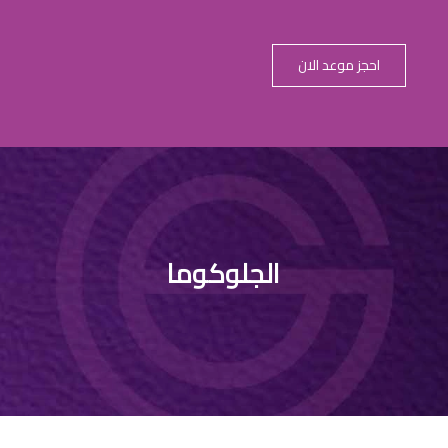
احجز موعد الان
الماء الازرق ل
الجلوكوما