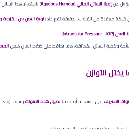
سؤول عن
إفراز السائل المائي (Aqueous Humour)
باستمرار. هذا السائل
بكة معقدة من القنوات الدقيقة تقع عند
زاوية العين بين القزحية وا
Intraocular Pressure - I)
.
لمنتَجة وكمية السائل المُصرَّفة، مما يحافظ على ضغط العين ضمن
المعدل ا
 يختل التوازن
قنوات التصريف
على استيعابه أو عندما
تضيق هذه القنوات
وتسد. يؤدي هذ
لحساس، وهو نقطة اتصال العين بالدماغ.