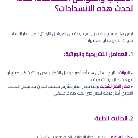
تحدث هذه الانسدادات؟
ليس هناك سبب واحد، بل مجموعة من العوامل التي تزيد من خطر انسداد
قنوات التصريف أو ضعفها:
1. العوامل التشريحية والوراثية:
•
الوراثة:
التاريخ العائلي هو أحد أكبر عوامل الخطر. يمكن وراثة شكل ضيق أو
غير كفء لزاوية التصريف.
•
قصر النظر الشديد:
يرتبط قصر النظر بتشريح مختلف للعين قد يجعل العصب
البصري أكثر عرضة للضرر حتى تحت ضغط طبيعي.
2. الحالات الطبية:
•
داء السكري:
يزيد من خطر الإصابة بالجلوكوما بشكل كبير.