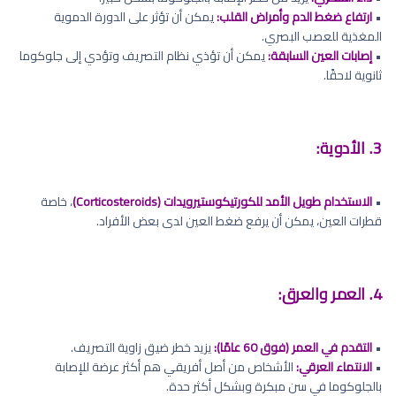
•
ارتفاع ضغط الدم وأمراض القلب:
يمكن أن تؤثر على الدورة الدموية
المغذية للعصب البصري.
•
إصابات العين السابقة:
يمكن أن تؤذي نظام التصريف وتؤدي إلى جلوكوما
ثانوية لاحقًا.
3. الأدوية:
•
الاستخدام طويل الأمد للكورتيكوستيرويدات (Corticosteroids)
، خاصة
قطرات العين، يمكن أن يرفع ضغط العين لدى بعض الأفراد.
4. العمر والعرق:
•
التقدم في العمر (فوق 60 عامًا):
يزيد خطر ضيق زاوية التصريف.
•
الانتماء العرقي:
الأشخاص من أصل أفريقي هم أكثر عرضة للإصابة
بالجلوكوما في سن مبكرة وبشكل أكثر حدة.