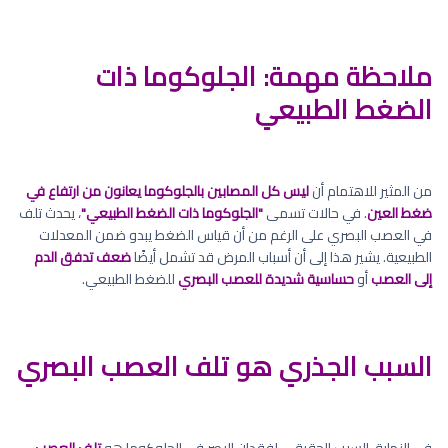
ملاحظة مهمة: الجلوكوما ذات
الضغط الطبيعي
من المثير للاهتمام أن
ليس كل المصابين بالجلوكوما يعانون من ارتفاع في
ضغط العين
. في حالات تسمى
"الجلوكوما ذات الضغط الطبيعي"
، يحدث تلف
في العصب البصري على الرغم من أن قياس الضغط يبدو ضمن المعدلات
الطبيعية. يشير هذا إلى أن أسباب المرض قد تشمل أيضًا
ضعف تدفق الدم
إلى العصب
أو
حساسية شديدة للعصب البصري
للضغط الطبيعي.
السبب الجذري هو تلف العصب البصري
في النهاية، السبب الحقيقي لفقدان البصر في الجلوكوما هو
تلف العصب