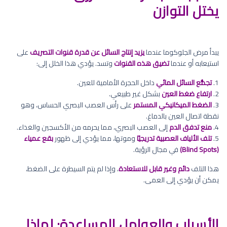
يختل التوازن
يبدأ مرض الجلوكوما عندما
يزيد إنتاج السائل عن قدرة قنوات التصريف
على
استيعابه أو عندما
تضيق هذه القنوات
وتسد. يؤدي هذا الخلل إلى:
1.
تجمُّع السائل المائي
داخل الحجرة الأمامية للعين.
2.
ارتفاع ضغط العين
بشكل غير طبيعي.
3.
الضغط الميكانيكي المستمر
على رأس العصب البصري الحساس، وهو
نقطة اتصال العين بالدماغ.
4.
منع تدفق الدم
إلى العصب البصري، مما يحرمه من الأكسجين والغذاء.
5.
تلف الألياف العصبية تدريجيًا
وموتها، مما يؤدي إلى ظهور
بقع عمياء
(Blind Spots)
في مجال الرؤية.
هذا التلف
دائم وغير قابل للاستعادة
، وإذا لم يتم السيطرة على الضغط،
يمكن أن يؤدي إلى العمى.
الأسباب والعوامل المساعدة: لماذا