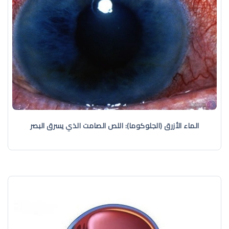
الماء الأزرق (الجلوكوما): اللص الصامت الذي يسرق البصر