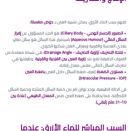
لفهم سبب الماء الأزرق، يمكن تشبيه العين بـ
حوض مغسلة
:
•
الصنبور (الجسم الهدبي - Ciliary Body):
هو الجزء المسؤول عن
إفراز
السائل المائي (Aqueous Humour)
باستمرار. هذا السائل هو سائل صافٍ
يغذي العدسة والقرنية ويعطي العين شكلها الكروي.
•
فتحة التصريف (زاوية التصريف - Drainage Angle):
هي شبكة معقدة من
القنوات الدقيقة تقع عند
زاوية العين بين القزحية والقرنية
. وظيفتها هي
تصريف السائل المائي بنفس معدل إنتاجه.
•
مستوى الضغط:
يُعرف ضغط السائل داخل العين
بضغط العين
.
(Intraocular Pressure - IOP)
في الحالة الطبيعية، يوجد توازن تام بين كمية السائل المنتَجة وكمية السائل
المُصرَّفة، مما يحافظ على ضغط العين ضمن
المعدل الطبيعي (عادة بين
10-21 ملم زئبقي)
.
السبب المباشر للماء الأزرق: عندما