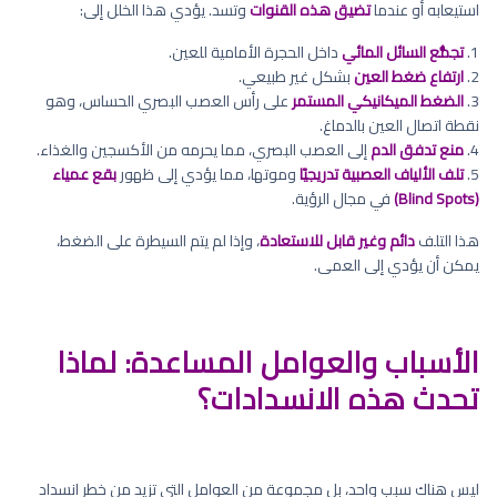
استيعابه أو عندما
تضيق هذه القنوات
وتسد. يؤدي هذا الخلل إلى:
1.
تجمُّع السائل المائي
داخل الحجرة الأمامية للعين.
2.
ارتفاع ضغط العين
بشكل غير طبيعي.
3.
الضغط الميكانيكي المستمر
على رأس العصب البصري الحساس، وهو
نقطة اتصال العين بالدماغ.
4.
منع تدفق الدم
إلى العصب البصري، مما يحرمه من الأكسجين والغذاء.
5.
تلف الألياف العصبية تدريجيًا
وموتها، مما يؤدي إلى ظهور
بقع عمياء
(Blind Spots)
في مجال الرؤية.
هذا التلف
دائم وغير قابل للاستعادة
، وإذا لم يتم السيطرة على الضغط،
يمكن أن يؤدي إلى العمى.
الأسباب والعوامل المساعدة: لماذا
تحدث هذه الانسدادات؟
ليس هناك سبب واحد، بل مجموعة من العوامل التي تزيد من خطر انسداد