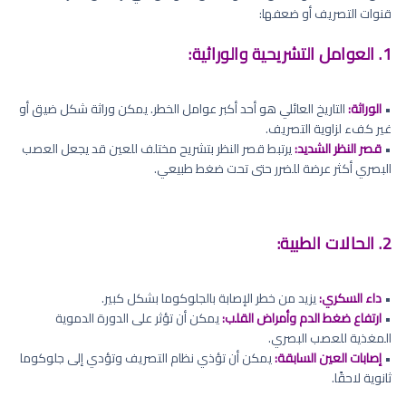
قنوات التصريف أو ضعفها:
1. العوامل التشريحية والوراثية:
•
الوراثة:
التاريخ العائلي هو أحد أكبر عوامل الخطر. يمكن وراثة شكل ضيق أو
غير كفء لزاوية التصريف.
•
قصر النظر الشديد:
يرتبط قصر النظر بتشريح مختلف للعين قد يجعل العصب
البصري أكثر عرضة للضرر حتى تحت ضغط طبيعي.
2. الحالات الطبية:
•
داء السكري:
يزيد من خطر الإصابة بالجلوكوما بشكل كبير.
•
ارتفاع ضغط الدم وأمراض القلب:
يمكن أن تؤثر على الدورة الدموية
المغذية للعصب البصري.
•
إصابات العين السابقة:
يمكن أن تؤذي نظام التصريف وتؤدي إلى جلوكوما
ثانوية لاحقًا.