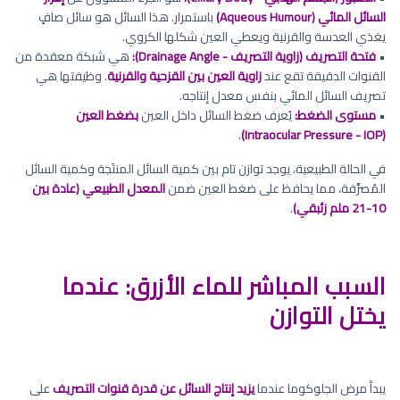
السائل المائي (Aqueous Humour)
باستمرار. هذا السائل هو سائل صافٍ
يغذي العدسة والقرنية ويعطي العين شكلها الكروي.
•
فتحة التصريف (زاوية التصريف - Drainage Angle):
هي شبكة معقدة من
القنوات الدقيقة تقع عند
زاوية العين بين القزحية والقرنية
. وظيفتها هي
تصريف السائل المائي بنفس معدل إنتاجه.
•
مستوى الضغط:
يُعرف ضغط السائل داخل العين
بضغط العين
.
(Intraocular Pressure - IOP)
في الحالة الطبيعية، يوجد توازن تام بين كمية السائل المنتَجة وكمية السائل
المُصرَّفة، مما يحافظ على ضغط العين ضمن
المعدل الطبيعي (عادة بين
10-21 ملم زئبقي)
.
السبب المباشر للماء الأزرق: عندما
يختل التوازن
يبدأ مرض الجلوكوما عندما
يزيد إنتاج السائل عن قدرة قنوات التصريف
على