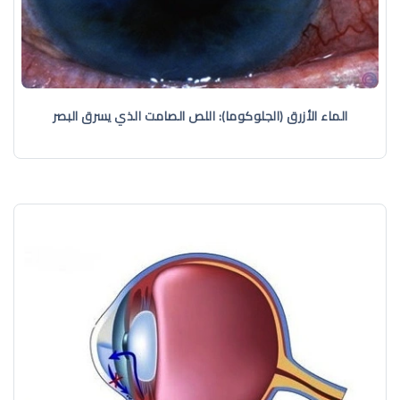
الماء الأزرق (الجلوكوما): اللص الصامت الذي يسرق البصر