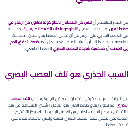
من المثير للاهتمام أن
ليس كل المصابين بالجلوكوما يعانون من ارتفاع في
ضغط العين
. في حالات تسمى
"الجلوكوما ذات الضغط الطبيعي"
، يحدث تلف
في العصب البصري على الرغم من أن قياس الضغط يبدو ضمن المعدلات
الطبيعية. يشير هذا إلى أن أسباب المرض قد تشمل أيضًا
ضعف تدفق الدم
إلى العصب
أو
حساسية شديدة للعصب البصري
للضغط الطبيعي.
السبب الجذري هو تلف العصب البصري
في النهاية، السبب الحقيقي لفقدان البصر في الجلوكوما هو
تلف العصب
البصري
. قد يكون ارتفاع ضغط العين هو العامل الرئيسي المساهم في هذا
التلف في معظم الحالات، لكنه ليس العامل الوحيد. لذلك، يركز التشخيص
الحديث على فحص صحة العصب البصري نفسه وليس الاعتماد فقط على
قراءة الضغط.