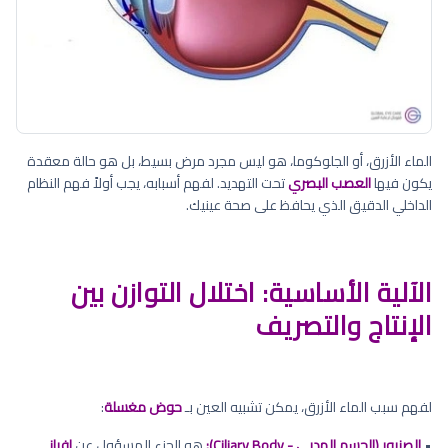
الماء الأزرق، أو الجلوكوما، هو ليس مجرد مرض بسيط، بل هو حالة معقدة
يكون فيها
العصب البصري
تحت التهديد. لفهم أسبابه، يجب أولاً فهم النظام
الداخلي الدقيق الذي يحافظ على صحة عينيك.
الآلية الأساسية: اختلال التوازن بين
الإنتاج والتصريف
لفهم سبب الماء الأزرق، يمكن تشبيه العين بـ
حوض مغسلة
:
•
الصنبور (الجسم الهدبي - Ciliary Body):
هو الجزء المسؤول عن
إفراز