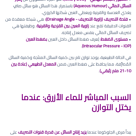
السائل المائي (Aqueous Humour)
باستمرار. هذا السائل هو سائل صافٍ
يغذي العدسة والقرنية ويعطي العين شكلها الكروي.
•
فتحة التصريف (زاوية التصريف - Drainage Angle):
هي شبكة معقدة من
القنوات الدقيقة تقع عند
زاوية العين بين القزحية والقرنية
. وظيفتها هي
تصريف السائل المائي بنفس معدل إنتاجه.
•
مستوى الضغط:
يُعرف ضغط السائل داخل العين
بضغط العين
.
(Intraocular Pressure - IOP)
في الحالة الطبيعية، يوجد توازن تام بين كمية السائل المنتَجة وكمية السائل
المُصرَّفة، مما يحافظ على ضغط العين ضمن
المعدل الطبيعي (عادة بين
10-21 ملم زئبقي)
.
السبب المباشر للماء الأزرق: عندما
يختل التوازن
يبدأ مرض الجلوكوما عندما
يزيد إنتاج السائل عن قدرة قنوات التصريف
على