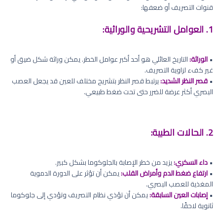
قنوات التصريف أو ضعفها:
1. العوامل التشريحية والوراثية:
•
الوراثة:
التاريخ العائلي هو أحد أكبر عوامل الخطر. يمكن وراثة شكل ضيق أو
غير كفء لزاوية التصريف.
•
قصر النظر الشديد:
يرتبط قصر النظر بتشريح مختلف للعين قد يجعل العصب
البصري أكثر عرضة للضرر حتى تحت ضغط طبيعي.
2. الحالات الطبية:
•
داء السكري:
يزيد من خطر الإصابة بالجلوكوما بشكل كبير.
•
ارتفاع ضغط الدم وأمراض القلب:
يمكن أن تؤثر على الدورة الدموية
المغذية للعصب البصري.
•
إصابات العين السابقة:
يمكن أن تؤذي نظام التصريف وتؤدي إلى جلوكوما
ثانوية لاحقًا.