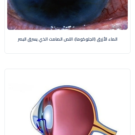
الماء الأزرق (الجلوكوما): اللص الصامت الذي يسرق البصر