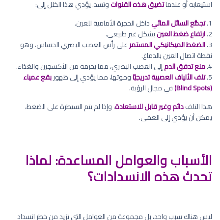
استيعابه أو عندما
تضيق هذه القنوات
وتسد. يؤدي هذا الخلل إلى:
1.
تجمُّع السائل المائي
داخل الحجرة الأمامية للعين.
2.
ارتفاع ضغط العين
بشكل غير طبيعي.
3.
الضغط الميكانيكي المستمر
على رأس العصب البصري الحساس، وهو
نقطة اتصال العين بالدماغ.
4.
منع تدفق الدم
إلى العصب البصري، مما يحرمه من الأكسجين والغذاء.
5.
تلف الألياف العصبية تدريجيًا
وموتها، مما يؤدي إلى ظهور
بقع عمياء
(Blind Spots)
في مجال الرؤية.
هذا التلف
دائم وغير قابل للاستعادة
، وإذا لم يتم السيطرة على الضغط،
يمكن أن يؤدي إلى العمى.
الأسباب والعوامل المساعدة: لماذا
تحدث هذه الانسدادات؟
ليس هناك سبب واحد، بل مجموعة من العوامل التي تزيد من خطر انسداد