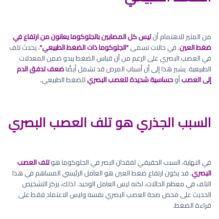
من المثير للاهتمام أن
ليس كل المصابين بالجلوكوما يعانون من ارتفاع في
ضغط العين
. في حالات تسمى
"الجلوكوما ذات الضغط الطبيعي"
، يحدث تلف
في العصب البصري على الرغم من أن قياس الضغط يبدو ضمن المعدلات
الطبيعية. يشير هذا إلى أن أسباب المرض قد تشمل أيضًا
ضعف تدفق الدم
إلى العصب
أو
حساسية شديدة للعصب البصري
للضغط الطبيعي.
السبب الجذري هو تلف العصب البصري
في النهاية، السبب الحقيقي لفقدان البصر في الجلوكوما هو
تلف العصب
البصري
. قد يكون ارتفاع ضغط العين هو العامل الرئيسي المساهم في هذا
التلف في معظم الحالات، لكنه ليس العامل الوحيد. لذلك، يركز التشخيص
الحديث على فحص صحة العصب البصري نفسه وليس الاعتماد فقط على
قراءة الضغط.