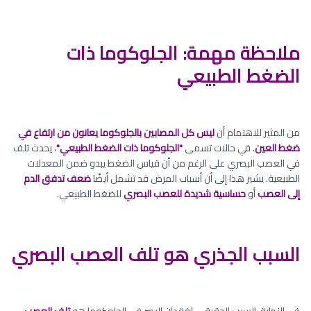
ملاحظة مهمة: الجلوكوما ذات
الضغط الطبيعي
من المثير للاهتمام أن
ليس كل المصابين بالجلوكوما يعانون من ارتفاع في
ضغط العين
. في حالات تسمى
"الجلوكوما ذات الضغط الطبيعي"
، يحدث تلف
في العصب البصري على الرغم من أن قياس الضغط يبدو ضمن المعدلات
الطبيعية. يشير هذا إلى أن أسباب المرض قد تشمل أيضًا
ضعف تدفق الدم
إلى العصب
أو
حساسية شديدة للعصب البصري
للضغط الطبيعي.
السبب الجذري هو تلف العصب البصري
في النهاية، السبب الحقيقي لفقدان البصر في الجلوكوما هو
تلف العصب