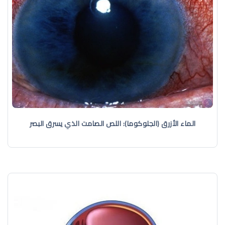
الماء الأزرق (الجلوكوما): اللص الصامت الذي يسرق البصر