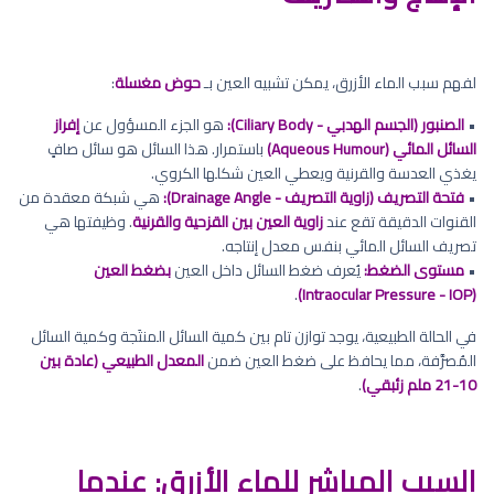
لفهم سبب الماء الأزرق، يمكن تشبيه العين بـ
حوض مغسلة
:
•
الصنبور (الجسم الهدبي - Ciliary Body):
هو الجزء المسؤول عن
إفراز
السائل المائي (Aqueous Humour)
باستمرار. هذا السائل هو سائل صافٍ
يغذي العدسة والقرنية ويعطي العين شكلها الكروي.
•
فتحة التصريف (زاوية التصريف - Drainage Angle):
هي شبكة معقدة من
القنوات الدقيقة تقع عند
زاوية العين بين القزحية والقرنية
. وظيفتها هي
تصريف السائل المائي بنفس معدل إنتاجه.
•
مستوى الضغط:
يُعرف ضغط السائل داخل العين
بضغط العين
.
(Intraocular Pressure - IOP)
في الحالة الطبيعية، يوجد توازن تام بين كمية السائل المنتَجة وكمية السائل
المُصرَّفة، مما يحافظ على ضغط العين ضمن
المعدل الطبيعي (عادة بين
10-21 ملم زئبقي)
.
السبب المباشر للماء الأزرق: عندما