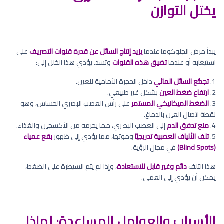
يختل التوازن
يبدأ مرض الجلوكوما عندما
يزيد إنتاج السائل عن قدرة قنوات التصريف
على
استيعابه أو عندما
تضيق هذه القنوات
وتسد. يؤدي هذا الخلل إلى:
1.
تجمُّع السائل المائي
داخل الحجرة الأمامية للعين.
2.
ارتفاع ضغط العين
بشكل غير طبيعي.
3.
الضغط الميكانيكي المستمر
على رأس العصب البصري الحساس، وهو
نقطة اتصال العين بالدماغ.
4.
منع تدفق الدم
إلى العصب البصري، مما يحرمه من الأكسجين والغذاء.
5.
تلف الألياف العصبية تدريجيًا
وموتها، مما يؤدي إلى ظهور
بقع عمياء
(Blind Spots)
في مجال الرؤية.
هذا التلف
دائم وغير قابل للاستعادة
، وإذا لم يتم السيطرة على الضغط،
يمكن أن يؤدي إلى العمى.
الأسباب والعوامل المساعدة: لماذا