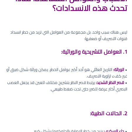
تحدث هذه الانسدادات؟
ليس هناك سبب واحد، بل مجموعة من العوامل التي تزيد من خطر انسداد
قنوات التصريف أو ضعفها:
1. العوامل التشريحية والوراثية:
•
الوراثة:
التاريخ العائلي هو أحد أكبر عوامل الخطر. يمكن وراثة شكل ضيق أو
غير كفء لزاوية التصريف.
•
قصر النظر الشديد:
يرتبط قصر النظر بتشريح مختلف للعين قد يجعل العصب
البصري أكثر عرضة للضرر حتى تحت ضغط طبيعي.
2. الحالات الطبية:
•
داء السكري:
يزيد من خطر الإصابة بالجلوكوما بشكل كبير.