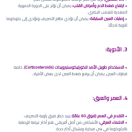
•
ارتفاع ضغط الدم وأمراض القلب:
يمكن أن تؤثر على الدورة الدموية
المغذية للعصب البصري.
•
إصابات العين السابقة:
يمكن أن تؤذي نظام التصريف وتؤدي إلى جلوكوما
ثانوية لاحقًا.
3. الأدوية:
•
الاستخدام طويل الأمد للكورتيكوستيرويدات (Corticosteroids)
، خاصة
قطرات العين، يمكن أن يرفع ضغط العين لدى بعض الأفراد.
4. العمر والعرق:
•
التقدم في العمر (فوق 60 عامًا):
يزيد خطر ضيق زاوية التصريف.
•
الانتماء العرقي:
الأشخاص من أصل أفريقي هم أكثر عرضة للإصابة
بالجلوكوما في سن مبكرة وبشكل أكثر حدة.