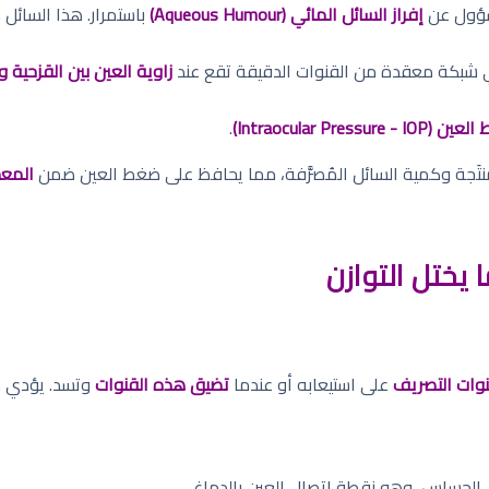
سؤول عن
إفراز السائل المائي (Aqueous Humour)
باستمرار. هذا السائل
بكة معقدة من القنوات الدقيقة تقع عند
زاوية العين بين القزحية وا
Intraocular Pressure - I)
.
لمنتَجة وكمية السائل المُصرَّفة، مما يحافظ على ضغط العين ضمن
المعدل ا
 يختل التوازن
قنوات التصريف
على استيعابه أو عندما
تضيق هذه القنوات
وتسد. يؤدي هذ
لحساس، وهو نقطة اتصال العين بالدماغ.