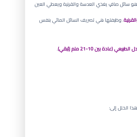
 هو سائل صافٍ يغذي العدسة والقرنية ويعطي العين
لقرنية
. وظيفتها هي تصريف السائل المائي بنفس
لطبيعي (عادة بين 10-21 ملم زئبقي)
.
ا الخلل إلى: