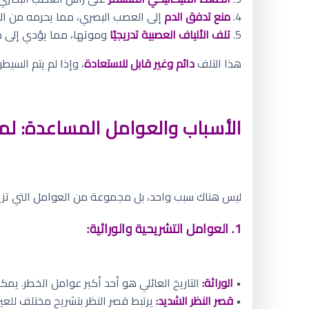
4.
منع تدفق الدم
إلى العصب البصري، مما يحرمه من ال
5.
تلف الألياف العصبية تدريجيًا
وموتها، مما يؤدي إلى 
هذا التلف
دائم وغير قابل للاستعادة
، وإذا لم يتم السي
الأسباب والعوامل المساعدة: لم
ليس هناك سبب واحد، بل مجموعة من العوامل التي تزي
1. العوامل التشريحية والوراثية:
•
الوراثة:
التاريخ العائلي هو أحد أكبر عوامل الخطر. يم
•
قصر النظر الشديد:
يرتبط قصر النظر بتشريح مختلف للع