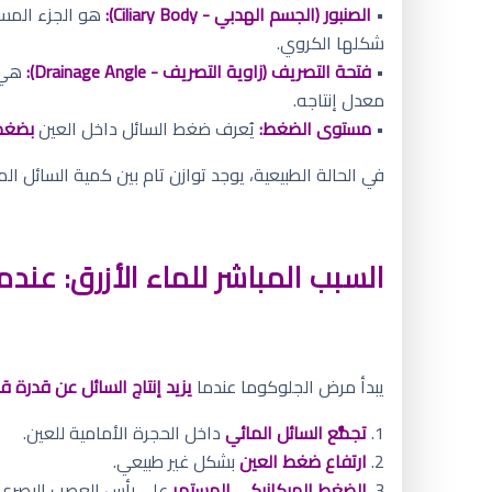
•
الصنبور (الجسم الهدبي - Ciliary Body):
هو الجزء الم
شكلها الكروي.
•
فتحة التصريف (زاوية التصريف - Drainage Angle):
هي ش
معدل إنتاجه.
•
مستوى الضغط:
يُعرف ضغط السائل داخل العين
بضغط العين (OP
في الحالة الطبيعية، يوجد توازن تام بين كمية السائل ا
السبب المباشر للماء الأزرق: عندما
يبدأ مرض الجلوكوما عندما
يزيد إنتاج السائل عن قدرة 
1.
تجمُّع السائل المائي
داخل الحجرة الأمامية للعين.
2.
ارتفاع ضغط العين
بشكل غير طبيعي.
3.
الضغط الميكانيكي المستمر
على رأس العصب البصري ا