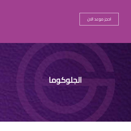
احجز موعد الان
لماء من العين ب
الجلوكوما