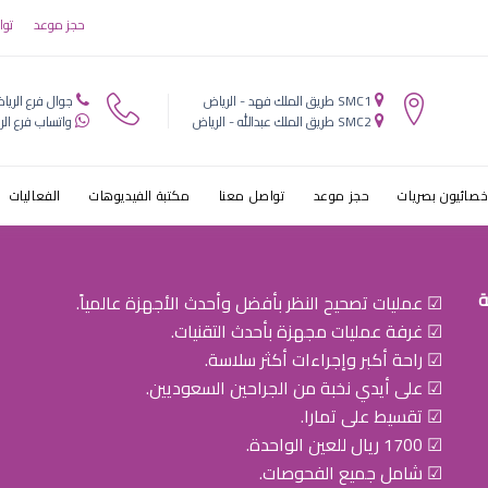
ن العين بالليزر
حجز موعد
توا
SMC1 طريق الملك فهد - الرياض
جوال فرع الريا
SMC2 طريق الملك عبدالله - الرياض
واتساب فرع الر
خصائيون بصريات
حجز موعد
تواصل معنا
مكتبة الفيديوهات
الفعاليات
ة
☑ عمليات تصحيح النظر بأفضل وأحدث الأجهزة عالمياً.
☑ غرفة عمليات مجهزة بأحدث التقنيات.
☑ راحة أكبر وإجراءات أكثر سلاسة.
☑ على أيدي نخبة من الجراحين السعوديين.
☑ تقسيط على تمارا.
☑ 1700 ريال للعين الواحدة.
☑ شامل جميع الفحوصات.