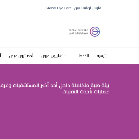
سحب الماء م
قلوبال لرعاية العين | Global Eye Care
الرئيسية
الخدمات
استشاريون عيون
أخصائيون عيون
أ
بيئة طبية متكاملة داخل أحد أكبر المستشفيات وغرف
عمليات بأحدث التقنيات