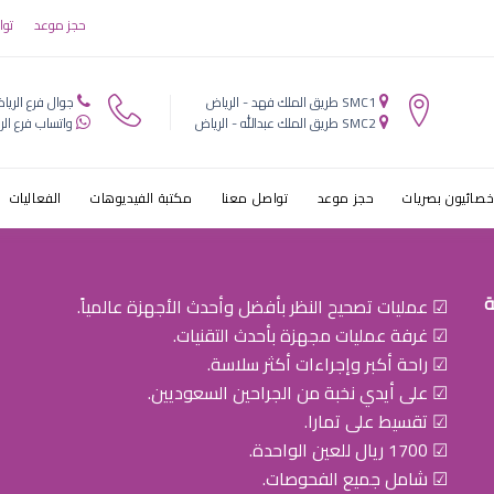
ق في العيون
حجز موعد
توا
SMC1 طريق الملك فهد - الرياض
جوال فرع الريا
SMC2 طريق الملك عبدالله - الرياض
واتساب فرع الر
خصائيون بصريات
حجز موعد
تواصل معنا
مكتبة الفيديوهات
الفعاليات
ة
☑ عمليات تصحيح النظر بأفضل وأحدث الأجهزة عالمياً.
☑ غرفة عمليات مجهزة بأحدث التقنيات.
☑ راحة أكبر وإجراءات أكثر سلاسة.
☑ على أيدي نخبة من الجراحين السعوديين.
☑ تقسيط على تمارا.
☑ 1700 ريال للعين الواحدة.
☑ شامل جميع الفحوصات.