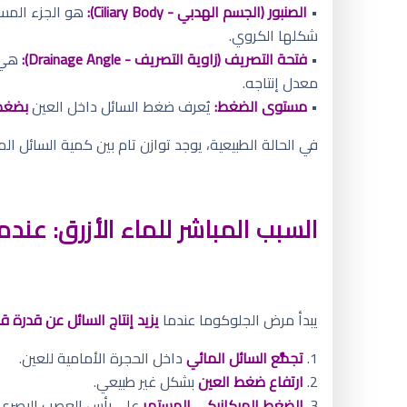
•
الصنبور (الجسم الهدبي - Ciliary Body):
هو الجزء الم
شكلها الكروي.
•
فتحة التصريف (زاوية التصريف - Drainage Angle):
هي ش
معدل إنتاجه.
•
مستوى الضغط:
يُعرف ضغط السائل داخل العين
بضغط العين (OP
في الحالة الطبيعية، يوجد توازن تام بين كمية السائل ا
السبب المباشر للماء الأزرق: عندما
يبدأ مرض الجلوكوما عندما
يزيد إنتاج السائل عن قدرة 
1.
تجمُّع السائل المائي
داخل الحجرة الأمامية للعين.
2.
ارتفاع ضغط العين
بشكل غير طبيعي.
3.
الضغط الميكانيكي المستمر
على رأس العصب البصري ا