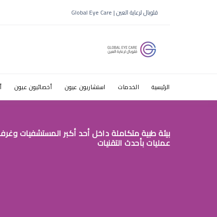
الماء الازر
قلوبال لرعاية العين | Global Eye Care
الرئيسية
الخدمات
استشاريون عيون
أخصائيون عيون
أ
بيئة طبية متكاملة داخل أحد أكبر المستشفيات وغرف
عمليات بأحدث التقنيات