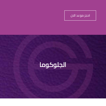
احجز موعد الان
الازرق في العي
الجلوكوما