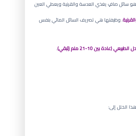
 هو سائل صافٍ يغذي العدسة والقرنية ويعطي العين
لقرنية
. وظيفتها هي تصريف السائل المائي بنفس
لطبيعي (عادة بين 10-21 ملم زئبقي)
.
ا الخلل إلى: