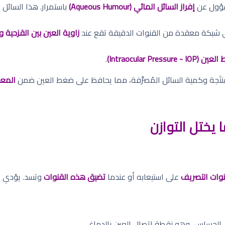
سؤول عن
إفراز السائل المائي (Aqueous Humour)
باستمرار. هذا السائل
بكة معقدة من القنوات الدقيقة تقع عند
زاوية العين بين القزحية وا
Intraocular Pressure - I)
.
لمنتَجة وكمية السائل المُصرَّفة، مما يحافظ على ضغط العين ضمن
المعدل ا
 يختل التوازن
قنوات التصريف
على استيعابه أو عندما
تضيق هذه القنوات
وتسد. يؤدي هذ
لحساس، وهو نقطة اتصال العين بالدماغ.