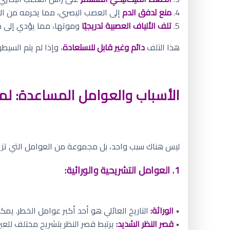
4.
منع تدفق الدم
إلى العصب البصري، مما يحرمه من ال
5.
تلف الألياف العصبية تدريجيًا
وموتها، مما يؤدي إلى 
هذا التلف
دائم وغير قابل للاستعادة
، وإذا لم يتم السي
الأسباب والعوامل المساعدة: لم
ليس هناك سبب واحد، بل مجموعة من العوامل التي تزي
1. العوامل التشريحية والوراثية:
•
الوراثة:
التاريخ العائلي هو أحد أكبر عوامل الخطر. يم
•
قصر النظر الشديد:
يرتبط قصر النظر بتشريح مختلف للع