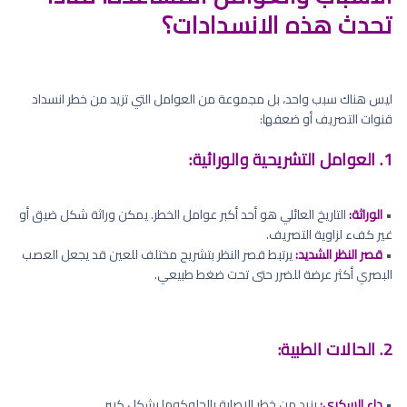
تحدث هذه الانسدادات؟
ليس هناك سبب واحد، بل مجموعة من العوامل التي تزيد من خطر انسداد
قنوات التصريف أو ضعفها:
1. العوامل التشريحية والوراثية:
•
الوراثة:
التاريخ العائلي هو أحد أكبر عوامل الخطر. يمكن وراثة شكل ضيق أو
غير كفء لزاوية التصريف.
•
قصر النظر الشديد:
يرتبط قصر النظر بتشريح مختلف للعين قد يجعل العصب
البصري أكثر عرضة للضرر حتى تحت ضغط طبيعي.
2. الحالات الطبية:
•
داء السكري:
يزيد من خطر الإصابة بالجلوكوما بشكل كبير.