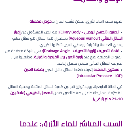
لفهم سبب الماء الأزرق، يمكن تشبيه العين بـ
حوض مغسلة
:
•
الصنبور (الجسم الهدبي - Ciliary Body):
هو الجزء المسؤول عن
إفراز
السائل المائي (Aqueous Humour)
باستمرار. هذا السائل هو سائل صافٍ
يغذي العدسة والقرنية ويعطي العين شكلها الكروي.
•
فتحة التصريف (زاوية التصريف - Drainage Angle):
هي شبكة معقدة من
القنوات الدقيقة تقع عند
زاوية العين بين القزحية والقرنية
. وظيفتها هي
تصريف السائل المائي بنفس معدل إنتاجه.
•
مستوى الضغط:
يُعرف ضغط السائل داخل العين
بضغط العين
.
(Intraocular Pressure - IOP)
في الحالة الطبيعية، يوجد توازن تام بين كمية السائل المنتَجة وكمية السائل
المُصرَّفة، مما يحافظ على ضغط العين ضمن
المعدل الطبيعي (عادة بين
10-21 ملم زئبقي)
.
السبب المباشر للماء الأزرق: عندما