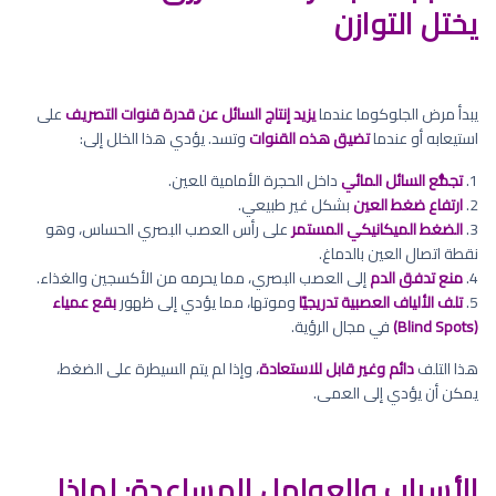
يختل التوازن
يبدأ مرض الجلوكوما عندما
يزيد إنتاج السائل عن قدرة قنوات التصريف
على
استيعابه أو عندما
تضيق هذه القنوات
وتسد. يؤدي هذا الخلل إلى:
1.
تجمُّع السائل المائي
داخل الحجرة الأمامية للعين.
2.
ارتفاع ضغط العين
بشكل غير طبيعي.
3.
الضغط الميكانيكي المستمر
على رأس العصب البصري الحساس، وهو
نقطة اتصال العين بالدماغ.
4.
منع تدفق الدم
إلى العصب البصري، مما يحرمه من الأكسجين والغذاء.
5.
تلف الألياف العصبية تدريجيًا
وموتها، مما يؤدي إلى ظهور
بقع عمياء
(Blind Spots)
في مجال الرؤية.
هذا التلف
دائم وغير قابل للاستعادة
، وإذا لم يتم السيطرة على الضغط،
يمكن أن يؤدي إلى العمى.
الأسباب والعوامل المساعدة: لماذا