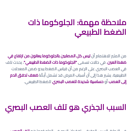
ملاحظة مهمة: الجلوكوما ذات
الضغط الطبيعي
من المثير للاهتمام أن
ليس كل المصابين بالجلوكوما يعانون من ارتفاع في
ضغط العين
. في حالات تسمى
"الجلوكوما ذات الضغط الطبيعي"
، يحدث تلف
في العصب البصري على الرغم من أن قياس الضغط يبدو ضمن المعدلات
الطبيعية. يشير هذا إلى أن أسباب المرض قد تشمل أيضًا
ضعف تدفق الدم
إلى العصب
أو
حساسية شديدة للعصب البصري
للضغط الطبيعي.
السبب الجذري هو تلف العصب البصري
في النهاية، السبب الحقيقي لفقدان البصر في الجلوكوما هو
تلف العصب