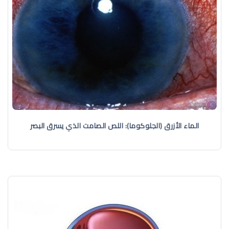
الماء الأزرق (الجلوكوما): اللص الصامت الذي يسرق البصر