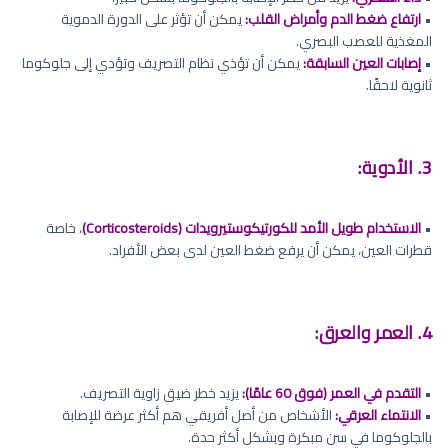
•
ارتفاع ضغط الدم وأمراض القلب:
يمكن أن تؤثر على الدورة الدموية
المغذية للعصب البصري.
•
إصابات العين السابقة:
يمكن أن تؤذي نظام التصريف وتؤدي إلى جلوكوما
ثانوية لاحقًا.
3. الأدوية:
•
الاستخدام طويل الأمد للكورتيكوستيرويدات (Corticosteroids)
، خاصة
قطرات العين، يمكن أن يرفع ضغط العين لدى بعض الأفراد.
4. العمر والعرق:
•
التقدم في العمر (فوق 60 عامًا):
يزيد خطر ضيق زاوية التصريف.
•
الانتماء العرقي:
الأشخاص من أصل أفريقي هم أكثر عرضة للإصابة
بالجلوكوما في سن مبكرة وبشكل أكثر حدة.