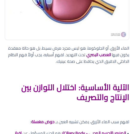
الماء الأزرق، أو الجلوكوما، هو ليس مجرد مرض بسيط، بل هو حالة معقدة
يكون فيها
العصب البصري
تحت التهديد. لفهم أسبابه، يجب أولاً فهم النظام
الداخلي الدقيق الذي يحافظ على صحة عينيك.
الآلية الأساسية: اختلال التوازن بين
الإنتاج والتصريف
لفهم سبب الماء الأزرق، يمكن تشبيه العين بـ
حوض مغسلة
:
•
الصنبور (الجسم الهدبي - Ciliary Body):
هو الجزء المسؤول عن
إفراز