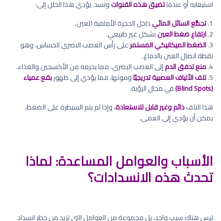
استيعابه أو عندما
تضيق هذه القنوات
وتسد. يؤدي هذا الخلل إلى:
1.
تجمُّع السائل المائي
داخل الحجرة الأمامية للعين.
2.
ارتفاع ضغط العين
بشكل غير طبيعي.
3.
الضغط الميكانيكي المستمر
على رأس العصب البصري الحساس، وهو
نقطة اتصال العين بالدماغ.
4.
منع تدفق الدم
إلى العصب البصري، مما يحرمه من الأكسجين والغذاء.
5.
تلف الألياف العصبية تدريجيًا
وموتها، مما يؤدي إلى ظهور
بقع عمياء
(Blind Spots)
في مجال الرؤية.
هذا التلف
دائم وغير قابل للاستعادة
، وإذا لم يتم السيطرة على الضغط،
يمكن أن يؤدي إلى العمى.
الأسباب والعوامل المساعدة: لماذا
تحدث هذه الانسدادات؟
ليس هناك سبب واحد، بل مجموعة من العوامل التي تزيد من خطر انسداد