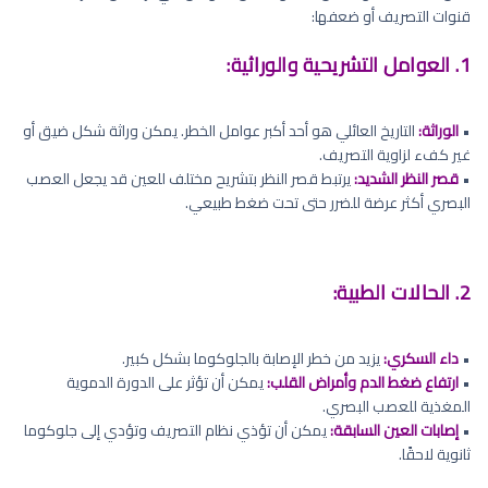
قنوات التصريف أو ضعفها:
1. العوامل التشريحية والوراثية:
•
الوراثة:
التاريخ العائلي هو أحد أكبر عوامل الخطر. يمكن وراثة شكل ضيق أو
غير كفء لزاوية التصريف.
•
قصر النظر الشديد:
يرتبط قصر النظر بتشريح مختلف للعين قد يجعل العصب
البصري أكثر عرضة للضرر حتى تحت ضغط طبيعي.
2. الحالات الطبية:
•
داء السكري:
يزيد من خطر الإصابة بالجلوكوما بشكل كبير.
•
ارتفاع ضغط الدم وأمراض القلب:
يمكن أن تؤثر على الدورة الدموية
المغذية للعصب البصري.
•
إصابات العين السابقة:
يمكن أن تؤذي نظام التصريف وتؤدي إلى جلوكوما
ثانوية لاحقًا.