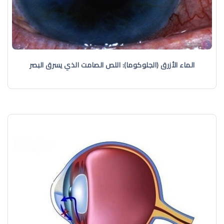
الماء الأزرق (الجلوكوما): اللص الصامت الذي يسرق البصر