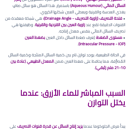
السائل المائي (Aqueous Humour)
باستمرار. هذا السائل هو سائل صافٍ
يغذي العدسة والقرنية ويعطي العين شكلها الكروي.
•
فتحة التصريف (زاوية التصريف - Drainage Angle):
هي شبكة معقدة من
القنوات الدقيقة تقع عند
زاوية العين بين القزحية والقرنية
. وظيفتها هي
تصريف السائل المائي بنفس معدل إنتاجه.
•
مستوى الضغط:
يُعرف ضغط السائل داخل العين
بضغط العين
.
(Intraocular Pressure - IOP)
في الحالة الطبيعية، يوجد توازن تام بين كمية السائل المنتَجة وكمية السائل
المُصرَّفة، مما يحافظ على ضغط العين ضمن
المعدل الطبيعي (عادة بين
10-21 ملم زئبقي)
.
السبب المباشر للماء الأزرق: عندما
يختل التوازن
يبدأ مرض الجلوكوما عندما
يزيد إنتاج السائل عن قدرة قنوات التصريف
على