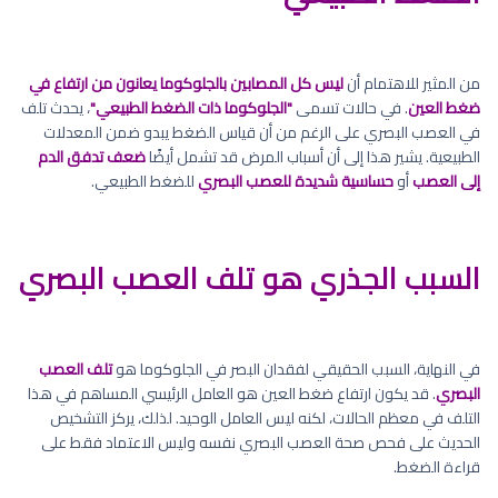
من المثير للاهتمام أن
ليس كل المصابين بالجلوكوما يعانون من ارتفاع في
ضغط العين
. في حالات تسمى
"الجلوكوما ذات الضغط الطبيعي"
، يحدث تلف
في العصب البصري على الرغم من أن قياس الضغط يبدو ضمن المعدلات
الطبيعية. يشير هذا إلى أن أسباب المرض قد تشمل أيضًا
ضعف تدفق الدم
إلى العصب
أو
حساسية شديدة للعصب البصري
للضغط الطبيعي.
السبب الجذري هو تلف العصب البصري
في النهاية، السبب الحقيقي لفقدان البصر في الجلوكوما هو
تلف العصب
البصري
. قد يكون ارتفاع ضغط العين هو العامل الرئيسي المساهم في هذا
التلف في معظم الحالات، لكنه ليس العامل الوحيد. لذلك، يركز التشخيص
الحديث على فحص صحة العصب البصري نفسه وليس الاعتماد فقط على
قراءة الضغط.