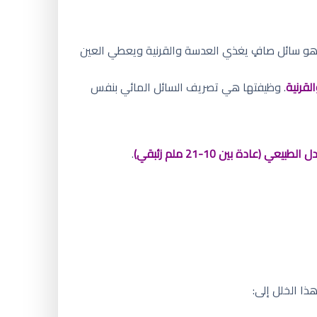
 هو سائل صافٍ يغذي العدسة والقرنية ويعطي العين
لقرنية
. وظيفتها هي تصريف السائل المائي بنفس
لطبيعي (عادة بين 10-21 ملم زئبقي)
.
ا الخلل إلى: