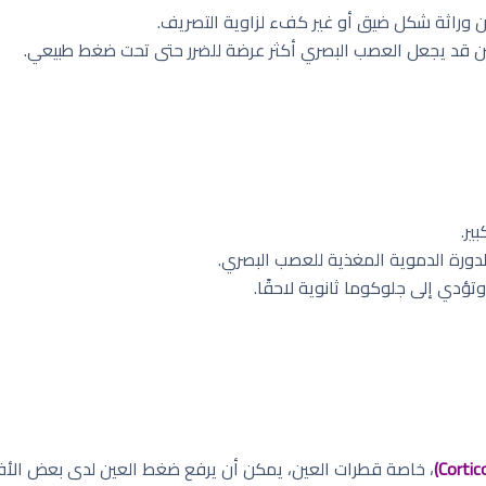
كن وراثة شكل ضيق أو غير كفء لزاوية التصريف.
ين قد يجعل العصب البصري أكثر عرضة للضرر حتى تحت ضغط طبيعي.
ير.
دورة الدموية المغذية للعصب البصري.
ؤدي إلى جلوكوما ثانوية لاحقًا.
، خاصة قطرات العين، يمكن أن يرفع ضغط العين لدى بعض الأفر