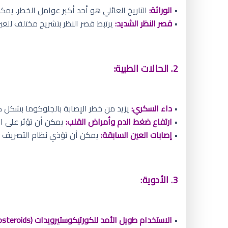
•
الوراثة:
التاريخ العائلي هو أحد أكبر عوامل الخطر. يم
•
قصر النظر الشديد:
يرتبط قصر النظر بتشريح مختلف للع
2. الحالات الطبية:
•
داء السكري:
يزيد من خطر الإصابة بالجلوكوما بشكل كب
•
ارتفاع ضغط الدم وأمراض القلب:
يمكن أن تؤثر على ال
•
إصابات العين السابقة:
يمكن أن تؤذي نظام التصريف وت
3. الأدوية:
•
الاستخدام طويل الأمد للكورتيكوستيرويدات (Corticosteroids)