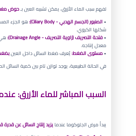
لفهم سبب الماء الأزرق، يمكن تشبيه العين بـ
حوض مغس
•
الصنبور (الجسم الهدبي - Ciliary Body):
هو الجزء الم
شكلها الكروي.
•
فتحة التصريف (زاوية التصريف - Drainage Angle):
هي ش
معدل إنتاجه.
•
مستوى الضغط:
يُعرف ضغط السائل داخل العين
بضغط العين (OP
في الحالة الطبيعية، يوجد توازن تام بين كمية السائل ا
السبب المباشر للماء الأزرق: عندما
يبدأ مرض الجلوكوما عندما
يزيد إنتاج السائل عن قدرة 