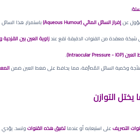
لة
:
سؤول عن
إفراز السائل المائي (Aqueous Humour)
باستمرار. هذا السائل
بكة معقدة من القنوات الدقيقة تقع عند
زاوية العين بين القزحية وا
Intraocular Pressure - I)
.
لمنتَجة وكمية السائل المُصرَّفة، مما يحافظ على ضغط العين ضمن
المعدل ا
 يختل التوازن
قنوات التصريف
على استيعابه أو عندما
تضيق هذه القنوات
وتسد. يؤدي هذ