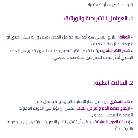
قنوات التصريف أو ضعفها:
1. العوامل التشريحية والوراثية:
•
الوراثة:
التاريخ العائلي هو أحد أكبر عوامل الخطر. يمكن وراثة شكل ضيق أو
غير كفء لزاوية التصريف.
•
قصر النظر الشديد:
يرتبط قصر النظر بتشريح مختلف للعين قد يجعل العصب
البصري أكثر عرضة للضرر حتى تحت ضغط طبيعي.
2. الحالات الطبية:
•
داء السكري:
يزيد من خطر الإصابة بالجلوكوما بشكل كبير.
•
ارتفاع ضغط الدم وأمراض القلب:
يمكن أن تؤثر على الدورة الدموية
المغذية للعصب البصري.
•
إصابات العين السابقة:
يمكن أن تؤذي نظام التصريف وتؤدي إلى جلوكوما
ثانوية لاحقًا.