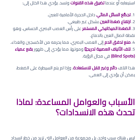
استيعابه أو عندما
تضيق هذه القنوات
وتسد. يؤدي هذا الخلل إلى:
1.
تجمُّع السائل المائي
داخل الحجرة الأمامية للعين.
2.
ارتفاع ضغط العين
بشكل غير طبيعي.
3.
الضغط الميكانيكي المستمر
على رأس العصب البصري الحساس، وهو
نقطة اتصال العين بالدماغ.
4.
منع تدفق الدم
إلى العصب البصري، مما يحرمه من الأكسجين والغذاء.
5.
تلف الألياف العصبية تدريجيًا
وموتها، مما يؤدي إلى ظهور
بقع عمياء
(Blind Spots)
في مجال الرؤية.
هذا التلف
دائم وغير قابل للاستعادة
، وإذا لم يتم السيطرة على الضغط،
يمكن أن يؤدي إلى العمى.
الأسباب والعوامل المساعدة: لماذا
تحدث هذه الانسدادات؟
ليس هناك سبب واحد، بل مجموعة من العوامل التي تزيد من خطر انسداد