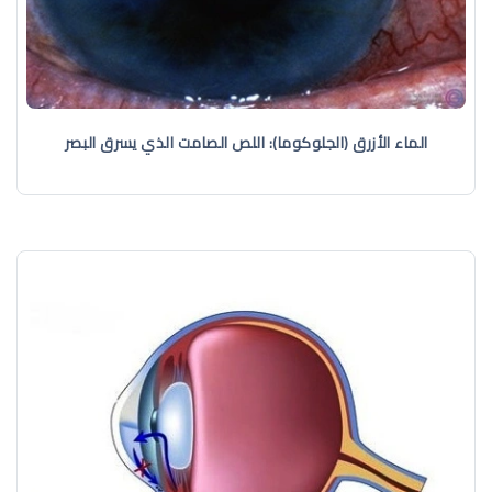
الماء الأزرق (الجلوكوما): اللص الصامت الذي يسرق البصر