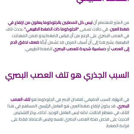
من المثير للاهتمام أن
ليس كل المصابين بالجلوكوما يعانون من ارتفاع في
ضغط العين
. في حالات تسمى
"الجلوكوما ذات الضغط الطبيعي"
، يحدث تلف
في العصب البصري على الرغم من أن قياس الضغط يبدو ضمن المعدلات
الطبيعية. يشير هذا إلى أن أسباب المرض قد تشمل أيضًا
ضعف تدفق الدم
إلى العصب
أو
حساسية شديدة للعصب البصري
للضغط الطبيعي.
السبب الجذري هو تلف العصب البصري
في النهاية، السبب الحقيقي لفقدان البصر في الجلوكوما هو
تلف العصب
البصري
. قد يكون ارتفاع ضغط العين هو العامل الرئيسي المساهم في هذا
التلف في معظم الحالات، لكنه ليس العامل الوحيد. لذلك، يركز التشخيص
الحديث على فحص صحة العصب البصري نفسه وليس الاعتماد فقط على
قراءة الضغط.