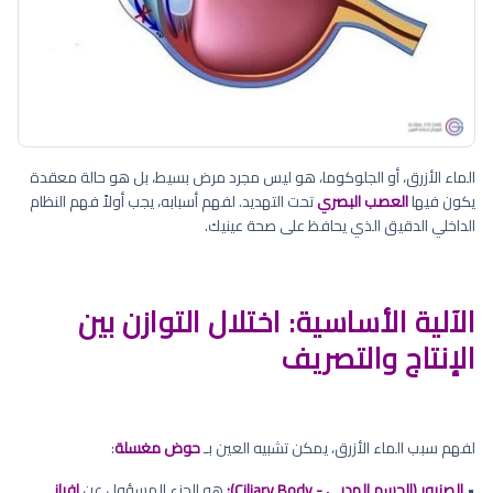
الماء الأزرق، أو الجلوكوما، هو ليس مجرد مرض بسيط، بل هو حالة معقدة
يكون فيها
العصب البصري
تحت التهديد. لفهم أسبابه، يجب أولاً فهم النظام
الداخلي الدقيق الذي يحافظ على صحة عينيك.
الآلية الأساسية: اختلال التوازن بين
الإنتاج والتصريف
لفهم سبب الماء الأزرق، يمكن تشبيه العين بـ
حوض مغسلة
:
•
الصنبور (الجسم الهدبي - Ciliary Body):
هو الجزء المسؤول عن
إفراز