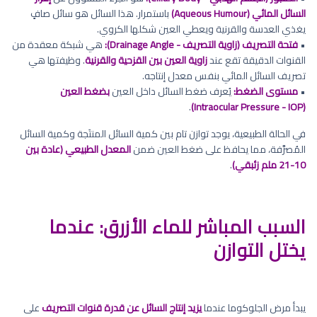
السائل المائي (Aqueous Humour)
باستمرار. هذا السائل هو سائل صافٍ
يغذي العدسة والقرنية ويعطي العين شكلها الكروي.
•
فتحة التصريف (زاوية التصريف - Drainage Angle):
هي شبكة معقدة من
القنوات الدقيقة تقع عند
زاوية العين بين القزحية والقرنية
. وظيفتها هي
تصريف السائل المائي بنفس معدل إنتاجه.
•
مستوى الضغط:
يُعرف ضغط السائل داخل العين
بضغط العين
.
(Intraocular Pressure - IOP)
في الحالة الطبيعية، يوجد توازن تام بين كمية السائل المنتَجة وكمية السائل
المُصرَّفة، مما يحافظ على ضغط العين ضمن
المعدل الطبيعي (عادة بين
10-21 ملم زئبقي)
.
السبب المباشر للماء الأزرق: عندما
يختل التوازن
يبدأ مرض الجلوكوما عندما
يزيد إنتاج السائل عن قدرة قنوات التصريف
على