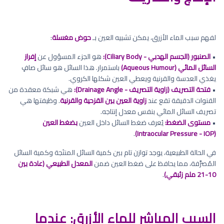
لفهم سبب الماء الأزرق، يمكن تشبيه العين بـ
حوض مغسلة
:
•
الصنبور (الجسم الهدبي - Ciliary Body):
هو الجزء المسؤول عن
إفراز
السائل المائي (Aqueous Humour)
باستمرار. هذا السائل هو سائل صافٍ
يغذي العدسة والقرنية ويعطي العين شكلها الكروي.
•
فتحة التصريف (زاوية التصريف - Drainage Angle):
هي شبكة معقدة من
القنوات الدقيقة تقع عند
زاوية العين بين القزحية والقرنية
. وظيفتها هي
تصريف السائل المائي بنفس معدل إنتاجه.
•
مستوى الضغط:
يُعرف ضغط السائل داخل العين
بضغط العين
.
(Intraocular Pressure - IOP)
في الحالة الطبيعية، يوجد توازن تام بين كمية السائل المنتَجة وكمية السائل
المُصرَّفة، مما يحافظ على ضغط العين ضمن
المعدل الطبيعي (عادة بين
10-21 ملم زئبقي)
.
السبب المباشر للماء الأزرق: عندما