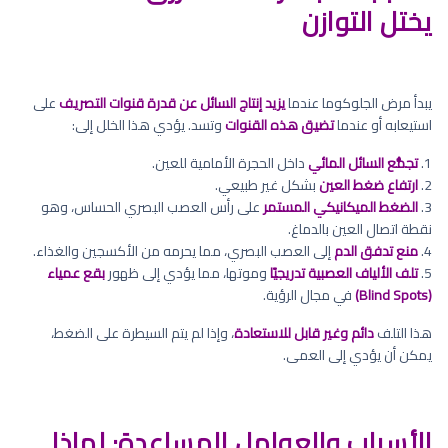
يختل التوازن
يبدأ مرض الجلوكوما عندما
يزيد إنتاج السائل عن قدرة قنوات التصريف
على
استيعابه أو عندما
تضيق هذه القنوات
وتسد. يؤدي هذا الخلل إلى:
1.
تجمُّع السائل المائي
داخل الحجرة الأمامية للعين.
2.
ارتفاع ضغط العين
بشكل غير طبيعي.
3.
الضغط الميكانيكي المستمر
على رأس العصب البصري الحساس، وهو
نقطة اتصال العين بالدماغ.
4.
منع تدفق الدم
إلى العصب البصري، مما يحرمه من الأكسجين والغذاء.
5.
تلف الألياف العصبية تدريجيًا
وموتها، مما يؤدي إلى ظهور
بقع عمياء
(Blind Spots)
في مجال الرؤية.
هذا التلف
دائم وغير قابل للاستعادة
، وإذا لم يتم السيطرة على الضغط،
يمكن أن يؤدي إلى العمى.
الأسباب والعوامل المساعدة: لماذا