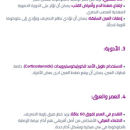
•
ارتفاع ضغط الدم وأمراض القلب:
يمكن أن تؤثر على الدورة الدموية
المغذية للعصب البصري.
•
إصابات العين السابقة:
يمكن أن تؤذي نظام التصريف وتؤدي إلى جلوكوما
ثانوية لاحقًا.
3. الأدوية:
•
الاستخدام طويل الأمد للكورتيكوستيرويدات (Corticosteroids)
، خاصة
قطرات العين، يمكن أن يرفع ضغط العين لدى بعض الأفراد.
4. العمر والعرق:
•
التقدم في العمر (فوق 60 عامًا):
يزيد خطر ضيق زاوية التصريف.
•
الانتماء العرقي:
الأشخاص من أصل أفريقي هم أكثر عرضة للإصابة
بالجلوكوما في سن مبكرة وبشكل أكثر حدة.