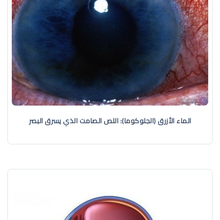
الماء الأزرق (الجلوكوما): اللص الصامت الذي يسرق البصر