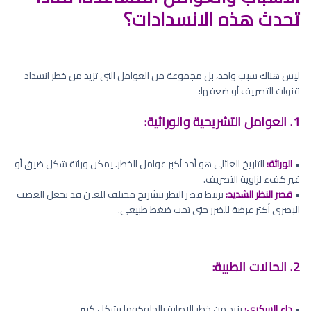
تحدث هذه الانسدادات؟
ليس هناك سبب واحد، بل مجموعة من العوامل التي تزيد من خطر انسداد
قنوات التصريف أو ضعفها:
1. العوامل التشريحية والوراثية:
•
الوراثة:
التاريخ العائلي هو أحد أكبر عوامل الخطر. يمكن وراثة شكل ضيق أو
غير كفء لزاوية التصريف.
•
قصر النظر الشديد:
يرتبط قصر النظر بتشريح مختلف للعين قد يجعل العصب
البصري أكثر عرضة للضرر حتى تحت ضغط طبيعي.
2. الحالات الطبية:
•
داء السكري:
يزيد من خطر الإصابة بالجلوكوما بشكل كبير.