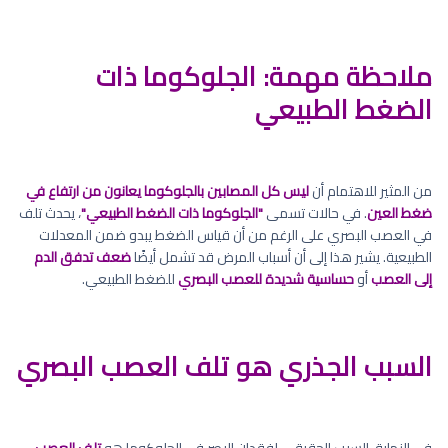
ملاحظة مهمة: الجلوكوما ذات
الضغط الطبيعي
من المثير للاهتمام أن
ليس كل المصابين بالجلوكوما يعانون من ارتفاع في
ضغط العين
. في حالات تسمى
"الجلوكوما ذات الضغط الطبيعي"
، يحدث تلف
في العصب البصري على الرغم من أن قياس الضغط يبدو ضمن المعدلات
الطبيعية. يشير هذا إلى أن أسباب المرض قد تشمل أيضًا
ضعف تدفق الدم
إلى العصب
أو
حساسية شديدة للعصب البصري
للضغط الطبيعي.
السبب الجذري هو تلف العصب البصري
في النهاية، السبب الحقيقي لفقدان البصر في الجلوكوما هو
تلف العصب