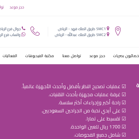
ه الزرقاء في ال
حجز موعد
توا
SMC1 طريق الملك فهد - الرياض
جوال فرع الريا
SMC2 طريق الملك عبدالله - الرياض
واتساب فرع الر
خصائيون بصريات
حجز موعد
تواصل معنا
مكتبة الفيديوهات
الفعاليات
ة
☑ عمليات تصحيح النظر بأفضل وأحدث الأجهزة عالمياً.
☑ غرفة عمليات مجهزة بأحدث التقنيات.
☑ راحة أكبر وإجراءات أكثر سلاسة.
☑ على أيدي نخبة من الجراحين السعوديين.
☑ تقسيط على تمارا.
☑ 1700 ريال للعين الواحدة.
☑ شامل جميع الفحوصات.