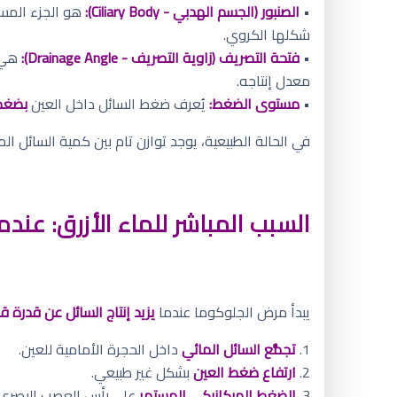
•
الصنبور (الجسم الهدبي - Ciliary Body):
هو الجزء الم
شكلها الكروي.
•
فتحة التصريف (زاوية التصريف - Drainage Angle):
هي ش
معدل إنتاجه.
•
مستوى الضغط:
يُعرف ضغط السائل داخل العين
بضغط العين (OP
في الحالة الطبيعية، يوجد توازن تام بين كمية السائل ا
السبب المباشر للماء الأزرق: عندما
يبدأ مرض الجلوكوما عندما
يزيد إنتاج السائل عن قدرة 
1.
تجمُّع السائل المائي
داخل الحجرة الأمامية للعين.
2.
ارتفاع ضغط العين
بشكل غير طبيعي.
3.
الضغط الميكانيكي المستمر
على رأس العصب البصري ا