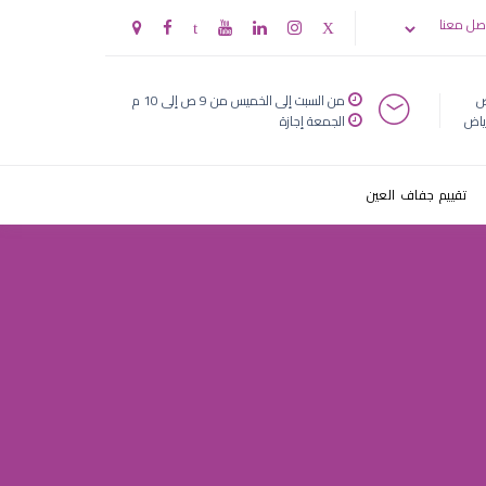
عين
صل معنا
ض
من السبت إلى الخميس من 9 ص إلى 10 م
ياض
الجمعة إجازة
تقييم جفاف العين