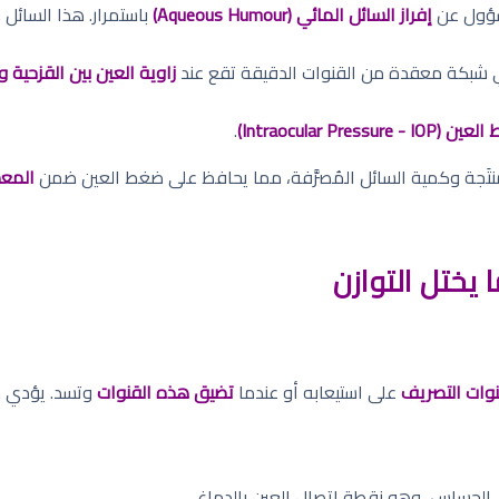
سؤول عن
إفراز السائل المائي (Aqueous Humour)
باستمرار. هذا السائل
بكة معقدة من القنوات الدقيقة تقع عند
زاوية العين بين القزحية وا
Intraocular Pressure - I)
.
لمنتَجة وكمية السائل المُصرَّفة، مما يحافظ على ضغط العين ضمن
المعدل ا
 يختل التوازن
قنوات التصريف
على استيعابه أو عندما
تضيق هذه القنوات
وتسد. يؤدي هذ
لحساس، وهو نقطة اتصال العين بالدماغ.