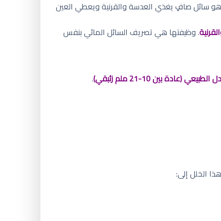
 هو سائل صافٍ يغذي العدسة والقرنية ويعطي العين
لقرنية
. وظيفتها هي تصريف السائل المائي بنفس
لطبيعي (عادة بين 10-21 ملم زئبقي)
.
ا الخلل إلى: