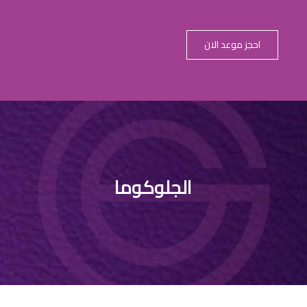
احجز موعد الان
المياه الزرقاء
الجلوكوما