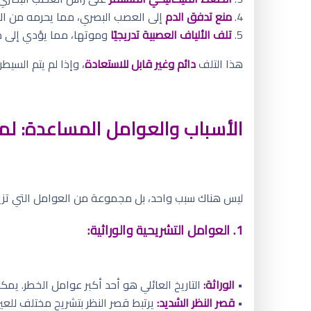
4.
منع تدفق الدم
إلى العصب البصري، مما يحرمه من ال
5.
تلف الألياف العصبية تدريجيًا
وموتها، مما يؤدي إلى 
هذا التلف
دائم وغير قابل للاستعادة
، وإذا لم يتم السي
الأسباب والعوامل المساعدة: لم
ليس هناك سبب واحد، بل مجموعة من العوامل التي تزي
1. العوامل التشريحية والوراثية:
•
الوراثة:
التاريخ العائلي هو أحد أكبر عوامل الخطر. يم
•
قصر النظر الشديد:
يرتبط قصر النظر بتشريح مختلف للع