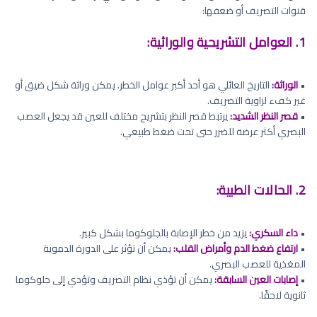
قنوات التصريف أو ضعفها:
1. العوامل التشريحية والوراثية:
•
الوراثة:
التاريخ العائلي هو أحد أكبر عوامل الخطر. يمكن وراثة شكل ضيق أو
غير كفء لزاوية التصريف.
•
قصر النظر الشديد:
يرتبط قصر النظر بتشريح مختلف للعين قد يجعل العصب
البصري أكثر عرضة للضرر حتى تحت ضغط طبيعي.
2. الحالات الطبية:
•
داء السكري:
يزيد من خطر الإصابة بالجلوكوما بشكل كبير.
•
ارتفاع ضغط الدم وأمراض القلب:
يمكن أن تؤثر على الدورة الدموية
المغذية للعصب البصري.
•
إصابات العين السابقة:
يمكن أن تؤذي نظام التصريف وتؤدي إلى جلوكوما
ثانوية لاحقًا.