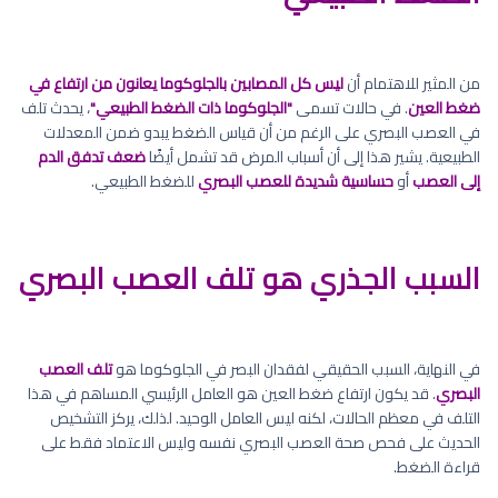
من المثير للاهتمام أن
ليس كل المصابين بالجلوكوما يعانون من ارتفاع في
ضغط العين
. في حالات تسمى
"الجلوكوما ذات الضغط الطبيعي"
، يحدث تلف
في العصب البصري على الرغم من أن قياس الضغط يبدو ضمن المعدلات
الطبيعية. يشير هذا إلى أن أسباب المرض قد تشمل أيضًا
ضعف تدفق الدم
إلى العصب
أو
حساسية شديدة للعصب البصري
للضغط الطبيعي.
السبب الجذري هو تلف العصب البصري
في النهاية، السبب الحقيقي لفقدان البصر في الجلوكوما هو
تلف العصب
البصري
. قد يكون ارتفاع ضغط العين هو العامل الرئيسي المساهم في هذا
التلف في معظم الحالات، لكنه ليس العامل الوحيد. لذلك، يركز التشخيص
الحديث على فحص صحة العصب البصري نفسه وليس الاعتماد فقط على
قراءة الضغط.