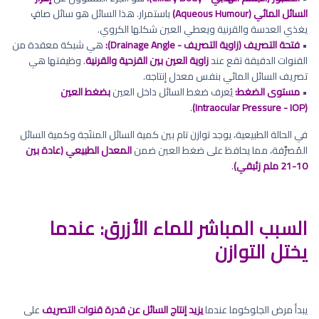
السائل المائي (Aqueous Humour)
باستمرار. هذا السائل هو سائل صافٍ
يغذي العدسة والقرنية ويعطي العين شكلها الكروي.
•
فتحة التصريف (زاوية التصريف - Drainage Angle):
هي شبكة معقدة من
القنوات الدقيقة تقع عند
زاوية العين بين القزحية والقرنية
. وظيفتها هي
تصريف السائل المائي بنفس معدل إنتاجه.
•
مستوى الضغط:
يُعرف ضغط السائل داخل العين
بضغط العين
.
(Intraocular Pressure - IOP)
في الحالة الطبيعية، يوجد توازن تام بين كمية السائل المنتَجة وكمية السائل
المُصرَّفة، مما يحافظ على ضغط العين ضمن
المعدل الطبيعي (عادة بين
10-21 ملم زئبقي)
.
السبب المباشر للماء الأزرق: عندما
يختل التوازن
يبدأ مرض الجلوكوما عندما
يزيد إنتاج السائل عن قدرة قنوات التصريف
على