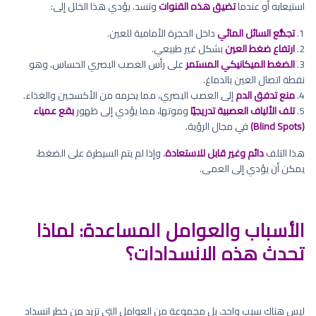
استيعابه أو عندما
تضيق هذه القنوات
وتسد. يؤدي هذا الخلل إلى:
1.
تجمُّع السائل المائي
داخل الحجرة الأمامية للعين.
2.
ارتفاع ضغط العين
بشكل غير طبيعي.
3.
الضغط الميكانيكي المستمر
على رأس العصب البصري الحساس، وهو
نقطة اتصال العين بالدماغ.
4.
منع تدفق الدم
إلى العصب البصري، مما يحرمه من الأكسجين والغذاء.
5.
تلف الألياف العصبية تدريجيًا
وموتها، مما يؤدي إلى ظهور
بقع عمياء
(Blind Spots)
في مجال الرؤية.
هذا التلف
دائم وغير قابل للاستعادة
، وإذا لم يتم السيطرة على الضغط،
يمكن أن يؤدي إلى العمى.
الأسباب والعوامل المساعدة: لماذا
تحدث هذه الانسدادات؟
ليس هناك سبب واحد، بل مجموعة من العوامل التي تزيد من خطر انسداد