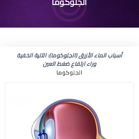
اعراض المياه الزرقاء على
الجلوكوما
العين
أسباب الماء الأزرق (الجلوكوما): الآلية الخفية
وراء ارتفاع ضغط العين
الجلوكوما