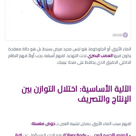
الماء الأزرق، أو الجلوكوما، هو ليس مجرد مرض بسيط، بل هو حالة معقدة
يكون فيها
العصب البصري
تحت التهديد. لفهم أسبابه، يجب أولاً فهم النظام
الداخلي الدقيق الذي يحافظ على صحة عينيك.
الآلية الأساسية: اختلال التوازن بين
الإنتاج والتصريف
لفهم سبب الماء الأزرق، يمكن تشبيه العين بـ
حوض مغسلة
:
•
الصنبور (الجسم الهدبي - Ciliary Body):
هو الجزء المسؤول عن
إفراز