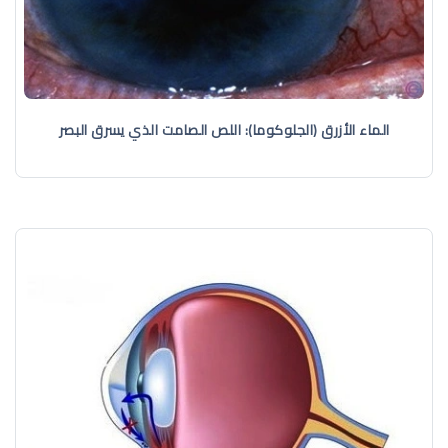
الماء الأزرق (الجلوكوما): اللص الصامت الذي يسرق البصر