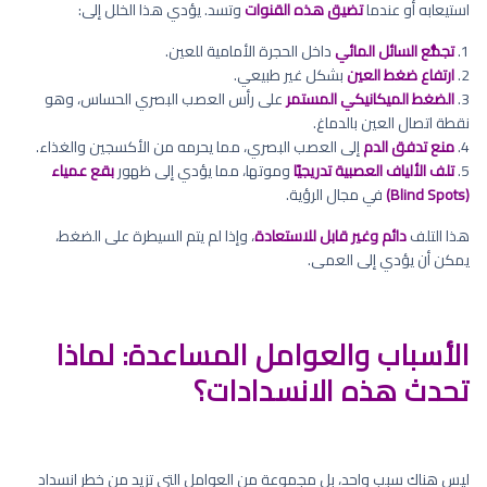
استيعابه أو عندما
تضيق هذه القنوات
وتسد. يؤدي هذا الخلل إلى:
1.
تجمُّع السائل المائي
داخل الحجرة الأمامية للعين.
2.
ارتفاع ضغط العين
بشكل غير طبيعي.
3.
الضغط الميكانيكي المستمر
على رأس العصب البصري الحساس، وهو
نقطة اتصال العين بالدماغ.
4.
منع تدفق الدم
إلى العصب البصري، مما يحرمه من الأكسجين والغذاء.
5.
تلف الألياف العصبية تدريجيًا
وموتها، مما يؤدي إلى ظهور
بقع عمياء
(Blind Spots)
في مجال الرؤية.
هذا التلف
دائم وغير قابل للاستعادة
، وإذا لم يتم السيطرة على الضغط،
يمكن أن يؤدي إلى العمى.
الأسباب والعوامل المساعدة: لماذا
تحدث هذه الانسدادات؟
ليس هناك سبب واحد، بل مجموعة من العوامل التي تزيد من خطر انسداد