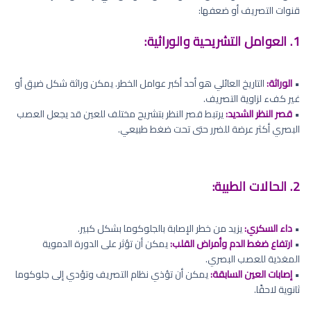
قنوات التصريف أو ضعفها:
1. العوامل التشريحية والوراثية:
•
الوراثة:
التاريخ العائلي هو أحد أكبر عوامل الخطر. يمكن وراثة شكل ضيق أو
غير كفء لزاوية التصريف.
•
قصر النظر الشديد:
يرتبط قصر النظر بتشريح مختلف للعين قد يجعل العصب
البصري أكثر عرضة للضرر حتى تحت ضغط طبيعي.
2. الحالات الطبية:
•
داء السكري:
يزيد من خطر الإصابة بالجلوكوما بشكل كبير.
•
ارتفاع ضغط الدم وأمراض القلب:
يمكن أن تؤثر على الدورة الدموية
المغذية للعصب البصري.
•
إصابات العين السابقة:
يمكن أن تؤذي نظام التصريف وتؤدي إلى جلوكوما
ثانوية لاحقًا.