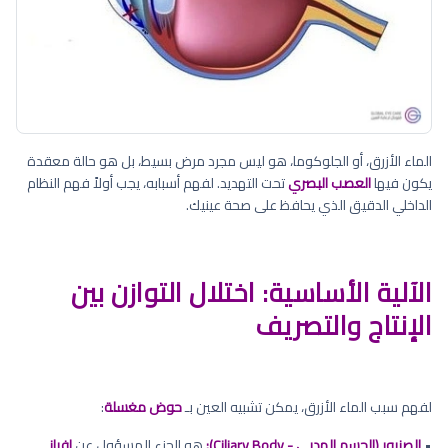
الماء الأزرق، أو الجلوكوما، هو ليس مجرد مرض بسيط، بل هو حالة معقدة
يكون فيها
العصب البصري
تحت التهديد. لفهم أسبابه، يجب أولاً فهم النظام
الداخلي الدقيق الذي يحافظ على صحة عينيك.
الآلية الأساسية: اختلال التوازن بين
الإنتاج والتصريف
لفهم سبب الماء الأزرق، يمكن تشبيه العين بـ
حوض مغسلة
:
•
الصنبور (الجسم الهدبي - Ciliary Body):
هو الجزء المسؤول عن
إفراز