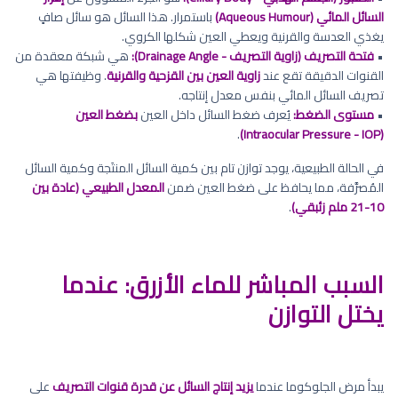
السائل المائي (Aqueous Humour)
باستمرار. هذا السائل هو سائل صافٍ
يغذي العدسة والقرنية ويعطي العين شكلها الكروي.
•
فتحة التصريف (زاوية التصريف - Drainage Angle):
هي شبكة معقدة من
القنوات الدقيقة تقع عند
زاوية العين بين القزحية والقرنية
. وظيفتها هي
تصريف السائل المائي بنفس معدل إنتاجه.
•
مستوى الضغط:
يُعرف ضغط السائل داخل العين
بضغط العين
.
(Intraocular Pressure - IOP)
في الحالة الطبيعية، يوجد توازن تام بين كمية السائل المنتَجة وكمية السائل
المُصرَّفة، مما يحافظ على ضغط العين ضمن
المعدل الطبيعي (عادة بين
10-21 ملم زئبقي)
.
السبب المباشر للماء الأزرق: عندما
يختل التوازن
يبدأ مرض الجلوكوما عندما
يزيد إنتاج السائل عن قدرة قنوات التصريف
على