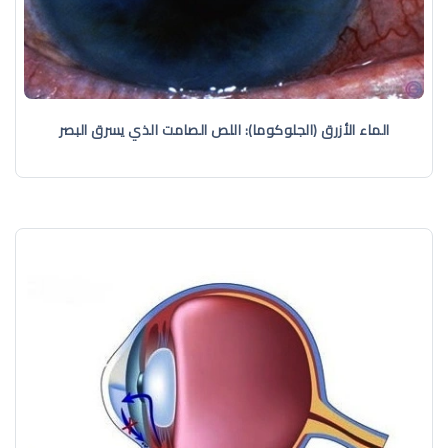
الماء الأزرق (الجلوكوما): اللص الصامت الذي يسرق البصر