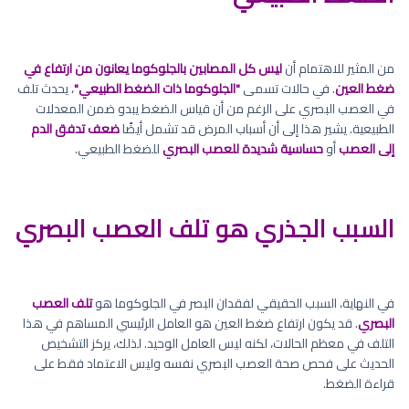
من المثير للاهتمام أن
ليس كل المصابين بالجلوكوما يعانون من ارتفاع في
ضغط العين
. في حالات تسمى
"الجلوكوما ذات الضغط الطبيعي"
، يحدث تلف
في العصب البصري على الرغم من أن قياس الضغط يبدو ضمن المعدلات
الطبيعية. يشير هذا إلى أن أسباب المرض قد تشمل أيضًا
ضعف تدفق الدم
إلى العصب
أو
حساسية شديدة للعصب البصري
للضغط الطبيعي.
السبب الجذري هو تلف العصب البصري
في النهاية، السبب الحقيقي لفقدان البصر في الجلوكوما هو
تلف العصب
البصري
. قد يكون ارتفاع ضغط العين هو العامل الرئيسي المساهم في هذا
التلف في معظم الحالات، لكنه ليس العامل الوحيد. لذلك، يركز التشخيص
الحديث على فحص صحة العصب البصري نفسه وليس الاعتماد فقط على
قراءة الضغط.