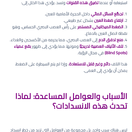
استيعابه أو عندما
تضيق هذه القنوات
وتسد. يؤدي هذا الخلل إلى:
1.
تجمُّع السائل المائي
داخل الحجرة الأمامية للعين.
2.
ارتفاع ضغط العين
بشكل غير طبيعي.
3.
الضغط الميكانيكي المستمر
على رأس العصب البصري الحساس، وهو
نقطة اتصال العين بالدماغ.
4.
منع تدفق الدم
إلى العصب البصري، مما يحرمه من الأكسجين والغذاء.
5.
تلف الألياف العصبية تدريجيًا
وموتها، مما يؤدي إلى ظهور
بقع عمياء
(Blind Spots)
في مجال الرؤية.
هذا التلف
دائم وغير قابل للاستعادة
، وإذا لم يتم السيطرة على الضغط،
يمكن أن يؤدي إلى العمى.
الأسباب والعوامل المساعدة: لماذا
تحدث هذه الانسدادات؟
ليس هناك سبب واحد، بل مجموعة من العوامل التي تزيد من خطر انسداد