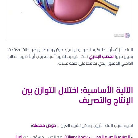
الماء الأزرق، أو الجلوكوما، هو ليس مجرد مرض بسيط، بل هو حالة معقدة
يكون فيها
العصب البصري
تحت التهديد. لفهم أسبابه، يجب أولاً فهم النظام
الداخلي الدقيق الذي يحافظ على صحة عينيك.
الآلية الأساسية: اختلال التوازن بين
الإنتاج والتصريف
لفهم سبب الماء الأزرق، يمكن تشبيه العين بـ
حوض مغسلة
:
•
الصنبور (الجسم الهدبي - Ciliary Body):
هو الجزء المسؤول عن
إفراز