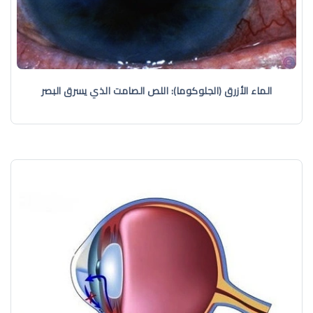
الماء الأزرق (الجلوكوما): اللص الصامت الذي يسرق البصر