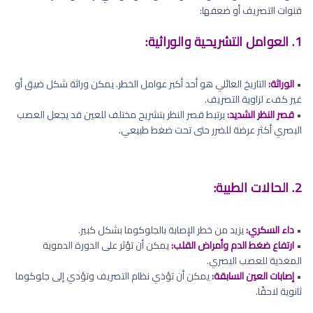
قنوات التصريف أو ضعفها:
1. العوامل التشريحية والوراثية:
•
الوراثة:
التاريخ العائلي هو أحد أكبر عوامل الخطر. يمكن وراثة شكل ضيق أو
غير كفء لزاوية التصريف.
•
قصر النظر الشديد:
يرتبط قصر النظر بتشريح مختلف للعين قد يجعل العصب
البصري أكثر عرضة للضرر حتى تحت ضغط طبيعي.
2. الحالات الطبية:
•
داء السكري:
يزيد من خطر الإصابة بالجلوكوما بشكل كبير.
•
ارتفاع ضغط الدم وأمراض القلب:
يمكن أن تؤثر على الدورة الدموية
المغذية للعصب البصري.
•
إصابات العين السابقة:
يمكن أن تؤذي نظام التصريف وتؤدي إلى جلوكوما
ثانوية لاحقًا.