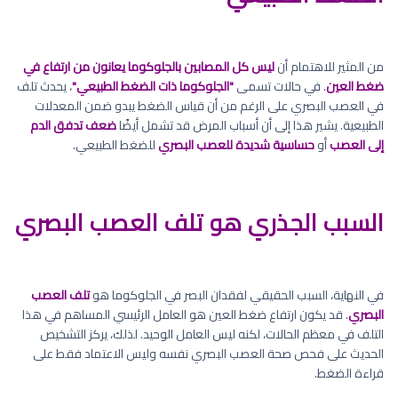
من المثير للاهتمام أن
ليس كل المصابين بالجلوكوما يعانون من ارتفاع في
ضغط العين
. في حالات تسمى
"الجلوكوما ذات الضغط الطبيعي"
، يحدث تلف
في العصب البصري على الرغم من أن قياس الضغط يبدو ضمن المعدلات
الطبيعية. يشير هذا إلى أن أسباب المرض قد تشمل أيضًا
ضعف تدفق الدم
إلى العصب
أو
حساسية شديدة للعصب البصري
للضغط الطبيعي.
السبب الجذري هو تلف العصب البصري
في النهاية، السبب الحقيقي لفقدان البصر في الجلوكوما هو
تلف العصب
البصري
. قد يكون ارتفاع ضغط العين هو العامل الرئيسي المساهم في هذا
التلف في معظم الحالات، لكنه ليس العامل الوحيد. لذلك، يركز التشخيص
الحديث على فحص صحة العصب البصري نفسه وليس الاعتماد فقط على
قراءة الضغط.