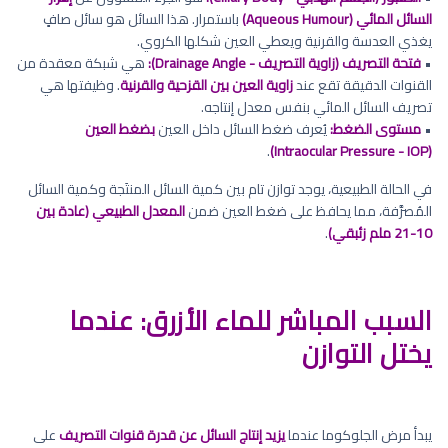
السائل المائي (Aqueous Humour)
باستمرار. هذا السائل هو سائل صافٍ
يغذي العدسة والقرنية ويعطي العين شكلها الكروي.
•
فتحة التصريف (زاوية التصريف - Drainage Angle):
هي شبكة معقدة من
القنوات الدقيقة تقع عند
زاوية العين بين القزحية والقرنية
. وظيفتها هي
تصريف السائل المائي بنفس معدل إنتاجه.
•
مستوى الضغط:
يُعرف ضغط السائل داخل العين
بضغط العين
.
(Intraocular Pressure - IOP)
في الحالة الطبيعية، يوجد توازن تام بين كمية السائل المنتَجة وكمية السائل
المُصرَّفة، مما يحافظ على ضغط العين ضمن
المعدل الطبيعي (عادة بين
10-21 ملم زئبقي)
.
السبب المباشر للماء الأزرق: عندما
يختل التوازن
يبدأ مرض الجلوكوما عندما
يزيد إنتاج السائل عن قدرة قنوات التصريف
على