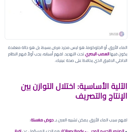
الماء الأزرق، أو الجلوكوما، هو ليس مجرد مرض بسيط، بل هو حالة معقدة
يكون فيها
العصب البصري
تحت التهديد. لفهم أسبابه، يجب أولاً فهم النظام
الداخلي الدقيق الذي يحافظ على صحة عينيك.
الآلية الأساسية: اختلال التوازن بين
الإنتاج والتصريف
لفهم سبب الماء الأزرق، يمكن تشبيه العين بـ
حوض مغسلة
:
•
الصنبور (الجسم الهدبي - Ciliary Body):
هو الجزء المسؤول عن
إفراز