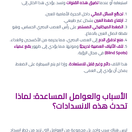
استيعابه أو عندما
تضيق هذه القنوات
وتسد. يؤدي هذا الخلل إلى:
1.
تجمُّع السائل المائي
داخل الحجرة الأمامية للعين.
2.
ارتفاع ضغط العين
بشكل غير طبيعي.
3.
الضغط الميكانيكي المستمر
على رأس العصب البصري الحساس، وهو
نقطة اتصال العين بالدماغ.
4.
منع تدفق الدم
إلى العصب البصري، مما يحرمه من الأكسجين والغذاء.
5.
تلف الألياف العصبية تدريجيًا
وموتها، مما يؤدي إلى ظهور
بقع عمياء
(Blind Spots)
في مجال الرؤية.
هذا التلف
دائم وغير قابل للاستعادة
، وإذا لم يتم السيطرة على الضغط،
يمكن أن يؤدي إلى العمى.
الأسباب والعوامل المساعدة: لماذا
تحدث هذه الانسدادات؟
ليس هناك سبب واحد، بل مجموعة من العوامل التي تزيد من خطر انسداد