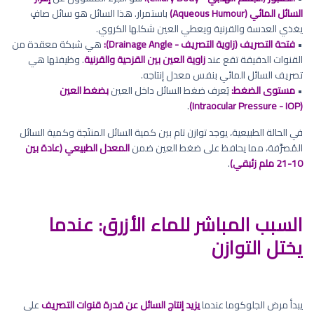
السائل المائي (Aqueous Humour)
باستمرار. هذا السائل هو سائل صافٍ
يغذي العدسة والقرنية ويعطي العين شكلها الكروي.
•
فتحة التصريف (زاوية التصريف - Drainage Angle):
هي شبكة معقدة من
القنوات الدقيقة تقع عند
زاوية العين بين القزحية والقرنية
. وظيفتها هي
تصريف السائل المائي بنفس معدل إنتاجه.
•
مستوى الضغط:
يُعرف ضغط السائل داخل العين
بضغط العين
.
(Intraocular Pressure - IOP)
في الحالة الطبيعية، يوجد توازن تام بين كمية السائل المنتَجة وكمية السائل
المُصرَّفة، مما يحافظ على ضغط العين ضمن
المعدل الطبيعي (عادة بين
10-21 ملم زئبقي)
.
السبب المباشر للماء الأزرق: عندما
يختل التوازن
يبدأ مرض الجلوكوما عندما
يزيد إنتاج السائل عن قدرة قنوات التصريف
على