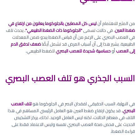
من المثير للاهتمام أن
ليس كل المصابين بالجلوكوما يعانون من ارتفاع في
ضغط العين
. في حالات تسمى
"الجلوكوما ذات الضغط الطبيعي"
، يحدث تلف
في العصب البصري على الرغم من أن قياس الضغط يبدو ضمن المعدلات
الطبيعية. يشير هذا إلى أن أسباب المرض قد تشمل أيضًا
ضعف تدفق الدم
إلى العصب
أو
حساسية شديدة للعصب البصري
للضغط الطبيعي.
السبب الجذري هو تلف العصب البصري
في النهاية، السبب الحقيقي لفقدان البصر في الجلوكوما هو
تلف العصب
البصري
. قد يكون ارتفاع ضغط العين هو العامل الرئيسي المساهم في هذا
التلف في معظم الحالات، لكنه ليس العامل الوحيد. لذلك، يركز التشخيص
الحديث على فحص صحة العصب البصري نفسه وليس الاعتماد فقط على
قراءة الضغط.