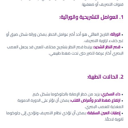
قنوات التصريف أو ضعفها:
1. العوامل التشريحية والوراثية:
•
الوراثة:
التاريخ العائلي هو أحد أكبر عوامل الخطر. يمكن وراثة شكل ضيق أو
غير كفء لزاوية التصريف.
•
قصر النظر الشديد:
يرتبط قصر النظر بتشريح مختلف للعين قد يجعل العصب
البصري أكثر عرضة للضرر حتى تحت ضغط طبيعي.
2. الحالات الطبية:
•
داء السكري:
يزيد من خطر الإصابة بالجلوكوما بشكل كبير.
•
ارتفاع ضغط الدم وأمراض القلب:
يمكن أن تؤثر على الدورة الدموية
المغذية للعصب البصري.
•
إصابات العين السابقة:
يمكن أن تؤذي نظام التصريف وتؤدي إلى جلوكوما
ثانوية لاحقًا.