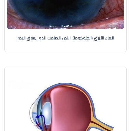
الماء الأزرق (الجلوكوما): اللص الصامت الذي يسرق البصر