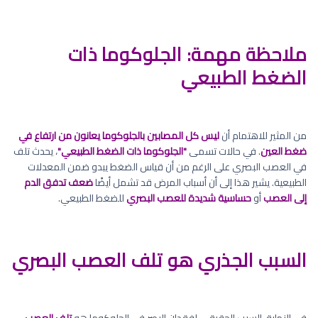
ملاحظة مهمة: الجلوكوما ذات
الضغط الطبيعي
من المثير للاهتمام أن
ليس كل المصابين بالجلوكوما يعانون من ارتفاع في
ضغط العين
. في حالات تسمى
"الجلوكوما ذات الضغط الطبيعي"
، يحدث تلف
في العصب البصري على الرغم من أن قياس الضغط يبدو ضمن المعدلات
الطبيعية. يشير هذا إلى أن أسباب المرض قد تشمل أيضًا
ضعف تدفق الدم
إلى العصب
أو
حساسية شديدة للعصب البصري
للضغط الطبيعي.
السبب الجذري هو تلف العصب البصري
في النهاية، السبب الحقيقي لفقدان البصر في الجلوكوما هو
تلف العصب