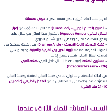
لفهم سبب الماء الأزرق، يمكن تشبيه العين بـ
حوض مغسلة
:
•
الصنبور (الجسم الهدبي - Ciliary Body):
هو الجزء المسؤول عن
إفراز
السائل المائي (Aqueous Humour)
باستمرار. هذا السائل هو سائل صافٍ
يغذي العدسة والقرنية ويعطي العين شكلها الكروي.
•
فتحة التصريف (زاوية التصريف - Drainage Angle):
هي شبكة معقدة من
القنوات الدقيقة تقع عند
زاوية العين بين القزحية والقرنية
. وظيفتها هي
تصريف السائل المائي بنفس معدل إنتاجه.
•
مستوى الضغط:
يُعرف ضغط السائل داخل العين
بضغط العين
.
(Intraocular Pressure - IOP)
في الحالة الطبيعية، يوجد توازن تام بين كمية السائل المنتَجة وكمية السائل
المُصرَّفة، مما يحافظ على ضغط العين ضمن
المعدل الطبيعي (عادة بين
10-21 ملم زئبقي)
.
السبب المباشر للماء الأزرق: عندما