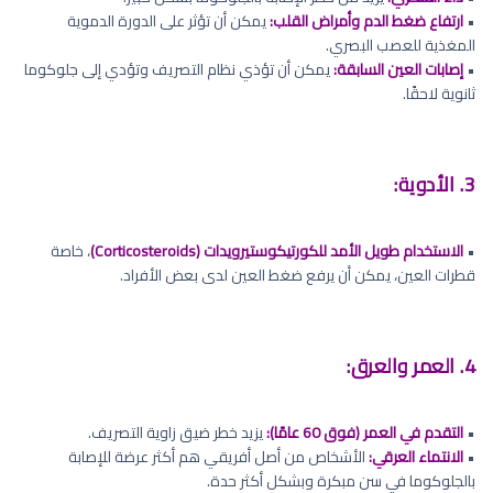
•
ارتفاع ضغط الدم وأمراض القلب:
يمكن أن تؤثر على الدورة الدموية
المغذية للعصب البصري.
•
إصابات العين السابقة:
يمكن أن تؤذي نظام التصريف وتؤدي إلى جلوكوما
ثانوية لاحقًا.
3. الأدوية:
•
الاستخدام طويل الأمد للكورتيكوستيرويدات (Corticosteroids)
، خاصة
قطرات العين، يمكن أن يرفع ضغط العين لدى بعض الأفراد.
4. العمر والعرق:
•
التقدم في العمر (فوق 60 عامًا):
يزيد خطر ضيق زاوية التصريف.
•
الانتماء العرقي:
الأشخاص من أصل أفريقي هم أكثر عرضة للإصابة
بالجلوكوما في سن مبكرة وبشكل أكثر حدة.