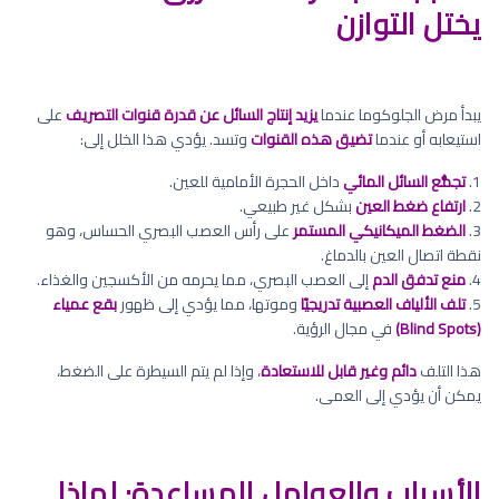
يختل التوازن
يبدأ مرض الجلوكوما عندما
يزيد إنتاج السائل عن قدرة قنوات التصريف
على
استيعابه أو عندما
تضيق هذه القنوات
وتسد. يؤدي هذا الخلل إلى:
1.
تجمُّع السائل المائي
داخل الحجرة الأمامية للعين.
2.
ارتفاع ضغط العين
بشكل غير طبيعي.
3.
الضغط الميكانيكي المستمر
على رأس العصب البصري الحساس، وهو
نقطة اتصال العين بالدماغ.
4.
منع تدفق الدم
إلى العصب البصري، مما يحرمه من الأكسجين والغذاء.
5.
تلف الألياف العصبية تدريجيًا
وموتها، مما يؤدي إلى ظهور
بقع عمياء
(Blind Spots)
في مجال الرؤية.
هذا التلف
دائم وغير قابل للاستعادة
، وإذا لم يتم السيطرة على الضغط،
يمكن أن يؤدي إلى العمى.
الأسباب والعوامل المساعدة: لماذا