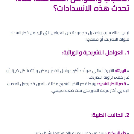
تحدث هذه الانسدادات؟
ليس هناك سبب واحد، بل مجموعة من العوامل التي تزيد من خطر انسداد
قنوات التصريف أو ضعفها:
1. العوامل التشريحية والوراثية:
•
الوراثة:
التاريخ العائلي هو أحد أكبر عوامل الخطر. يمكن وراثة شكل ضيق أو
غير كفء لزاوية التصريف.
•
قصر النظر الشديد:
يرتبط قصر النظر بتشريح مختلف للعين قد يجعل العصب
البصري أكثر عرضة للضرر حتى تحت ضغط طبيعي.
2. الحالات الطبية:
•
داء السكري:
يزيد من خطر الإصابة بالجلوكوما بشكل كبير.