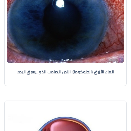
الماء الأزرق (الجلوكوما): اللص الصامت الذي يسرق البصر