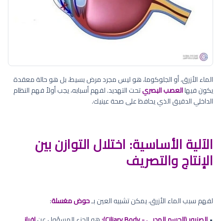
الماء الأزرق، أو الجلوكوما، هو ليس مجرد مرض بسيط، بل هو حالة معقدة
يكون فيها
العصب البصري
تحت التهديد. لفهم أسبابه، يجب أولاً فهم النظام
الداخلي الدقيق الذي يحافظ على صحة عينيك.
الآلية الأساسية: اختلال التوازن بين
الإنتاج والتصريف
لفهم سبب الماء الأزرق، يمكن تشبيه العين بـ
حوض مغسلة
:
•
الصنبور (الجسم الهدبي - Ciliary Body):
هو الجزء المسؤول عن
إفراز