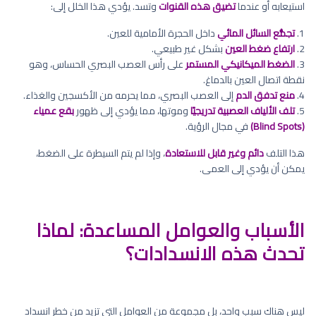
استيعابه أو عندما
تضيق هذه القنوات
وتسد. يؤدي هذا الخلل إلى:
1.
تجمُّع السائل المائي
داخل الحجرة الأمامية للعين.
2.
ارتفاع ضغط العين
بشكل غير طبيعي.
3.
الضغط الميكانيكي المستمر
على رأس العصب البصري الحساس، وهو
نقطة اتصال العين بالدماغ.
4.
منع تدفق الدم
إلى العصب البصري، مما يحرمه من الأكسجين والغذاء.
5.
تلف الألياف العصبية تدريجيًا
وموتها، مما يؤدي إلى ظهور
بقع عمياء
(Blind Spots)
في مجال الرؤية.
هذا التلف
دائم وغير قابل للاستعادة
، وإذا لم يتم السيطرة على الضغط،
يمكن أن يؤدي إلى العمى.
الأسباب والعوامل المساعدة: لماذا
تحدث هذه الانسدادات؟
ليس هناك سبب واحد، بل مجموعة من العوامل التي تزيد من خطر انسداد