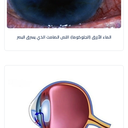
الماء الأزرق (الجلوكوما): اللص الصامت الذي يسرق البصر