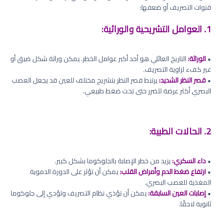
قنوات التصريف أو ضعفها:
1. العوامل التشريحية والوراثية:
•
الوراثة:
التاريخ العائلي هو أحد أكبر عوامل الخطر. يمكن وراثة شكل ضيق أو
غير كفء لزاوية التصريف.
•
قصر النظر الشديد:
يرتبط قصر النظر بتشريح مختلف للعين قد يجعل العصب
البصري أكثر عرضة للضرر حتى تحت ضغط طبيعي.
2. الحالات الطبية:
•
داء السكري:
يزيد من خطر الإصابة بالجلوكوما بشكل كبير.
•
ارتفاع ضغط الدم وأمراض القلب:
يمكن أن تؤثر على الدورة الدموية
المغذية للعصب البصري.
•
إصابات العين السابقة:
يمكن أن تؤذي نظام التصريف وتؤدي إلى جلوكوما
ثانوية لاحقًا.