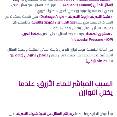
السائل المائي (Aqueous Humour)
باستمرار. هذا السائل هو سائل صافٍ
يغذي العدسة والقرنية ويعطي العين شكلها الكروي.
•
فتحة التصريف (زاوية التصريف - Drainage Angle):
هي شبكة معقدة من
القنوات الدقيقة تقع عند
زاوية العين بين القزحية والقرنية
. وظيفتها هي
تصريف السائل المائي بنفس معدل إنتاجه.
•
مستوى الضغط:
يُعرف ضغط السائل داخل العين
بضغط العين
.
(Intraocular Pressure - IOP)
في الحالة الطبيعية، يوجد توازن تام بين كمية السائل المنتَجة وكمية السائل
المُصرَّفة، مما يحافظ على ضغط العين ضمن
المعدل الطبيعي (عادة بين
10-21 ملم زئبقي)
.
السبب المباشر للماء الأزرق: عندما
يختل التوازن
يبدأ مرض الجلوكوما عندما
يزيد إنتاج السائل عن قدرة قنوات التصريف
على