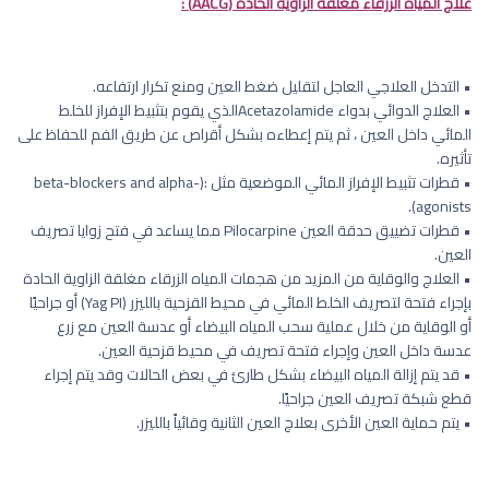
علاج المياه الزرقاء مغلقة الزاوية الحادة (AACG) :
• التدخل العلاجي العاجل لتقليل ضغط العين ومنع تكرار ارتفاعه.
• العلاج الدوائي بدواء Acetazolamideالذي يقوم بتثبيط الإفراز للخلط
المائي داخل العين ، ثم يتم إعطاءه بشكل أقراص عن طريق الفم للحفاظ على
تأثيره.
• قطرات تثبيط الإفراز المائي الموضعية مثل :(beta-blockers and alpha-
agonists).
• قطرات تضييق حدقة العين Pilocarpine مما يساعد في فتح زوايا تصريف
العين.
• العلاج والوقاية من المزيد من هجمات المياه الزرقاء مغلقة الزاوية الحادة
بإجراء فتحة لتصريف الخلط المائي في محيط القزحية بالليزر (Yag PI) أو جراحيًا
أو الوقاية من خلال عملية سحب المياه البيضاء أو عدسة العين مع زرع
عدسة داخل العين وإجراء فتحة تصريف في محيط قزحية العين.
• قد يتم إزالة المياه البيضاء بشكل طارئ في بعض الحالات وقد يتم إجراء
قطع شبكة تصريف العين جراحيًا.
• يتم حماية العين الأخرى بعلاج العين الثانية وقائياً بالليزر.