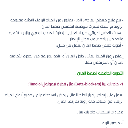
- يتم علاج معظم المرضى الذين يعانون من المياه الزرقاء البدئية مفتوحة
الزاوية بواسطة قطرات موضعة لتخفيض ضغط العين.
- هدف العلاج الدوائي هو لمنع ازدياد إصابة العصب البصري وازدياد تقعره
والحد من زيادة عيوب مجال الإبصار.
- أدوية خفض ضغط العين تعمل من خلال:
إنقاص إفراز الخلط المائي داخل العين أو زيادة تصريفه من الحجرة الأمامية
للعين أو بالطريقتين معًا.
الأدوية الخافضة لضغط العين :
1- حاصرات بيتا (Beta-blockers) مثل قطرة تيمولول Timolol:
تعمل على إنقاص إفراز الخلط المائي يمكن استخدامها في جميع أنواع المياه
الزرقاء مع اختلاف حالة زاوية تصريف العين.
مضادات استطباب حاصرات بيتا :
أ‌- مرضى الربو.