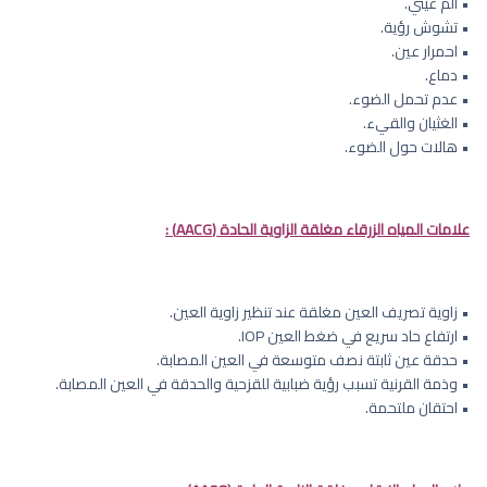
• ألم عيني.
• تشوش رؤية.
• احمرار عين.
• دماع.
• عدم تحمل الضوء.
• الغثيان والقيء.
• هالات حول الضوء.
علامات المياه الزرقاء مغلقة الزاوية الحادة (AACG) :
• زاوية تصريف العين مغلقة عند تنظير زاوية العين.
• ارتفاع حاد سريع في ضغط العين IOP.
• حدقة عين ثابتة نصف متوسعة في العين المصابة.
• وذمة القرنية تسبب رؤية ضبابية للقزحية والحدقة في العين المصابة.
• احتقان ملتحمة.