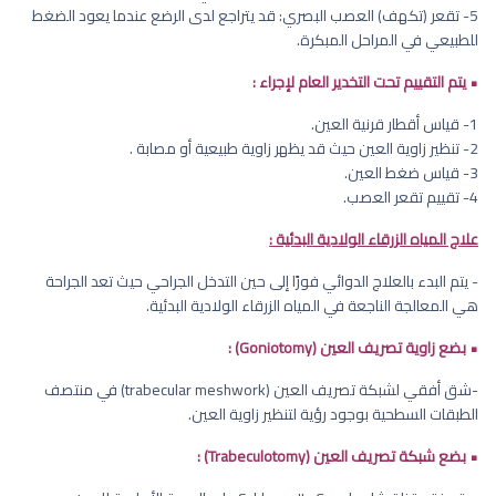
5- تقعر (تكهف) العصب البصري: قد يتراجع لدى الرضع عندما يعود الضغط
للطبيعي في المراحل المبكرة.
• يتم التقييم تحت التخدير العام لإجراء :
1- قياس أقطار قرنية العين.
2- تنظير زاوية العين حيث قد يظهر زاوية طبيعية أو مصابة .
3- قياس ضغط العين.
4- تقييم تقعر العصب.
علاج المياه الزرقاء الولادية البدئية :
- يتم البدء بالعلاج الدوائي فورًا إلى حين التدخل الجراحي حيث تعد الجراحة
هي المعالجة الناجعة في المياه الزرقاء الولادية البدئية.
• بضع زاوية تصريف العين (Goniotomy) :
-شق أفقي لشبكة تصريف العين (trabecular meshwork) في منتصف
الطبقات السطحية بوجود رؤية لتنظير زاوية العين.
• بضع شبكة تصريف العين (Trabeculotomy) :