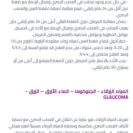
- في حال عدم وجود تبدلات في العصب البصري ومجال الإبصار مع ضغط
عين أقل من 24 ملم زئبقي، فيتم مراقبة لصيقة لضغط العين والعصب
البصري.
- يمكن معالجة المرضى ذوي الضغط العالي أعلى من 24 ملم زئبقي حتى
بغياب التبدلات في العصب البصري ومجال الإبصار مع الأخذ في الحسبان
عوامل الخطورة وعوامل شخصية كالعمر وتفضيل المريض.
- خطر تحول ارتفاع ضغط العين لمياه زرقاء مفتوحة الزاوية: تتراوح بين 10
إلى 20 %، وبعد خمس سنوات من عدم العلاج قد ترتفع النسبة إلى 9.5 %
وبعد العلاج تنخفض إلى 4.4 %.
- يجب الأخذ بالاعتبار علاج المرضى ذوي الضغط المرتفع إلى أعلى من أو
يساوي 30 ملم زئبقي.
المياه الزرقاء - الجلوكوما – الماء الأزرق – الزرق -
GLAUCOMA
تعريف المياه الزرقاء: هو عبارة عن اعتلال في العصب البصري مع خسارة
لألياف العصب البصري مكتسبة ومميزة للمياه الزرقاء مسببةً لتغير هيكلي
ووظيفي في العصب البصري مع تغيرات وفقد في مجال الإبصار مميز