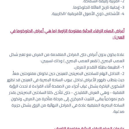
2- القرنية رقيقة السماكة.
3- إيجابية تاريخ العائلة للجلوكوما.
4- الأشخاص ذوي الأصول الأفريقية /الكاريبية.
أعراض المياه الزرقاء البدئية مفتوحة الزاوية (ما هي أعراض الجلوكوما في
العين) :
عادة يكون بدون أعراض حتى المراحل المتقدمة من المرض مع تغير شكل
العصب البصري ( تقعر العصب البصري ) وذلك لسببين:
1- الطبيعة بطيئة التقدم للمرض.
2- التداخل الهام للساحتين البصريتين للعينين حين تكونان مفتوحتين معاً.
حيث يتطلب ظهور الأعراض تداخل عيوب الساحة البصرية في العينين قد تظهر
الشكوى الباكرة بشكل غياب أجزاء من الصفحة أثناء القراءة لا تحدث الرؤية
النفقية - وهي العرض التقليدي - حتى تتأذى كلتا الساحتين البصريتين بقدر
كبير نموذجياً يبقى التثبيت المركزي إلى مرحلة متأخرة من المرض، وتكون
الساحة البصرية المتبقية عادة في المراحل النهائية من الزرق بشكل جزيرة
صدغية.
علامات المياه الزرقاء البدئية مفتوحة الزاوية :