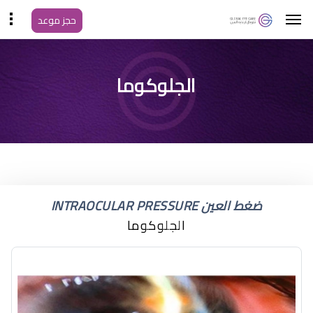
حجز موعد
المياه الزرقاء في العين
الجلوكوما
تسمى مرض
ضغط العين INTRAOCULAR PRESSURE
الجلوكوما