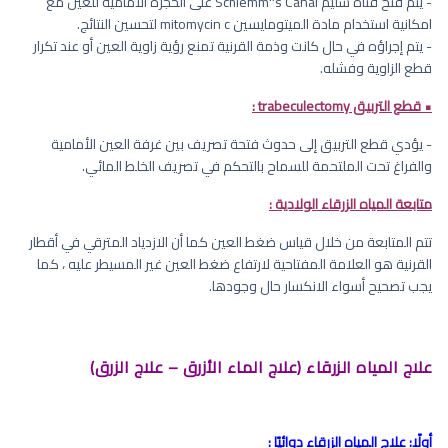
- يتم فتح قناة شليم Schlemm''s Canal على الحجرة الأمامية للعين مع
امكانية استخدام مادة الميتومايسين mitomycin c لتحسين النتائج.
- يتم إجراؤه في حال كانت وذمة القرنية تمنع رؤية زاوية العين أو عند تكرار
قطع الزاوية وفشله.
• قطع التربيق trabeculectomy :
- يؤدي قطع التربيق إلى حدوث فتحة تصريف بين غرفة العين الأمامية
والفراغ تحت الملتحمة للسماح بالتحكم في تصريف الخلط المائي.
متابعة المياه الزرقاء الولادية :
تتم المتابعة من خلال قياس ضغط العين كما أن الازدياد المترقي في أقطار
القرنية هو العلامة المفتاحية لارتفاع ضغط العين غير المسيطر عليه ، كما
يجب تصحيح أسواء الانكسار حال وجودها.
علاج المياه الزرقاء (علاج الماء الأزرق – علاج الزرق)
أولًا: علاج المياه الزرقاء دوائيًا :