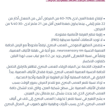
• ارتفاع ضغط العين لدى %70-60 من المرضى أعلى من المعدل أكثر من
22 ملم زئبقي، بينما يكون ضغط العين أقل من 21 ملمز لدى -30 40 % من
المرضى.
• زاوية تنظير الغرفة الأمامية مفتوحة.
• لا توجد التصاقات أمامية محيطية (PAS).
• يتضمن المظهر النموذجي للعصب البصري ترققاً ملحوظاً مع الزمن للحافة
العصبية الحسية neurosensory rim ، مع أذية في طبقة الألياف العصبية،
وتبايناً في نسبة التقعر إلى القرص يزيد عن 0.2 مع غياب سبب لهذا التباين
كتفاوت الانكسار.
• التغيرات الناجمة عن المياه الزرقاء للعصب البصري تتظاهر بالترقق الحاصل
للحافة الحسية العصبية للعصب البصري نتيجة فقدان الألياف العصبية. يبدأ
الترقق في الحافة السفلية أولاً ثم العلوية ثم الأنفية وأخيرا الصدغية .
• تزداد نسبة تقعر العصب البصري مع تقدم المرض بمرور الوقت بسبب
فقدان الألياف العصبية على سطح شبكية العين، والتي تتحد لتشكل حافة
العصب البصري الذي قد يحدث بشكل غير متماثل بين العينين.
• يشير التغيير في نسبة تقعر ( تكهف ) العصب البصري إلى تلف في ألياف
العصب البصري، الذي يسبب تأثيرات وظيفية تظهر كعيوب في المجال البصري