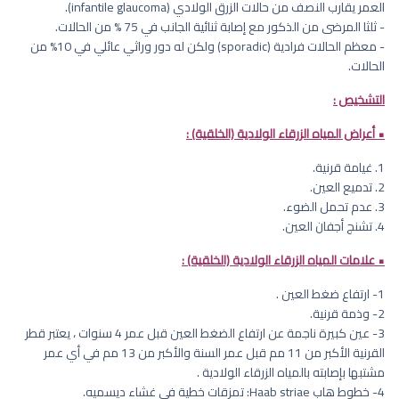
العمر يقارب النصف من حالات الزرق الولادي (infantile glaucoma).
- ثلثا المرضى من الذكور مع إصابة ثنائية الجانب في 75 % من الحالات.
- معظم الحالات فرادية (sporadic) ولكن له دور وراثي عائلي في 10% من
الحالات.
التشخيص :
• أعراض المياه الزرقاء الولادية (الخلقية) :
1. غيامة قرنية.
2. تدميع العين.
3. عدم تحمل الضوء.
4. تشنج أجفان العين.
• علامات المياه الزرقاء الولادية (الخلقية) :
1- ارتفاع ضغط العين .
2- وذمة قرنية.
3- عين كبيرة ناجمة عن ارتفاع الضغط العين قبل عمر 4 سنوات ، يعتبر قطر
القرنية الأكبر من 11 مم قبل عمر السنة والأكبر من 13 مم في أي عمر
مشتبها بإصابته بالمياه الزرقاء الولادية .
4- خطوط هاب Haab striae: تمزقات خطية في غشاء ديسميه.