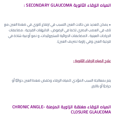
المياه الزرقاء الثانوية SECONDARY GLAUCOMA :
• يمكن للعديد من حالات العين التسبب في ارتفاع ثانوي في ضغط العين مع
تلف في العصب البصري (كما في الرضوض ، الالتهابات القزحية ، مضاعفات
الجراحات العينية ، المضاعفات الدوائية للستيروئيدات، و نمو أوعية شاذة في
قزحية العين وفي زاوية تصريف العين).
علاج المياه الزرقاء الثانوية :
يتم بمعالجة السبب المؤدي للمياه الزرقاء وخفض ضغط العين دوائيًا أو
جراحيًا أو بالليزر.
المياه الزرقاء مغلقة الزاوية المزمنة CHRONIC ANGLE-
CLOSURE GLAUCOMA