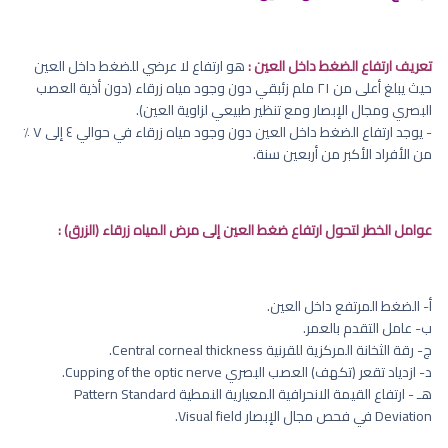
تعريف ارتفاع الضغط داخل العين :
هو ارتفاع لا عرضي للضغط داخل العين
حيث يبلغ أعلى من ٢١ ملم زئبقي دون وجود مياه زرقاء (دون أذية العصب
البصري ومجال الإبصار ومع تنظير طبيعي لزاوية العين).
- يوجد ارتفاع الضغط داخل العين دون وجود مياه زرقاء في حوالي ٤ إلى ٧ ٪
من الأفراد الأكبر من أربعين سنة.
عوامل الخطر لتحول ارتفاع ضغط العين إلى مرض المياه زرقاء (الزرق) :
أ‌- الضغط المرتفع داخل العين.
ب‌- عامل التقدم بالعمر.
ج- رقة الثخانة المركزية للقرنية Central corneal thickness.
د- ازدياد تقعر (تكهف) العصب البصري Cupping of the optic nerve.
هـ - ارتفاع القيمة الانحرافية المعيارية النمطية Pattern Standard
Deviation في فحص مجال الإبصار Visual field.