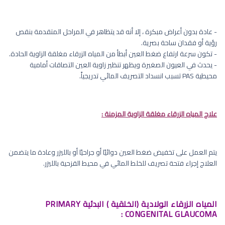
- عادة بدون أعراض مبكرة ، إلا أنه قد يتظاهر في المراحل المتقدمة بنقص
رؤية أو فقدان ساحة بصرية.
- تكون سرعة ارتفاع ضغط العين أبطأ من المياه الزرقاء مغلقة الزاوية الحادة.
- يحدث في العيون الصغيرة ويظهر تنظير زاوية العين التصاقات أمامية
محيطية PAS تسبب انسداد التصريف المائي تدريجياً.
علاج المياه الزرقاء مغلقة الزاوية المزمنة :
يتم العمل على تخفيض ضغط العين دوائيًا أو جراحيًا أو بالليزر وعادة ما يتضمن
العلاج إجراء فتحة تصريف للخلط المائي في محيط القزحية بالليزر.
المياه الزرقاء الولادية (الخلقية ) البدئية PRIMARY
CONGENITAL GLAUCOMA :