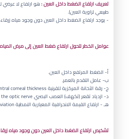
تعريف ارتفاع الضغط داخل العين :
طبيعي لزاوية العين).
- يوجد ارتفاع الضغط داخل العين دون وجود مياه زرقاء في حوالي ٤ إلى ٧ ٪ من الأفراد الأك
عوامل الخطر لتحول ارتفاع ضغط العين إلى مرض المياه زر
أ‌- الضغط المرتفع داخل العين.
ب‌- عامل التقدم بالعمر.
ج- رقة الثخانة المركزية للقرنية Central corneal thickness.
د- ازدياد تقعر (تكهف) العصب البصري Cupping of the optic nerve.
هـ - ارتفاع القيمة الانحرافية المعيارية النمطية Pattern Standard Deviation في فحص مجال الإبصار Visual field.
تشخيص ارتفاع الضغط داخل العين دون وجود مياه زرقاء