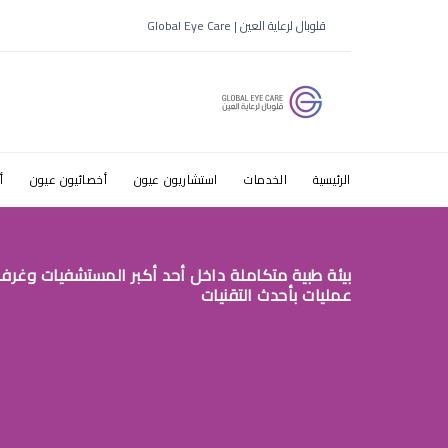
اسباب الميا
قلوبال لرعاية العين | Global Eye Care
وعلاجها
الرئيسية
الخدمات
استشاريون عيون
أخصائيون عيون
أ
بيئة طبية متكاملة داخل أحد أكبر المستشفيات وغرف
عمليات بأحدث التقنيات