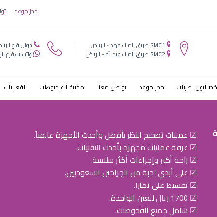
ه الزرقاء في ال
حجز موعد
توا
SMC1 طريق الملك فهد - الرياض
جوال فرع الريا
SMC2 طريق الملك عبدالله - الرياض
واتساب فرع الر
خصائيون بصريات
حجز موعد
تواصل معنا
مكتبة الفيديوهات
الفعاليات
ة
☑ عمليات تصحيح النظر بأفضل وأحدث الأجهزة عالمياً.
☑ غرفة عمليات مجهزة بأحدث التقنيات.
☑ راحة أكبر وإجراءات أكثر سلاسة.
☑ على أيدي نخبة من الجراحين السعوديين.
☑ تقسيط على تمارا.
☑ 1700 ريال للعين الواحدة.
☑ شامل جميع الفحوصات.