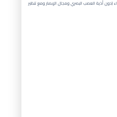
من ٢١ ملم زئبقي دون وجود مياه زرقاء (دون أذية العصب البصري ومجال الإبصار ومع تنظير