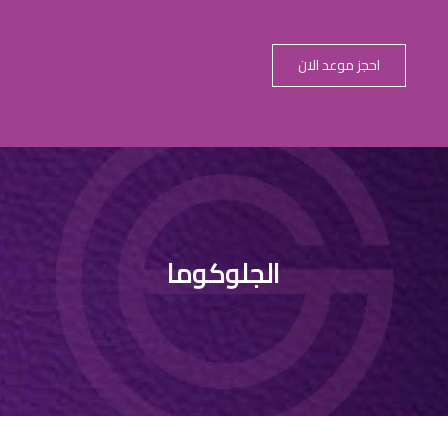
احجز موعد الان
ب المياه الزرقا
الجلوكوما
وعلاجها