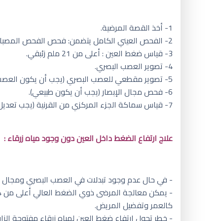
1- أخذ القصة المرضية.
2- الفحص العيني الكامل يتضمن: فحص الفحص المصباح الشقي للجزء الأمامي من العين وتنظير زاوية العين وفحص قاع العين مع فحص العصب البصري.
3- قياس ضغط العين : أعلى من 21 ملم زئبقي.
4- تصوير العصب البصري.
5- تصوير مقطعي للعصب البصري (يجب أن يكون العصب البصري طبيعي).
6- فحص مجال الإبصار (يجب أن يكون طبيعي).
7- قياس سماكة الجزء المركزي من القرنية (يجب تعديل قيمة ضغط العين اعتمادًا على سماكة القرنية).
علاج ارتفاع الضغط داخل العين دون وجود مياه زرقاء :
- في حال عدم وجود تبدلات في العصب البصري ومجال الإبصار مع ضغط عين أقل من 24 ملم زئبق
كالعمر وتفضيل المريض.
- خطر تحول ارتفاع ضغط العين لمياه زرقاء مفتوحة الزاوية: تتراوح بين 10 إلى 20 %، وبعد خمس سنوات من عدم العلاج قد ترتفع النسبة إلى 