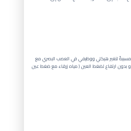
ء مسببةً لتغير هيكلي ووظيفي في العصب البصري مع
ز للمياه الزرقاء عندما تتفاقم الأذية ، وجود ارتفاع في ضغط العين لأعلى من ٢١ ملم زئبقي أو بدون ارتفاع لضغط العين ( مياه زرقاء مع ضغط عين