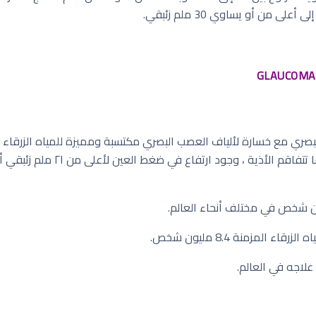
 من أو يساوي 30 ملم زئبقي.
البصري مع خسارة لألياف العصب البصري مكتسبة ومميزة للمياه الزرقا
تغيرات وفقد في مجال الإبصار ممي
المزمنة 8.4 مليون شخص.
علاجه في العالم.