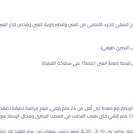
ي، فيتم مراقبة لصيقة لضغط العين والعصب البصري.
- يمكن معالجة المرضى ذوي الضغط العالي أعلى من 24 ملم زئبقي حتى بغياب التبدلات في العصب ا
9.5 % وبعد العلاج تنخفض إلى 4.4 %.