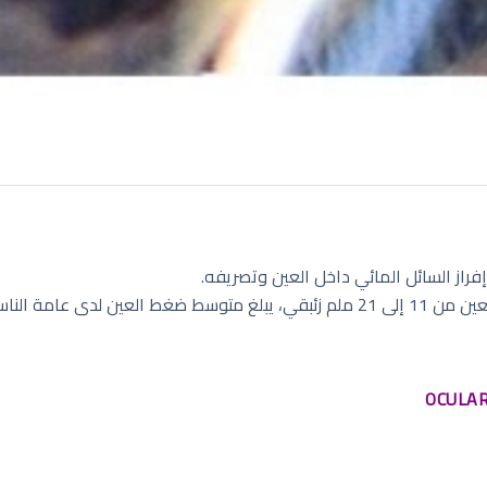
إفراز السائل المائي داخل العين وتصريفه.
عامة الناس 16 ملم زئبقي.