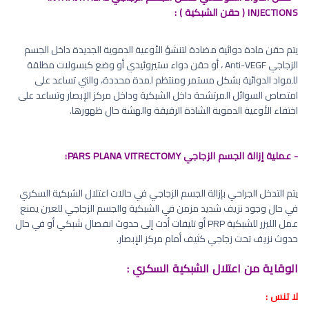
INJECTIONS ( حقن الشبكية ) :
يتم حقن مادة دوائية مضادة لتنشؤ الأوعية الدموية الجديدة داخل الجسم
الزجاجي Anti-VEGF ، أو حقن دواء ستيروئيدي أو وضع كبسولات مطلقة
للمواد الدوائية بشكل مستمر ومنتظم لمدة محددة، والتي تساعد على
امتصاص السوائل المرتشحة داخل الشبكية وداخل مركز الإبصار وتساعد على
اختفاء الأوعية الدموية الشاذة الرقيقة والهشة حال ظهورها.
- عملية إزالة الجسم الزجاجي PARS PLANA VITRECTOMY:
يتم التدخل الجراحي بإزالة الجسم الزجاجي في حالات اعتلال الشبكية السكري
في حال وجود نزيف شديد مزمن في الشبكية والجسم الزجاجي للعين يمنع
عمل الليزر للشبكية PRP أو تليفات أدت إلى حدوث انفصال شبكي أو في حال
حدوث نزيف تحت زجاجي كثيف أمام مركز الإبصار.
الوقاية من اعتلال الشبكية السكري :
لا تنس :