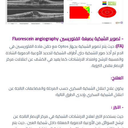
- تصوير الشبكية بصبغة الفلوريسين Fluorescein angiography
(FA):
حيث يتم تصوير الشبكية بجهاز Optos مع حقن مادة الفلوريسين في
الدم ثم أخذ صور للشبكية حتى أطراف الشبكية لتحديد الأوعية الدموية الشاذة
والمسببة للرشح وامتداد الارتشاحات كما يفيد في الكشف عن اعتلالات مركز
الإبصار بنقص التروية.
العلاج:
يكون علاج اعتلال الشبكية السكري حسب المرحلة والمضاعفات الناتجة عن
اعتلال الشبكية السكري بإحدى الطرق التالية:
- الليزر :
حيث يستخدم الليزر لعلاج الارتشاحات الشبكية في مركز الإبصار الناتجة عن
ترشح السوائل من الأوعية الدموية المعتلة داخل شبكية العين ، حيث يتم