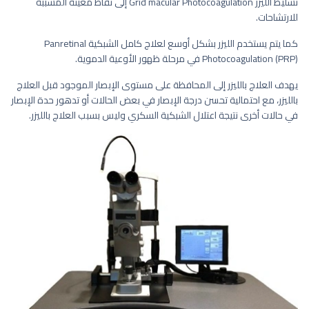
تسليط الليزر Grid macular Photocoagulation إلى نقاط معينة المسببة
للارتشاحات.
كما يتم يستخدم الليزر بشكل أوسع لعلاج كامل الشبكية Panretinal
Photocoagulation (PRP) في مرحلة ظهور الأوعية الدموية.
يهدف العلاج بالليزر إلى المحافظة على مستوى الإبصار الموجود قبل العلاج
بالليزر، مع احتمالية تحسن درجة الإبصار في بعض الحالات أو تدهور حدة الإبصار
في حالات أخرى نتيجة اعتلال الشبكية السكري وليس بسبب العلاج بالليزر.