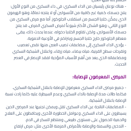
- هناك نوعان رئيسيان من الداء السكري: في داء السكري من النوع الأول:
ينتج جسمك كمية غير كافية من الأنسولين أو لا ينتجه تمامًا، وهو الهرمون
الذي يمكّن خلايا الجسم من استقلاب الجلوكوز. أما مع مرض السكري من
النوع الثاني: وهو الشكل الأكثر شيوعاً لمرض السكري المرض، قد ينتج
جسمك الأنسولين، ولكن تقاوم الخلايا دخوله، عندما يحدث ذلك، يبقى
معظم الجلوكوز خارج خلايا الجسم ويتراكم في الأوعية الدموية.
- يؤدي الداء السكري إلى مضاعفات تصيب العين منها: نقص تعصيب
وتقرحات سطح القرنية، مياه بيضاء، مياه زرقاء، واعتلال الشبكية السكري
ومضاعفاته الذي يعد من أهم الأسباب المؤدية لفقد الإبصار في العصر
الحديث.
المرضى المعرضون للإصابة:
- جميع مرضى الداء السكري معرضون للإصابة باعتلال الشبكية السكري،
فكلما طالت مدة الإصابة بالداء السكري وعدم السيطرة عليه كلما زادت نسبة
الإصابة باعتلال الشبكية.
- المضاعفات الناتجة عن الداء السكري تقل ويمكن تجنبها عند المرضى الذين
يسيطرون على الداء السكري وعوامل الخطورة الأخرى ويحافظون على العلاج
والحمية للحصول على مستوى طبيعي ومنتظم للسكر في الدم.
- التدخين والسمنة والإصابة بالأمراض المزمنة الأخرى مثل: مرض ارتفاع