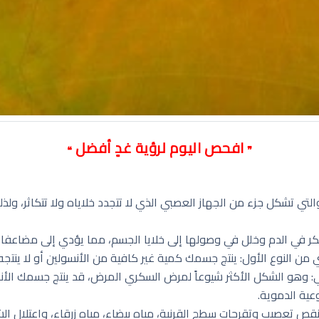
افحص اليوم لرؤية غدٍ أفضل
❝
❞
 والتي تشكل جزء من الجهاز العصبي الذي لا تتجدد خلاياه ولا تتكاثر، و
كر في الدم وخلل في وصولها إلى خلايا الجسم، مما يؤدي إلى مضاعفات
 من النوع الأول: ينتج جسمك كمية غير كافية من الأنسولين أو لا ينتجه
: وهو الشكل الأكثر شيوعاً لمرض السكري المرض، قد ينتج جسمك الأنسو
عية الدموية.
قص تعصيب وتقرحات سطح القرنية، مياه بيضاء، مياه زرقاء، واعتلال ا