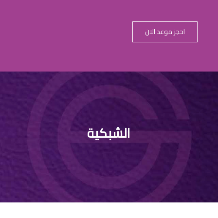
احجز موعد الان
نجاح عملية ال
الشبكية