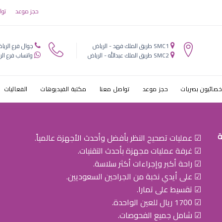
عملية الجسم ال
حجز موعد
توا
SMC1 طريق الملك فهد - الرياض
جوال فرع الريا
SMC2 طريق الملك عبدالله - الرياض
واتساب فرع الر
خصائيون بصريات
حجز موعد
تواصل معنا
مكتبة الفيديوهات
الفعاليات
ة
☑ عمليات تصحيح النظر بأفضل وأحدث الأجهزة عالمياً.
☑ غرفة عمليات مجهزة بأحدث التقنيات.
☑ راحة أكبر وإجراءات أكثر سلاسة.
☑ على أيدي نخبة من الجراحين السعوديين.
☑ تقسيط على تمارا.
☑ 1700 ريال للعين الواحدة.
☑ شامل جميع الفحوصات.