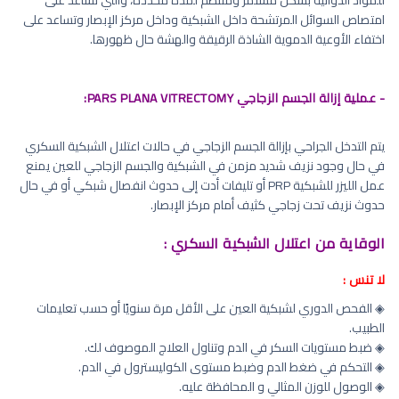
للمواد الدوائية بشكل مستمر ومنتظم لمدة محددة، والتي تساعد على
امتصاص السوائل المرتشحة داخل الشبكية وداخل مركز الإبصار وتساعد على
اختفاء الأوعية الدموية الشاذة الرقيقة والهشة حال ظهورها.
- عملية إزالة الجسم الزجاجي PARS PLANA VITRECTOMY:
يتم التدخل الجراحي بإزالة الجسم الزجاجي في حالات اعتلال الشبكية السكري
في حال وجود نزيف شديد مزمن في الشبكية والجسم الزجاجي للعين يمنع
عمل الليزر للشبكية PRP أو تليفات أدت إلى حدوث انفصال شبكي أو في حال
حدوث نزيف تحت زجاجي كثيف أمام مركز الإبصار.
الوقاية من اعتلال الشبكية السكري :
لا تنس :
◈ الفحص الدوري لشبكية العين على الأقل مرة سنويًا أو حسب تعليمات
الطبيب.
◈ ضبط مستويات السكر في الدم وتناول العلاج الموصوف لك.
◈ التحكم في ضغط الدم وضبط مستوى الكوليسترول في الدم.
◈ الوصول للوزن المثالي و المحافظة عليه.