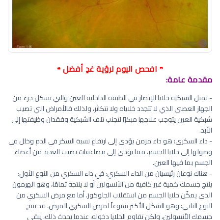
افحص اليوم لرؤية غدٍ أفضل
❝
❞
مقدمة عامة:
- تمثل الشبكية خلايا الإبصار في الطبقة الداخلية للعين والتي تشكل جزء من
الجهاز العصبي الذي لا تتجدد خلاياه ولا تتكاثر، ولذلك فالأمراض التي تصيب
شبكية العين يتوجب علاجها مبكرًا لتجنب تلف الشبكية وفقدان وظيفتها إلى
الأبد.
- داء السكري: هو داء مزمن يؤدي إلى ارتفاع نسبة السكر في الدم وخلل في
وصولها إلى خلايا الجسم، مما يؤدي إلى مضاعفات تصيب العديد من أعضاء
الجسم بما فيها العين.
- هناك نوعان رئيسيان من الداء السكري: في داء السكري من النوع الأول:
ينتج جسمك كمية غير كافية من الأنسولين أو لا ينتجه تمامًا، وهو الهرمون
الذي يمكّن خلايا الجسم من استقلاب الجلوكوز. أما مع مرض السكري من
النوع الثاني: وهو الشكل الأكثر شيوعاً لمرض السكري المرض، قد ينتج
جسمك الأنسولين، ولكن تقاوم الخلايا دخوله، عندما يحدث ذلك، يبقى