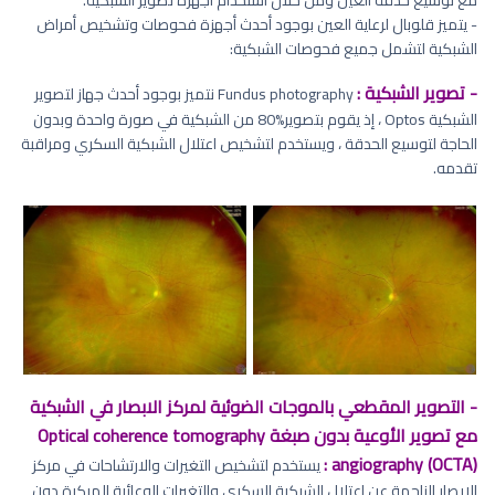
مع توسيع حدقة العين ومن خلال استخدام أجهزة تصوير الشبكية.
- يتميز قلوبال لرعاية العين بوجود أحدث أجهزة فحوصات وتشخيص أمراض
الشبكية لتشمل جميع فحوصات الشبكية:
- تصوير الشبكية :
Fundus photography نتميز بوجود أحدث جهاز لتصوير
الشبكية Optos ، إذ يقوم بتصوير%80 من الشبكية في صورة واحدة وبدون
الحاجة لتوسيع الحدقة ، ويستخدم لتشخيص اعتلال الشبكية السكري ومراقبة
تقدمه.
- التصوير المقطعي بالموجات الضوئية لمركز الابصار في الشبكية
مع تصوير الأوعية بدون صبغة Optical coherence tomography
angiography (OCTA) :
يستخدم لتشخيص التغيرات والارتشاحات في مركز
الإبصار الناجمة عن اعتلال الشبكية السكري والتغيرات الوعائية المبكرة دون