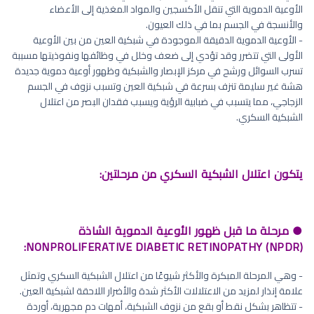
الأوعية الدموية التي تنقل الأكسجين والمواد المغذية إلى الأعضاء
والأنسجة في الجسم بما في ذلك العيون.
- الأوعية الدموية الدقيقة الموجودة في شبكية العين من بين الأوعية
الأولى التي تتضرر وقد تؤدي إلى ضعف وخلل في وظائفها ونفوذيتها مسببة
تسرب السوائل ورشح في مركز الإبصار والشبكية وظهور أوعية دموية جديدة
هشة غير سليمة تنزف بسرعة في شبكية العين وتسبب نزوف في الجسم
الزجاجي، مما يتسبب في ضبابية الرؤية ويسبب فقدان البصر من اعتلال
الشبكية السكري.
يتكون اعتلال الشبكية السكري من مرحلتين:
● مرحلة ما قبل ظهور الأوعية الدموية الشاذة
NONPROLIFERATIVE DIABETIC RETINOPATHY (NPDR):
- وهي المرحلة المبكرة والأكثر شيوعًا من اعتلال الشبكية السكري وتمثل
علامة إنذار لمزيد من الاعتلالات الأكثر شدة والأضرار اللاحقة لشبكية العين.
- تتظاهر بشكل نقط أو بقع من نزوف الشبكية، أمهات دم مجهرية، أوردة