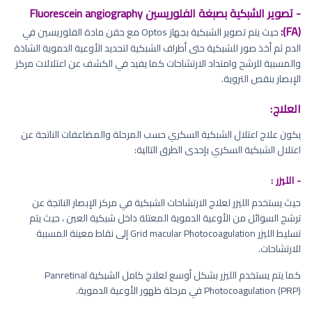
- تصوير الشبكية بصبغة الفلوريسين Fluorescein angiography
(FA):
حيث يتم تصوير الشبكية بجهاز Optos مع حقن مادة الفلوريسين في
الدم ثم أخذ صور للشبكية حتى أطراف الشبكية لتحديد الأوعية الدموية الشاذة
والمسببة للرشح وامتداد الارتشاحات كما يفيد في الكشف عن اعتلالات مركز
الإبصار بنقص التروية.
العلاج:
يكون علاج اعتلال الشبكية السكري حسب المرحلة والمضاعفات الناتجة عن
اعتلال الشبكية السكري بإحدى الطرق التالية:
- الليزر :
حيث يستخدم الليزر لعلاج الارتشاحات الشبكية في مركز الإبصار الناتجة عن
ترشح السوائل من الأوعية الدموية المعتلة داخل شبكية العين ، حيث يتم
تسليط الليزر Grid macular Photocoagulation إلى نقاط معينة المسببة
للارتشاحات.
كما يتم يستخدم الليزر بشكل أوسع لعلاج كامل الشبكية Panretinal
Photocoagulation (PRP) في مرحلة ظهور الأوعية الدموية.