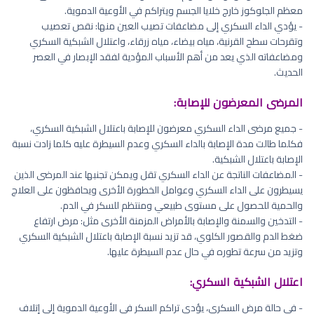
معظم الجلوكوز خارج خلايا الجسم ويتراكم في الأوعية الدموية.
- يؤدي الداء السكري إلى مضاعفات تصيب العين منها: نقص تعصيب
وتقرحات سطح القرنية، مياه بيضاء، مياه زرقاء، واعتلال الشبكية السكري
ومضاعفاته الذي يعد من أهم الأسباب المؤدية لفقد الإبصار في العصر
الحديث.
المرضى المعرضون للإصابة:
- جميع مرضى الداء السكري معرضون للإصابة باعتلال الشبكية السكري،
فكلما طالت مدة الإصابة بالداء السكري وعدم السيطرة عليه كلما زادت نسبة
الإصابة باعتلال الشبكية.
- المضاعفات الناتجة عن الداء السكري تقل ويمكن تجنبها عند المرضى الذين
يسيطرون على الداء السكري وعوامل الخطورة الأخرى ويحافظون على العلاج
والحمية للحصول على مستوى طبيعي ومنتظم للسكر في الدم.
- التدخين والسمنة والإصابة بالأمراض المزمنة الأخرى مثل: مرض ارتفاع
ضغط الدم والقصور الكلوي، قد تزيد نسبة الإصابة باعتلال الشبكية السكري
وتزيد من سرعة تطوره في حال عدم السيطرة عليها.
اعتلال الشبكية السكري:
- في حالة مرض السكري، يؤدي تراكم السكر في الأوعية الدموية إلى إتلاف