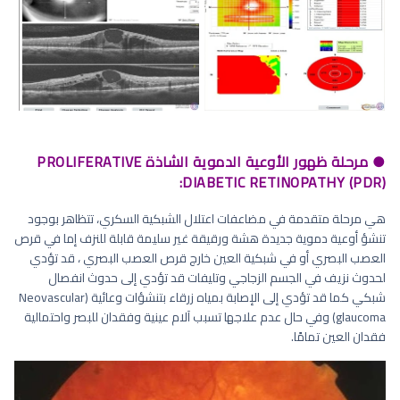
● مرحلة ظهور الأوعية الدموية الشاذة PROLIFERATIVE
DIABETIC RETINOPATHY (PDR):
هي مرحلة متقدمة في مضاعفات اعتلال الشبكية السكري، تتظاهر بوجود
تنشؤ أوعية دموية جديدة هشة ورقيقة غير سليمة قابلة للنزف إما في قرص
العصب البصري أو في شبكية العين خارج قرص العصب البصري ، قد تؤدي
لحدوث نزيف في الجسم الزجاجي وتليفات قد تؤدي إلى حدوث انفصال
شبكي كما قد تؤدي إلى الإصابة بمياه زرقاء بتنشؤات وعائية (Neovascular
glaucoma) وفي حال عدم علاجها تسبب آلام عينية وفقدان للبصر واحتمالية
فقدان العين تمامًا.