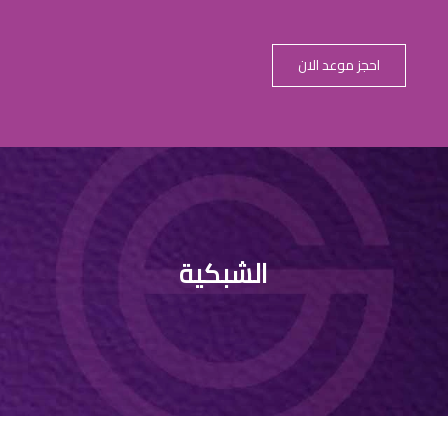
احجز موعد الان
لية الليزر للع
الشبكية