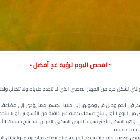
افحص اليوم لرؤية غدٍ أفضل
❝
❞
 والتي تشكل جزء من الجهاز العصبي الذي لا تتجدد خلاياه ولا تتكاثر، و
كر في الدم وخلل في وصولها إلى خلايا الجسم، مما يؤدي إلى مضاعفات
 من النوع الأول: ينتج جسمك كمية غير كافية من الأنسولين أو لا ينتجه
: وهو الشكل الأكثر شيوعاً لمرض السكري المرض، قد ينتج جسمك الأنسو
عية الدموية.
قص تعصيب وتقرحات سطح القرنية، مياه بيضاء، مياه زرقاء، واعتلال ا