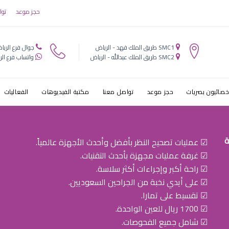
لليزر للعيون
حجز موعد
توا
SMC1 طريق الملك فهد - الرياض
جوال فرع الريا
SMC2 طريق الملك عبدالله - الرياض
واتساب فرع الر
خصائيون بصريات
حجز موعد
تواصل معنا
مكتبة الفيديوهات
الفعاليات
ة
☑ عمليات تصحيح النظر بأفضل وأحدث الأجهزة عالمياً.
☑ غرفة عمليات مجهزة بأحدث التقنيات.
☑ راحة أكبر وإجراءات أكثر سلاسة.
☑ على أيدي نخبة من الجراحين السعوديين.
☑ تقسيط على تمارا.
☑ 1700 ريال للعين الواحدة.
☑ شامل جميع الفحوصات.