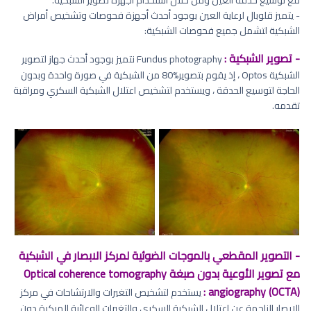
مع توسيع حدقة العين ومن خلال استخدام أجهزة تصوير الشبكية.
- يتميز قلوبال لرعاية العين بوجود أحدث أجهزة فحوصات وتشخيص أمراض
الشبكية لتشمل جميع فحوصات الشبكية:
- تصوير الشبكية :
Fundus photography نتميز بوجود أحدث جهاز لتصوير
الشبكية Optos ، إذ يقوم بتصوير%80 من الشبكية في صورة واحدة وبدون
الحاجة لتوسيع الحدقة ، ويستخدم لتشخيص اعتلال الشبكية السكري ومراقبة
تقدمه.
- التصوير المقطعي بالموجات الضوئية لمركز الابصار في الشبكية
مع تصوير الأوعية بدون صبغة Optical coherence tomography
angiography (OCTA) :
يستخدم لتشخيص التغيرات والارتشاحات في مركز
الإبصار الناجمة عن اعتلال الشبكية السكري والتغيرات الوعائية المبكرة دون