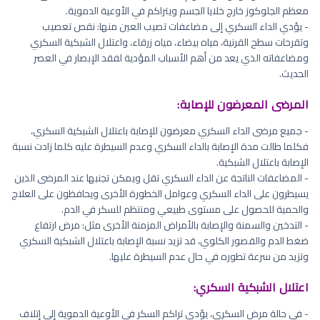
معظم الجلوكوز خارج خلايا الجسم ويتراكم في الأوعية الدموية.
- يؤدي الداء السكري إلى مضاعفات تصيب العين منها: نقص تعصيب
وتقرحات سطح القرنية، مياه بيضاء، مياه زرقاء، واعتلال الشبكية السكري
ومضاعفاته الذي يعد من أهم الأسباب المؤدية لفقد الإبصار في العصر
الحديث.
المرضى المعرضون للإصابة:
- جميع مرضى الداء السكري معرضون للإصابة باعتلال الشبكية السكري،
فكلما طالت مدة الإصابة بالداء السكري وعدم السيطرة عليه كلما زادت نسبة
الإصابة باعتلال الشبكية.
- المضاعفات الناتجة عن الداء السكري تقل ويمكن تجنبها عند المرضى الذين
يسيطرون على الداء السكري وعوامل الخطورة الأخرى ويحافظون على العلاج
والحمية للحصول على مستوى طبيعي ومنتظم للسكر في الدم.
- التدخين والسمنة والإصابة بالأمراض المزمنة الأخرى مثل: مرض ارتفاع
ضغط الدم والقصور الكلوي، قد تزيد نسبة الإصابة باعتلال الشبكية السكري
وتزيد من سرعة تطوره في حال عدم السيطرة عليها.
اعتلال الشبكية السكري:
- في حالة مرض السكري، يؤدي تراكم السكر في الأوعية الدموية إلى إتلاف