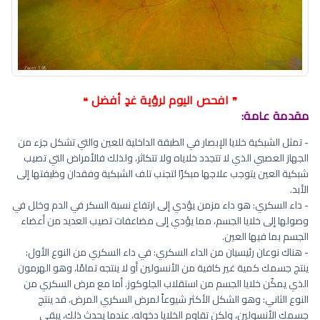
افحص اليوم لرؤية غدٍ أفضل
❝
❞
مقدمة عامة:
- تمثل الشبكية خلايا الإبصار في الطبقة الداخلية للعين والتي تشكل جزء من
الجهاز العصبي الذي لا تتجدد خلاياه ولا تتكاثر، ولذلك فالأمراض التي تصيب
شبكية العين يتوجب علاجها مبكرًا لتجنب تلف الشبكية وفقدان وظيفتها إلى
الأبد.
- داء السكري: هو داء مزمن يؤدي إلى ارتفاع نسبة السكر في الدم وخلل في
وصولها إلى خلايا الجسم، مما يؤدي إلى مضاعفات تصيب العديد من أعضاء
الجسم بما فيها العين.
- هناك نوعان رئيسيان من الداء السكري: في داء السكري من النوع الأول:
ينتج جسمك كمية غير كافية من الأنسولين أو لا ينتجه تمامًا، وهو الهرمون
الذي يمكّن خلايا الجسم من استقلاب الجلوكوز. أما مع مرض السكري من
النوع الثاني: وهو الشكل الأكثر شيوعاً لمرض السكري المرض، قد ينتج
جسمك الأنسولين، ولكن تقاوم الخلايا دخوله، عندما يحدث ذلك، يبقى