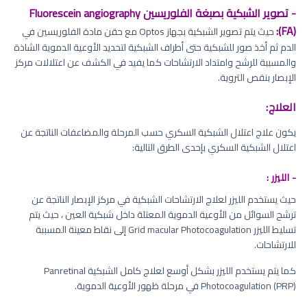
- تصوير الشبكية بصبغة الفلوريسين Fluorescein angiography
(FA):
حيث يتم تصوير الشبكية بجهاز Optos مع حقن مادة الفلوريسين في
الدم ثم أخذ صور للشبكية حتى أطراف الشبكية لتحديد الأوعية الدموية الشاذة
والمسببة للرشح وامتداد الارتشاحات كما يفيد في الكشف عن اعتلالات مركز
الإبصار بنقص التروية.
العلاج:
يكون علاج اعتلال الشبكية السكري حسب المرحلة والمضاعفات الناتجة عن
اعتلال الشبكية السكري بإحدى الطرق التالية:
- الليزر :
حيث يستخدم الليزر لعلاج الارتشاحات الشبكية في مركز الإبصار الناتجة عن
ترشح السوائل من الأوعية الدموية المعتلة داخل شبكية العين ، حيث يتم
تسليط الليزر Grid macular Photocoagulation إلى نقاط معينة المسببة
للارتشاحات.
كما يتم يستخدم الليزر بشكل أوسع لعلاج كامل الشبكية Panretinal
Photocoagulation (PRP) في مرحلة ظهور الأوعية الدموية.