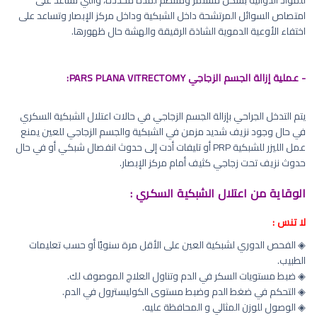
للمواد الدوائية بشكل مستمر ومنتظم لمدة محددة، والتي تساعد على
امتصاص السوائل المرتشحة داخل الشبكية وداخل مركز الإبصار وتساعد على
اختفاء الأوعية الدموية الشاذة الرقيقة والهشة حال ظهورها.
- عملية إزالة الجسم الزجاجي PARS PLANA VITRECTOMY:
يتم التدخل الجراحي بإزالة الجسم الزجاجي في حالات اعتلال الشبكية السكري
في حال وجود نزيف شديد مزمن في الشبكية والجسم الزجاجي للعين يمنع
عمل الليزر للشبكية PRP أو تليفات أدت إلى حدوث انفصال شبكي أو في حال
حدوث نزيف تحت زجاجي كثيف أمام مركز الإبصار.
الوقاية من اعتلال الشبكية السكري :
لا تنس :
◈ الفحص الدوري لشبكية العين على الأقل مرة سنويًا أو حسب تعليمات
الطبيب.
◈ ضبط مستويات السكر في الدم وتناول العلاج الموصوف لك.
◈ التحكم في ضغط الدم وضبط مستوى الكوليسترول في الدم.
◈ الوصول للوزن المثالي و المحافظة عليه.