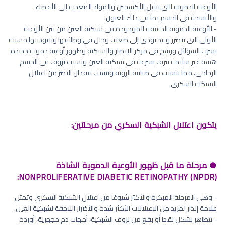
الأوعية الدموية التي تنقل الأكسجين والمواد المغذية إلى الأعضاء
والأنسجة في الجسم بما في ذلك العيون.
- الأوعية الدموية الدقيقة الموجودة في شبكية العين من بين الأوعية
الأولى التي تتضرر وقد تؤدي إلى ضعف وخلل في وظائفها ونفوذيتها مسببة
تسرب السوائل ورشح في مركز الإبصار والشبكية وظهور أوعية دموية جديدة
هشة غير سليمة تنزف بسرعة في شبكية العين وتسبب نزوف في الجسم
الزجاجي، مما يتسبب في ضبابية الرؤية ويسبب فقدان البصر من اعتلال
الشبكية السكري.
يتكون اعتلال الشبكية السكري من مرحلتين:
● مرحلة ما قبل ظهور الأوعية الدموية الشاذة
NONPROLIFERATIVE DIABETIC RETINOPATHY (NPDR):
- وهي المرحلة المبكرة والأكثر شيوعًا من اعتلال الشبكية السكري وتمثل
علامة إنذار لمزيد من الاعتلالات الأكثر شدة والأضرار اللاحقة لشبكية العين.
- تتظاهر بشكل نقط أو بقع من نزوف الشبكية، أمهات دم مجهرية، أوردة