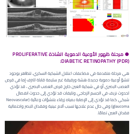
● مرحلة ظهور الأوعية الدموية الشاذة PROLIFERATIVE
DIABETIC RETINOPATHY (PDR):
هي مرحلة متقدمة في مضاعفات اعتلال الشبكية السكري، تتظاهر بوجود
تنشؤ أوعية دموية جديدة هشة ورقيقة غير سليمة قابلة للنزف إما في قرص
العصب البصري أو في شبكية العين خارج قرص العصب البصري ، قد تؤدي
لحدوث نزيف في الجسم الزجاجي وتليفات قد تؤدي إلى حدوث انفصال
شبكي كما قد تؤدي إلى الإصابة بمياه زرقاء بتنشؤات وعائية (Neovascular
glaucoma) وفي حال عدم علاجها تسبب آلام عينية وفقدان للبصر واحتمالية
فقدان العين تمامًا.