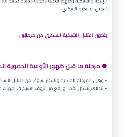
الإبصار والشبكية وظهور أوعية دموية جديدة هشة غير 
اعتلال الشبكية السكري.
يتكون اعتلال الشبكية السكري من مرحلتين:
● مرحلة ما قبل ظهور الأوعية الدموية الشاذة FERATIVE DIABETIC RETINOPATHY (NPDR
- وهي المرحلة المبكرة والأكثر شيوعًا من اعتلال الشبكي
- تتظاهر بشكل نقط أو بقع من نزوف الشبكية، أمهات د