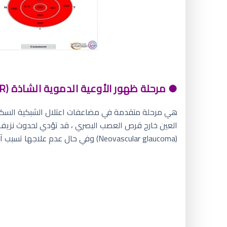
● مرحلة ظهور الأوعية الدموية الشاذة PROLIFERATIVE DIABETIC RETINOPATHY (PDR):
هي مرحلة متقدمة في مضاعفات اعتلال الشبكية السكري
العين خارج قرص العصب البصري ، قد تؤدي لحدوث نزيف 
(Neovascular glaucoma) وفي حال عدم علاجها تسبب آلام عينية وفقدان للبصر واحتمالية فقدان العين تمامًا.