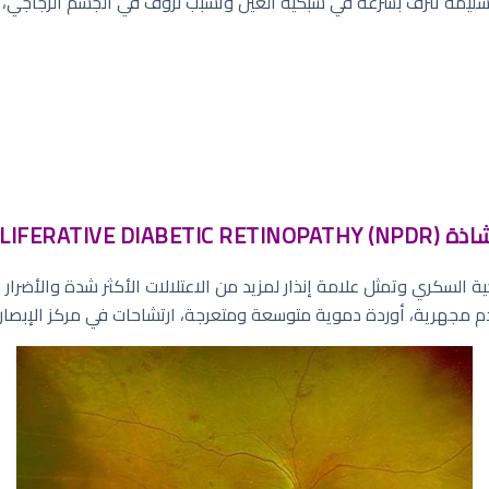
سليمة تنزف بسرعة في شبكية العين وتسبب نزوف في الجسم الزجاجي، م
NONPROLI):
ة السكري وتمثل علامة إنذار لمزيد من الاعتلالات الأكثر شدة والأضرار ا
م مجهرية، أوردة دموية متوسعة ومتعرجة، ارتشاحات في مركز الإبصار