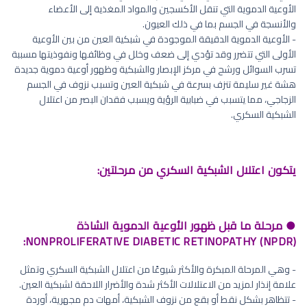
الأوعية الدموية التي تنقل الأكسجين والمواد المغذية إلى الأعضاء
والأنسجة في الجسم بما في ذلك العيون.
- الأوعية الدموية الدقيقة الموجودة في شبكية العين من بين الأوعية
الأولى التي تتضرر وقد تؤدي إلى ضعف وخلل في وظائفها ونفوذيتها مسببة
تسرب السوائل ورشح في مركز الإبصار والشبكية وظهور أوعية دموية جديدة
هشة غير سليمة تنزف بسرعة في شبكية العين وتسبب نزوف في الجسم
الزجاجي، مما يتسبب في ضبابية الرؤية ويسبب فقدان البصر من اعتلال
الشبكية السكري.
يتكون اعتلال الشبكية السكري من مرحلتين:
● مرحلة ما قبل ظهور الأوعية الدموية الشاذة
NONPROLIFERATIVE DIABETIC RETINOPATHY (NPDR):
- وهي المرحلة المبكرة والأكثر شيوعًا من اعتلال الشبكية السكري وتمثل
علامة إنذار لمزيد من الاعتلالات الأكثر شدة والأضرار اللاحقة لشبكية العين.
- تتظاهر بشكل نقط أو بقع من نزوف الشبكية، أمهات دم مجهرية، أوردة