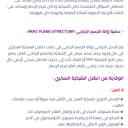
للمواد الدوائية بشكل مستمر ومنتظم لمدة محددة، والتي تساعد على
امتصاص السوائل المرتشحة داخل الشبكية وداخل مركز الإبصار وتساعد على
اختفاء الأوعية الدموية الشاذة الرقيقة والهشة حال ظهورها.
- عملية إزالة الجسم الزجاجي PARS PLANA VITRECTOMY:
يتم التدخل الجراحي بإزالة الجسم الزجاجي في حالات اعتلال الشبكية السكري
في حال وجود نزيف شديد مزمن في الشبكية والجسم الزجاجي للعين يمنع
عمل الليزر للشبكية PRP أو تليفات أدت إلى حدوث انفصال شبكي أو في حال
حدوث نزيف تحت زجاجي كثيف أمام مركز الإبصار.
الوقاية من اعتلال الشبكية السكري :
لا تنس :
◈ الفحص الدوري لشبكية العين على الأقل مرة سنويًا أو حسب تعليمات
الطبيب.
◈ ضبط مستويات السكر في الدم وتناول العلاج الموصوف لك.
◈ التحكم في ضغط الدم وضبط مستوى الكوليسترول في الدم.
◈ الوصول للوزن المثالي و المحافظة عليه.