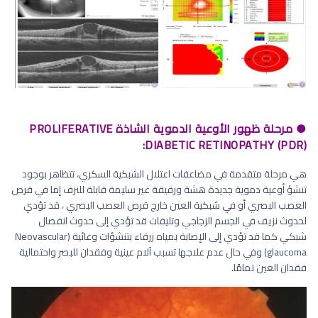
● مرحلة ظهور الأوعية الدموية الشاذة PROLIFERATIVE
DIABETIC RETINOPATHY (PDR):
هي مرحلة متقدمة في مضاعفات اعتلال الشبكية السكري، تتظاهر بوجود
تنشؤ أوعية دموية جديدة هشة ورقيقة غير سليمة قابلة للنزف إما في قرص
العصب البصري أو في شبكية العين خارج قرص العصب البصري ، قد تؤدي
لحدوث نزيف في الجسم الزجاجي وتليفات قد تؤدي إلى حدوث انفصال
شبكي كما قد تؤدي إلى الإصابة بمياه زرقاء بتنشؤات وعائية (Neovascular
glaucoma) وفي حال عدم علاجها تسبب آلام عينية وفقدان للبصر واحتمالية
فقدان العين تمامًا.