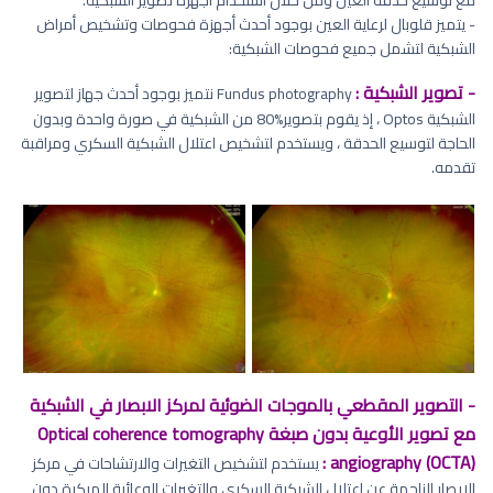
مع توسيع حدقة العين ومن خلال استخدام أجهزة تصوير الشبكية.
- يتميز قلوبال لرعاية العين بوجود أحدث أجهزة فحوصات وتشخيص أمراض
الشبكية لتشمل جميع فحوصات الشبكية:
- تصوير الشبكية :
Fundus photography نتميز بوجود أحدث جهاز لتصوير
الشبكية Optos ، إذ يقوم بتصوير%80 من الشبكية في صورة واحدة وبدون
الحاجة لتوسيع الحدقة ، ويستخدم لتشخيص اعتلال الشبكية السكري ومراقبة
تقدمه.
- التصوير المقطعي بالموجات الضوئية لمركز الابصار في الشبكية
مع تصوير الأوعية بدون صبغة Optical coherence tomography
angiography (OCTA) :
يستخدم لتشخيص التغيرات والارتشاحات في مركز
الإبصار الناجمة عن اعتلال الشبكية السكري والتغيرات الوعائية المبكرة دون