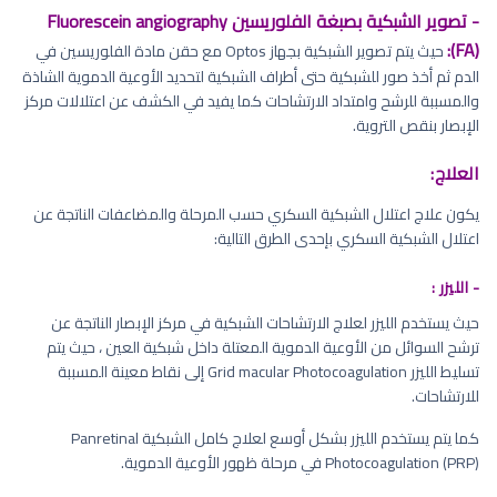
- تصوير الشبكية بصبغة الفلوريسين Fluorescein angiography
(FA):
حيث يتم تصوير الشبكية بجهاز Optos مع حقن مادة الفلوريسين في
الدم ثم أخذ صور للشبكية حتى أطراف الشبكية لتحديد الأوعية الدموية الشاذة
والمسببة للرشح وامتداد الارتشاحات كما يفيد في الكشف عن اعتلالات مركز
الإبصار بنقص التروية.
العلاج:
يكون علاج اعتلال الشبكية السكري حسب المرحلة والمضاعفات الناتجة عن
اعتلال الشبكية السكري بإحدى الطرق التالية:
- الليزر :
حيث يستخدم الليزر لعلاج الارتشاحات الشبكية في مركز الإبصار الناتجة عن
ترشح السوائل من الأوعية الدموية المعتلة داخل شبكية العين ، حيث يتم
تسليط الليزر Grid macular Photocoagulation إلى نقاط معينة المسببة
للارتشاحات.
كما يتم يستخدم الليزر بشكل أوسع لعلاج كامل الشبكية Panretinal
Photocoagulation (PRP) في مرحلة ظهور الأوعية الدموية.