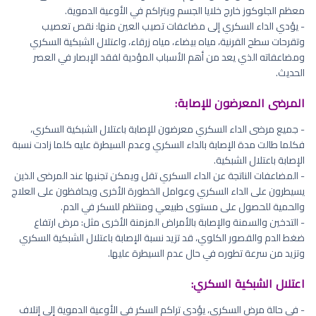
معظم الجلوكوز خارج خلايا الجسم ويتراكم في الأوعية الدموية.
- يؤدي الداء السكري إلى مضاعفات تصيب العين منها: نقص تعصيب
وتقرحات سطح القرنية، مياه بيضاء، مياه زرقاء، واعتلال الشبكية السكري
ومضاعفاته الذي يعد من أهم الأسباب المؤدية لفقد الإبصار في العصر
الحديث.
المرضى المعرضون للإصابة:
- جميع مرضى الداء السكري معرضون للإصابة باعتلال الشبكية السكري،
فكلما طالت مدة الإصابة بالداء السكري وعدم السيطرة عليه كلما زادت نسبة
الإصابة باعتلال الشبكية.
- المضاعفات الناتجة عن الداء السكري تقل ويمكن تجنبها عند المرضى الذين
يسيطرون على الداء السكري وعوامل الخطورة الأخرى ويحافظون على العلاج
والحمية للحصول على مستوى طبيعي ومنتظم للسكر في الدم.
- التدخين والسمنة والإصابة بالأمراض المزمنة الأخرى مثل: مرض ارتفاع
ضغط الدم والقصور الكلوي، قد تزيد نسبة الإصابة باعتلال الشبكية السكري
وتزيد من سرعة تطوره في حال عدم السيطرة عليها.
اعتلال الشبكية السكري:
- في حالة مرض السكري، يؤدي تراكم السكر في الأوعية الدموية إلى إتلاف