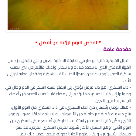
افحص اليوم لرؤية غدٍ أفضل
❝
❞
مقدمة عامة:
- تمثل الشبكية خلايا الإبصار في الطبقة الداخلية للعين والتي تشكل جزء من
الجهاز العصبي الذي لا تتجدد خلاياه ولا تتكاثر، ولذلك فالأمراض التي تصيب
شبكية العين يتوجب علاجها مبكرًا لتجنب تلف الشبكية وفقدان وظيفتها إلى
الأبد.
- داء السكري: هو داء مزمن يؤدي إلى ارتفاع نسبة السكر في الدم وخلل في
وصولها إلى خلايا الجسم، مما يؤدي إلى مضاعفات تصيب العديد من أعضاء
الجسم بما فيها العين.
- هناك نوعان رئيسيان من الداء السكري: في داء السكري من النوع الأول:
ينتج جسمك كمية غير كافية من الأنسولين أو لا ينتجه تمامًا، وهو الهرمون
الذي يمكّن خلايا الجسم من استقلاب الجلوكوز. أما مع مرض السكري من
النوع الثاني: وهو الشكل الأكثر شيوعاً لمرض السكري المرض، قد ينتج
جسمك الأنسولين، ولكن تقاوم الخلايا دخوله، عندما يحدث ذلك، يبقى