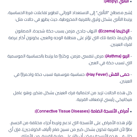
•
التأتبي (Atopy):
يُشير مصطلح "التأتبي" إلى الاستعداد الوراثي لتطوير تفاعلات فرط الحساسية.
يرتبط التأتبي بشكل وثيق بالقرنية المخروطية، حيث يظهر في حالات مثل:
-
الإكزيما (Eczema):
التهاب جلدي مزمن يسبب حكة شديدة. المصابون
بالإكزيما، خاصة تلك التي تؤثر على منطقة الوجه والعين، يكونون أكثر عرضة
لفرك العينين.
-
الربو (Asthma):
مرض تنفسي مزمن، وكثيرًا ما يرتبط بالحساسية الموسمية
التي تسبب حكة في العين.
-
حمى القش (Hay Fever):
حساسية موسمية تسبب حكة واحمرارًا في
العينين.
كل هذه الحالات تزيد من احتمالية فرك العينين بشكل متكرر، وهو عامل
ميكانيكي رئيسي لإضعاف القرنية.
•
أمراض الأنسجة الضامة (Connective Tissue Diseases):
تؤثر هذه الأمراض على الأنسجة التي تدعم وتربط أجزاء مختلفة من الجسم.
نظرًا لأن القرنية تتكون بشكل كبير من نسيج ضام (ألياف الكولاجين)، فإن أي
خلل في هذه الأنسجة يمكن أن يؤثر على صلابة القرنية. من الأمثلة: