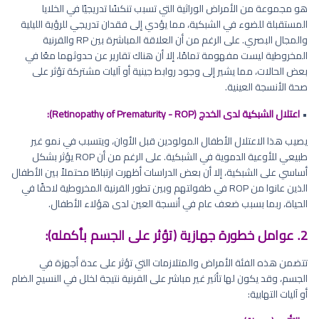
هو مجموعة من الأمراض الوراثية التي تسبب تنكسًا تدريجيًا في الخلايا
المستقبلة للضوء في الشبكية، مما يؤدي إلى فقدان تدريجي للرؤية الليلية
والمجال البصري. على الرغم من أن العلاقة المباشرة بين RP والقرنية
المخروطية ليست مفهومة تمامًا، إلا أن هناك تقارير عن حدوثهما معًا في
بعض الحالات، مما يشير إلى وجود روابط جينية أو آليات مشتركة تؤثر على
صحة الأنسجة العينية.
•
اعتلال الشبكية لدى الخدج (Retinopathy of Prematurity - ROP):
يصيب هذا الاعتلال الأطفال المولودين قبل الأوان، ويتسبب في نمو غير
طبيعي للأوعية الدموية في الشبكية. على الرغم من أن ROP يؤثر بشكل
أساسي على الشبكية، إلا أن بعض الدراسات أظهرت ارتباطًا محتملاً بين الأطفال
الذين عانوا من ROP في طفولتهم وبين تطور القرنية المخروطية لاحقًا في
الحياة، ربما بسبب ضعف عام في أنسجة العين لدى هؤلاء الأطفال.
2. عوامل خطورة جهازية (تؤثر على الجسم بأكمله):
تتضمن هذه الفئة الأمراض والمتلازمات التي تؤثر على عدة أجهزة في
الجسم، وقد يكون لها تأثير غير مباشر على القرنية نتيجة لخلل في النسيج الضام
أو آليات التهابية: