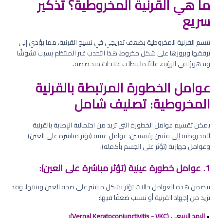
ما هي القرنية المخروطية؟ تذكير
سريع
تتسم القرنية المخروطية بضعف تدريجي في نسيج القرنية، مما يؤدي إلى
ترققها وبروزها على شكل مخروط. هذا التحدب غير المنتظم يسبب تشوشًا
وتدهورًا في الرؤية، غالبًا ما يتطلب علاجات متخصصة.
عوامل الخطورة المرتبطة بالقرنية
المخروطية: تصنيف شامل
يمكن تقسيم عوامل الخطورة التي تزيد من احتمالية الإصابة بالقرنية
المخروطية إلى فئتين رئيسيتين: عوامل عينية (تؤثر مباشرة على العين)
وعوامل جهازية (تؤثر على الجسم بأكمله).
1. عوامل خطورة عينية (تؤثر مباشرة على العين):
تتضمن هذه العوامل حالات تؤثر بشكل مباشر على صحة العين وبنيتها، وقد
تزيد من إجهاد القرنية أو تسبب ضعفًا فيها:
•
الرمد الربيعي (Vernal Keratoconjunctivitis - VKC):