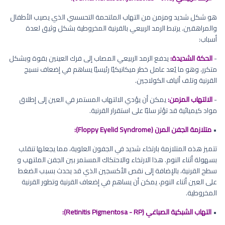
هو شكل شديد ومزمن من التهاب الملتحمة التحسسي الذي يصيب الأطفال
والمراهقين. يرتبط الرمد الربيعي بالقرنية المخروطية بشكل وثيق لعدة
أسباب:
-
الحكة الشديدة:
يدفع الرمد الربيعي المصاب إلى فرك العينين بقوة وبشكل
متكرر، وهو ما يُعد عامل خطر ميكانيكيًا رئيسيًا يساهم في إضعاف نسيج
القرنية وتلف ألياف الكولاجين.
-
الالتهاب المزمن:
يمكن أن يؤدي الالتهاب المستمر في العين إلى إطلاق
مواد كيميائية قد تؤثر سلبًا على استقرار القرنية.
•
متلازمة الجفن المرن (Floppy Eyelid Syndrome):
تتميز هذه المتلازمة بارتخاء شديد في الجفون العلوية، مما يجعلها تنقلب
بسهولة أثناء النوم. هذا الارتخاء والاحتكاك المستمر بين الجفن الملتهب و
سطح القرنية، بالإضافة إلى نقص الأكسجين الذي قد يحدث بسبب الضغط
على العين أثناء النوم، يمكن أن يساهم في إضعاف القرنية وتطور القرنية
المخروطية.
•
التهاب الشبكية الصباغي (Retinitis Pigmentosa - RP):