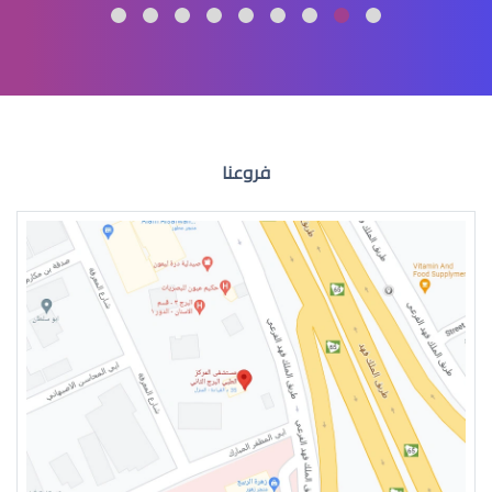
االقرنية المخروطية علاج
فروعنا
القرنية المخروطية اعراض