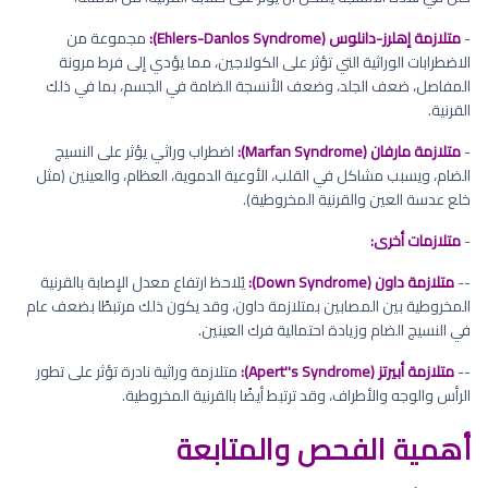
-
متلازمة إهلرز-دانلوس (Ehlers-Danlos Syndrome):
مجموعة من
الاضطرابات الوراثية التي تؤثر على الكولاجين، مما يؤدي إلى فرط مرونة
المفاصل، ضعف الجلد، وضعف الأنسجة الضامة في الجسم، بما في ذلك
القرنية.
-
متلازمة مارفان (Marfan Syndrome):
اضطراب وراثي يؤثر على النسيج
الضام، ويسبب مشاكل في القلب، الأوعية الدموية، العظام، والعينين (مثل
خلع عدسة العين والقرنية المخروطية).
-
متلازمات أخرى:
--
متلازمة داون (Down Syndrome):
يُلاحظ ارتفاع معدل الإصابة بالقرنية
المخروطية بين المصابين بمتلازمة داون، وقد يكون ذلك مرتبطًا بضعف عام
في النسيج الضام وزيادة احتمالية فرك العينين.
--
متلازمة أبيرتز (Apert''s Syndrome):
متلازمة وراثية نادرة تؤثر على تطور
الرأس والوجه والأطراف، وقد ترتبط أيضًا بالقرنية المخروطية.
أهمية الفحص والمتابعة