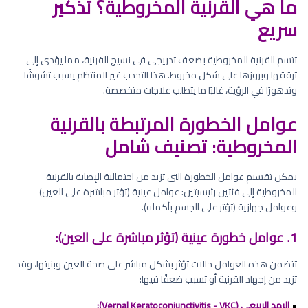
ما هي القرنية المخروطية؟ تذكير
سريع
تتسم القرنية المخروطية بضعف تدريجي في نسيج القرنية، مما يؤدي إلى
ترققها وبروزها على شكل مخروط. هذا التحدب غير المنتظم يسبب تشوشًا
وتدهورًا في الرؤية، غالبًا ما يتطلب علاجات متخصصة.
عوامل الخطورة المرتبطة بالقرنية
المخروطية: تصنيف شامل
يمكن تقسيم عوامل الخطورة التي تزيد من احتمالية الإصابة بالقرنية
المخروطية إلى فئتين رئيسيتين: عوامل عينية (تؤثر مباشرة على العين)
وعوامل جهازية (تؤثر على الجسم بأكمله).
1. عوامل خطورة عينية (تؤثر مباشرة على العين):
تتضمن هذه العوامل حالات تؤثر بشكل مباشر على صحة العين وبنيتها، وقد
تزيد من إجهاد القرنية أو تسبب ضعفًا فيها:
•
الرمد الربيعي (Vernal Keratoconjunctivitis - VKC):