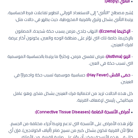
•
التأتبي (Atopy):
يُشير مصطلح "التأتبي" إلى الاستعداد الوراثي لتطوير تفاعلات فرط الحساسية.
يرتبط التأتبي بشكل وثيق بالقرنية المخروطية، حيث يظهر في حالات مثل:
-
الإكزيما (Eczema):
التهاب جلدي مزمن يسبب حكة شديدة. المصابون
بالإكزيما، خاصة تلك التي تؤثر على منطقة الوجه والعين، يكونون أكثر عرضة
لفرك العينين.
-
الربو (Asthma):
مرض تنفسي مزمن، وكثيرًا ما يرتبط بالحساسية الموسمية
التي تسبب حكة في العين.
-
حمى القش (Hay Fever):
حساسية موسمية تسبب حكة واحمرارًا في
العينين.
كل هذه الحالات تزيد من احتمالية فرك العينين بشكل متكرر، وهو عامل
ميكانيكي رئيسي لإضعاف القرنية.
•
أمراض الأنسجة الضامة (Connective Tissue Diseases):
تؤثر هذه الأمراض على الأنسجة التي تدعم وتربط أجزاء مختلفة من الجسم.
نظرًا لأن القرنية تتكون بشكل كبير من نسيج ضام (ألياف الكولاجين)، فإن أي
خلل في هذه الأنسجة يمكن أن يؤثر على صلابة القرنية. من الأمثلة: