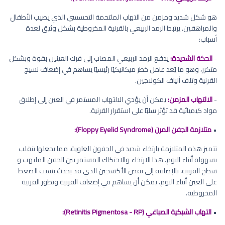
هو شكل شديد ومزمن من التهاب الملتحمة التحسسي الذي يصيب الأطفال
والمراهقين. يرتبط الرمد الربيعي بالقرنية المخروطية بشكل وثيق لعدة
أسباب:
-
الحكة الشديدة:
يدفع الرمد الربيعي المصاب إلى فرك العينين بقوة وبشكل
متكرر، وهو ما يُعد عامل خطر ميكانيكيًا رئيسيًا يساهم في إضعاف نسيج
القرنية وتلف ألياف الكولاجين.
-
الالتهاب المزمن:
يمكن أن يؤدي الالتهاب المستمر في العين إلى إطلاق
مواد كيميائية قد تؤثر سلبًا على استقرار القرنية.
•
متلازمة الجفن المرن (Floppy Eyelid Syndrome):
تتميز هذه المتلازمة بارتخاء شديد في الجفون العلوية، مما يجعلها تنقلب
بسهولة أثناء النوم. هذا الارتخاء والاحتكاك المستمر بين الجفن الملتهب و
سطح القرنية، بالإضافة إلى نقص الأكسجين الذي قد يحدث بسبب الضغط
على العين أثناء النوم، يمكن أن يساهم في إضعاف القرنية وتطور القرنية
المخروطية.
•
التهاب الشبكية الصباغي (Retinitis Pigmentosa - RP):