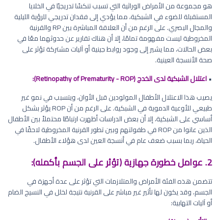
هو مجموعة من الأمراض الوراثية التي تسبب تنكسًا تدريجيًا في الخلايا
المستقبلة للضوء في الشبكية، مما يؤدي إلى فقدان تدريجي للرؤية الليلية
والمجال البصري. على الرغم من أن العلاقة المباشرة بين RP والقرنية
المخروطية ليست مفهومة تمامًا، إلا أن هناك تقارير عن حدوثهما معًا في
بعض الحالات، مما يشير إلى وجود روابط جينية أو آليات مشتركة تؤثر على
صحة الأنسجة العينية.
•
اعتلال الشبكية لدى الخدج (Retinopathy of Prematurity - ROP):
يصيب هذا الاعتلال الأطفال المولودين قبل الأوان، ويتسبب في نمو غير
طبيعي للأوعية الدموية في الشبكية. على الرغم من أن ROP يؤثر بشكل
أساسي على الشبكية، إلا أن بعض الدراسات أظهرت ارتباطًا محتملاً بين الأطفال
الذين عانوا من ROP في طفولتهم وبين تطور القرنية المخروطية لاحقًا في
الحياة، ربما بسبب ضعف عام في أنسجة العين لدى هؤلاء الأطفال.
2. عوامل خطورة جهازية (تؤثر على الجسم بأكمله):
تتضمن هذه الفئة الأمراض والمتلازمات التي تؤثر على عدة أجهزة في
الجسم، وقد يكون لها تأثير غير مباشر على القرنية نتيجة لخلل في النسيج الضام
أو آليات التهابية: