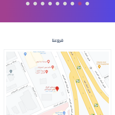
االقرنية المخروطية علاج
فروعنا
القرنية المخروطية اعراض