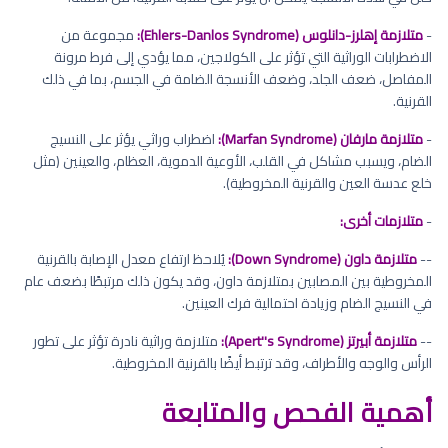
-
متلازمة إهلرز-دانلوس (Ehlers-Danlos Syndrome):
مجموعة من
الاضطرابات الوراثية التي تؤثر على الكولاجين، مما يؤدي إلى فرط مرونة
المفاصل، ضعف الجلد، وضعف الأنسجة الضامة في الجسم، بما في ذلك
القرنية.
-
متلازمة مارفان (Marfan Syndrome):
اضطراب وراثي يؤثر على النسيج
الضام، ويسبب مشاكل في القلب، الأوعية الدموية، العظام، والعينين (مثل
خلع عدسة العين والقرنية المخروطية).
-
متلازمات أخرى:
--
متلازمة داون (Down Syndrome):
يُلاحظ ارتفاع معدل الإصابة بالقرنية
المخروطية بين المصابين بمتلازمة داون، وقد يكون ذلك مرتبطًا بضعف عام
في النسيج الضام وزيادة احتمالية فرك العينين.
--
متلازمة أبيرتز (Apert''s Syndrome):
متلازمة وراثية نادرة تؤثر على تطور
الرأس والوجه والأطراف، وقد ترتبط أيضًا بالقرنية المخروطية.
أهمية الفحص والمتابعة