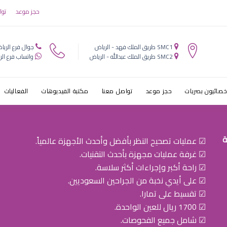
مضيئة في العين
حجز موعد
توا
SMC1 طريق الملك فهد - الرياض
جوال فرع الريا
SMC2 طريق الملك عبدالله - الرياض
واتساب فرع الر
خصائيون بصريات
حجز موعد
تواصل معنا
مكتبة الفيديوهات
الفعاليات
ة
☑ عمليات تصحيح النظر بأفضل وأحدث الأجهزة عالمياً.
☑ غرفة عمليات مجهزة بأحدث التقنيات.
☑ راحة أكبر وإجراءات أكثر سلاسة.
☑ على أيدي نخبة من الجراحين السعوديين.
☑ تقسيط على تمارا.
☑ 1700 ريال للعين الواحدة.
☑ شامل جميع الفحوصات.