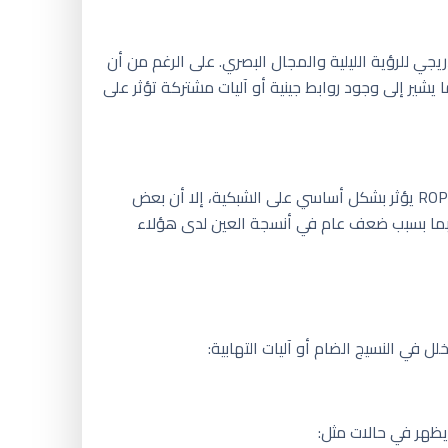
جي للرؤية الليلية والمجال البصري. على الرغم من أن
ات، مما يشير إلى وجود روابط جينية أو آليات مشتركة تؤثر على
يصيب هذا الاعتلال الأطفال المولودين قبل الأوان، ويتسبب في نمو غير طبيعي للأوعية الدموية في الشبكية. على الرغم من أن ROP يؤثر بشكل أساسي على الشبكية، إلا أن بعض
 المخروطية لاحقًا في الحياة، ربما بسبب ضعف عام في أنسجة العين لدى هؤلاء
ل في النسيج الضام أو آليات التهابية:
 يظهر في حالات مثل: