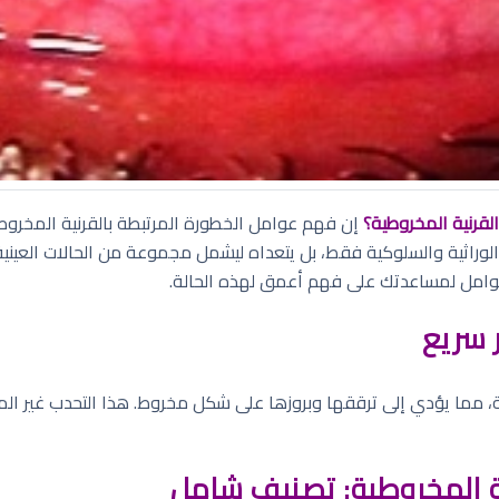
لقرنية المخروطية؟
الوراثية والسلوكية فقط، بل يتعداه ليشمل مجموعة من الحالات العينية 
وامل لمساعدتك على فهم أعمق لهذه الحالة.
 سريع
 مما يؤدي إلى ترققها وبروزها على شكل مخروط. هذا التحدب غير المنتظ
ية المخروطية: تصنيف شامل