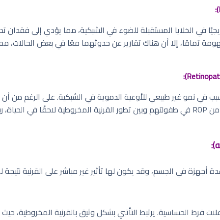
يًا في الخلايا المستقبلة للضوء في الشبكية، مما يؤدي إلى فقدان تدري
المخروطية ليست مفهومة تمامًا، إلا أن هناك تقارير عن حدوثهما معًا في بعض الحال
الدراسات أظهرت ارتباطًا محتملاً بين الأطفال الذين عانوا من ROP في طفولتهم وبين تطور القرنية
 أجهزة في الجسم، وقد يكون لها تأثير غير مباشر على القرنية نتيجة لخل
اعلات فرط الحساسية. يرتبط التأتبي بشكل وثيق بالقرنية المخروطية، حيث