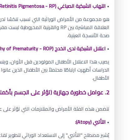
•
التهاب الشبكية الصباغي (Retinitis Pigmentosa - RP):
هو مجموعة من الأمراض الوراثية التي تسبب تنكسًا تدريج
العلاقة المباشرة بين RP والقرنية 
صحة الأنسجة العينية.
•
اعتلال الشبكية لدى الخدج (Retinopathy of Prematurity - ROP):
الأطفال.
2. عوامل خطورة جهازية (تؤثر على الجسم بأكمله):
تتضمن هذه الفئة الأمراض والمتلازمات التي تؤثر على عدة
•
التأتبي (Atopy):
يُشير مصطلح "التأتبي" إلى الاستعداد الوراثي لتطوير تف