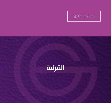
احجز موعد الان
 نقاط مضيئة ف
القرنية
الظلام