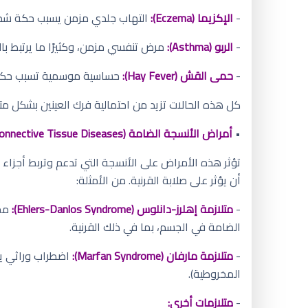
-
الإكزيما (Eczema):
التهاب جلدي مزمن يسبب حكة شديدة.
-
الربو (Asthma):
مرض تنفسي مزمن، وكثيرًا ما يرتبط ب
-
حمى القش (Hay Fever):
حساسية موسمية تسبب حكة وا
كل هذه الحالات تزيد من احتمالية فرك العينين بشكل مت
•
أمراض الأنسجة الضامة (Connective Tissue Diseases):
تؤثر هذه الأمراض على الأنسجة التي تدعم وتربط أجزاء 
أن يؤثر على صلابة القرنية. من الأمثلة:
-
متلازمة إهلرز-دانلوس (Ehlers-Danlos Syndrome):
مجم
الضامة في الجسم، بما في ذلك القرنية.
-
متلازمة مارفان (Marfan Syndrome):
اضطراب وراثي يؤث
المخروطية).
-
متلازمات أخرى: