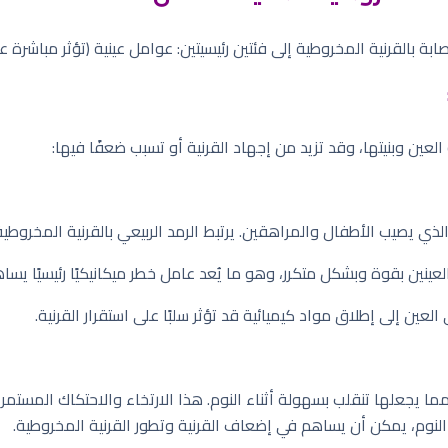
ة بالقرنية المخروطية إلى فئتين رئيسيتين: عوامل عينية (تؤثر مباشرة 
ين وبنيتها، وقد تزيد من إجهاد القرنية أو تسبب ضعفًا فيها:
يصيب الأطفال والمراهقين. يرتبط الرمد الربيعي بالقرنية المخروطي
عينين بقوة وبشكل متكرر، وهو ما يُعد عامل خطر ميكانيكيًا رئيسيًا يس
ين إلى إطلاق مواد كيميائية قد تؤثر سلبًا على استقرار القرنية.
مما يجعلها تنقلب بسهولة أثناء النوم. هذا الارتخاء والاحتكاك المستم
لنوم، يمكن أن يساهم في إضعاف القرنية وتطور القرنية المخروطية.