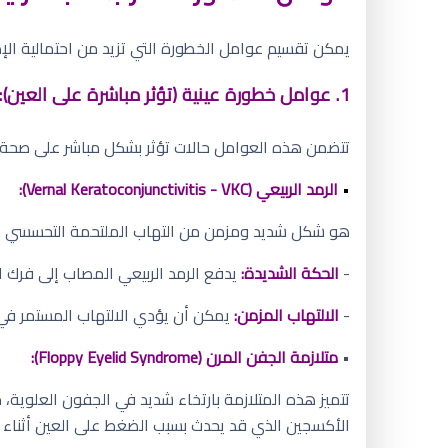
يمكن تقسيم عوامل الخطورة التي تزيد من احتمالية الإصاب
1. عوامل خطورة عينية (تؤثر مباشرة على العين):
تتضمن هذه العوامل حالات تؤثر بشكل مباشر على صحة الع
•
الرمد الربيعي (Vernal Keratoconjunctivitis - VKC):
هو شكل شديد ومزمن من التهاب الملتحمة التحسسي الذي 
-
الحكة الشديدة:
يدفع الرمد الربيعي المصاب إلى فرك ال
-
الالتهاب المزمن:
يمكن أن يؤدي الالتهاب المستمر في الع
•
متلازمة الجفن المرن (Floppy Eyelid Syndrome):
تتميز هذه المتلازمة بارتخاء شديد في الجفون العلوية، 
الأكسجين الذي قد يحدث بسبب الضغط على العين أثناء ا