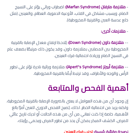
-
متلازمة مارفان (Marfan Syndrome):
اضطراب وراثي يؤثر على النسيج
الضام، ويسبب مشاكل في القلب، الأوعية الدموية، العظام، والعينين (مثل
خلع عدسة العين والقرنية المخروطية).
-
متلازمات أخرى:
--
متلازمة داون (Down Syndrome):
يُلاحظ ارتفاع معدل الإصابة بالقرنية
المخروطية بين المصابين بمتلازمة داون، وقد يكون ذلك مرتبطًا بضعف عام
في النسيج الضام وزيادة احتمالية فرك العينين.
--
متلازمة أبيرتز (Apert''s Syndrome):
متلازمة وراثية نادرة تؤثر على تطور
الرأس والوجه والأطراف، وقد ترتبط أيضًا بالقرنية المخروطية.
أهمية الفحص والمتابعة
إن وجود أي من هذه العوامل لا يعني بالضرورة الإصابة بالقرنية المخروطية،
ولكنه يزيد من احتمالية الخطر. لذلك، يُصبح الفحص الدوري للعين أمرًا بالغ
الأهمية، خاصة إذا كنت تعاني من أي من هذه الحالات أو لديك تاريخ عائلي
للمرض. الكشف المبكر يمكن أن يحد من تطور المرض ويحمي رؤيتك.
نصيحة وقائية رئيسية:
تجنب فرك العينين