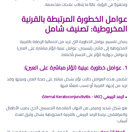
وتدهورًا في الرؤية، غالبًا ما يتطلب علاجات متخصصة.
عوامل الخطورة المرتبطة بالقرنية
المخروطية: تصنيف شامل
يمكن تقسيم عوامل الخطورة التي تزيد من احتمالية الإصابة بالقرنية
المخروطية إلى فئتين رئيسيتين: عوامل عينية (تؤثر مباشرة على العين)
وعوامل جهازية (تؤثر على الجسم بأكمله).
1. عوامل خطورة عينية (تؤثر مباشرة على العين):
تتضمن هذه العوامل حالات تؤثر بشكل مباشر على صحة العين وبنيتها، وقد
تزيد من إجهاد القرنية أو تسبب ضعفًا فيها:
•
الرمد الربيعي (Vernal Keratoconjunctivitis - VKC):
هو شكل شديد ومزمن من التهاب الملتحمة التحسسي الذي يصيب الأطفال
والمراهقين. يرتبط الرمد الربيعي بالقرنية المخروطية بشكل وثيق لعدة
أسباب:
-
الحكة الشديدة:
يدفع الرمد الربيعي المصاب إلى فرك العينين بقوة وبشكل