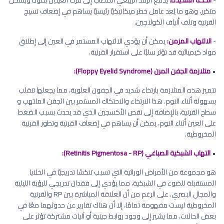
متكرر، وهو ما يُعد عامل خطر ميكانيكيًا رئيسيًا يساهم في إضعاف نسيج
القرنية وتلف ألياف الكولاجين.
-
الالتهاب المزمن:
يمكن أن يؤدي الالتهاب المستمر في العين إلى إطلاق
مواد كيميائية قد تؤثر سلبًا على استقرار القرنية.
•
متلازمة الجفن المرن (Floppy Eyelid Syndrome):
تتميز هذه المتلازمة بارتخاء شديد في الجفون العلوية، مما يجعلها تنقلب
بسهولة أثناء النوم. هذا الارتخاء والاحتكاك المستمر بين الجفن الملتهب و
سطح القرنية، بالإضافة إلى نقص الأكسجين الذي قد يحدث بسبب الضغط
على العين أثناء النوم، يمكن أن يساهم في إضعاف القرنية وتطور القرنية
المخروطية.
•
التهاب الشبكية الصباغي (Retinitis Pigmentosa - RP):
هو مجموعة من الأمراض الوراثية التي تسبب تنكسًا تدريجيًا في الخلايا
المستقبلة للضوء في الشبكية، مما يؤدي إلى فقدان تدريجي للرؤية الليلية
والمجال البصري. على الرغم من أن العلاقة المباشرة بين RP والقرنية
المخروطية ليست مفهومة تمامًا، إلا أن هناك تقارير عن حدوثهما معًا في
بعض الحالات، مما يشير إلى وجود روابط جينية أو آليات مشتركة تؤثر على