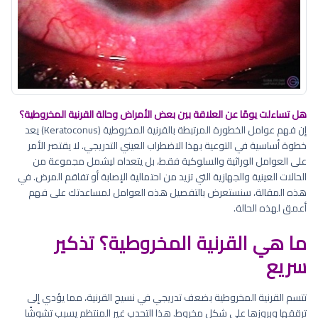
هل تساءلت يومًا عن العلاقة بين بعض الأمراض وحالة القرنية المخروطية؟
إن فهم عوامل الخطورة المرتبطة بالقرنية المخروطية (Keratoconus) يعد
خطوة أساسية في التوعية بهذا الاضطراب العيني التدريجي. لا يقتصر الأمر
على العوامل الوراثية والسلوكية فقط، بل يتعداه ليشمل مجموعة من
الحالات العينية والجهازية التي تزيد من احتمالية الإصابة أو تفاقم المرض. في
هذه المقالة، سنستعرض بالتفصيل هذه العوامل لمساعدتك على فهم
أعمق لهذه الحالة.
ما هي القرنية المخروطية؟ تذكير
سريع
تتسم القرنية المخروطية بضعف تدريجي في نسيج القرنية، مما يؤدي إلى
ترققها وبروزها على شكل مخروط. هذا التحدب غير المنتظم يسبب تشوشًا