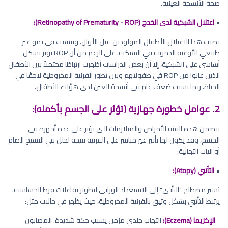
صحة الأنسجة العينية.
•
اعتلال الشبكية لدى الخدج (Retinopathy of Prematurity - ROP):
يصيب هذا الاعتلال الأطفال المولودين قبل الأوان، ويتسبب في نمو غير
طبيعي للأوعية الدموية في الشبكية. على الرغم من أن ROP يؤثر بشكل
أساسي على الشبكية، إلا أن بعض الدراسات أظهرت ارتباطًا محتملاً بين الأطفال
الذين عانوا من ROP في طفولتهم وبين تطور القرنية المخروطية لاحقًا في
الحياة، ربما بسبب ضعف عام في أنسجة العين لدى هؤلاء الأطفال.
2. عوامل خطورة جهازية (تؤثر على الجسم بأكمله):
تتضمن هذه الفئة الأمراض والمتلازمات التي تؤثر على عدة أجهزة في
الجسم، وقد يكون لها تأثير غير مباشر على القرنية نتيجة لخلل في النسيج الضام
أو آليات التهابية:
•
التأتبي (Atopy):
يُشير مصطلح "التأتبي" إلى الاستعداد الوراثي لتطوير تفاعلات فرط الحساسية.
يرتبط التأتبي بشكل وثيق بالقرنية المخروطية، حيث يظهر في حالات مثل:
-
الإكزيما (Eczema):
التهاب جلدي مزمن يسبب حكة شديدة. المصابون