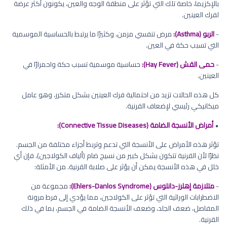
بالإكزيما، خاصة تلك التي تؤثر على منطقة الوجه والعين، يكونون أكثر عرضة
لفرك العينين.
-
الربو (Asthma):
مرض تنفسي مزمن، وكثيرًا ما يرتبط بالحساسية الموسمية
التي تسبب حكة في العين.
-
حمى القش (Hay Fever):
حساسية موسمية تسبب حكة واحمرارًا في
العينين.
كل هذه الحالات تزيد من احتمالية فرك العينين بشكل متكرر، وهو عامل
ميكانيكي رئيسي لإضعاف القرنية.
•
أمراض الأنسجة الضامة (Connective Tissue Diseases):
تؤثر هذه الأمراض على الأنسجة التي تدعم وتربط أجزاء مختلفة من الجسم.
نظرًا لأن القرنية تتكون بشكل كبير من نسيج ضام (ألياف الكولاجين)، فإن أي
خلل في هذه الأنسجة يمكن أن يؤثر على صلابة القرنية. من الأمثلة:
-
متلازمة إهلرز-دانلوس (Ehlers-Danlos Syndrome):
مجموعة من
الاضطرابات الوراثية التي تؤثر على الكولاجين، مما يؤدي إلى فرط مرونة
المفاصل، ضعف الجلد، وضعف الأنسجة الضامة في الجسم، بما في ذلك
القرنية.