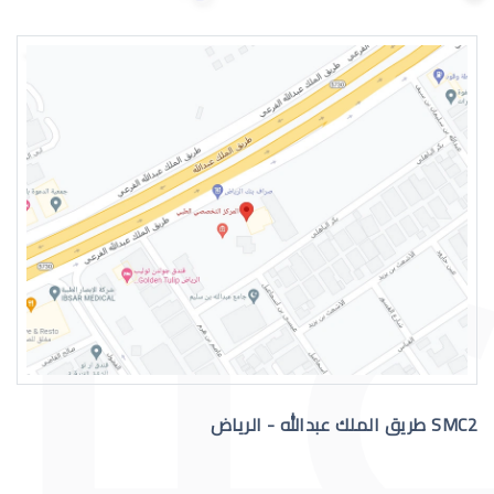
القرنية المخروطية وراثة
القرنية المخروطية والصداع
SMC2 طريق الملك عبدالله - الرياض
االقرنية الصناعية الدائمة