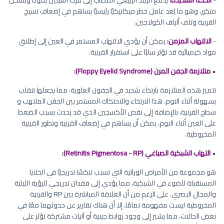
متكرر، وهو ما يُعد عامل خطر ميكانيكيًا رئيسيًا يساهم في إضعاف نسيج
القرنية وتلف ألياف الكولاجين.
-
الالتهاب المزمن:
يمكن أن يؤدي الالتهاب المستمر في العين إلى إطلاق
مواد كيميائية قد تؤثر سلبًا على استقرار القرنية.
•
متلازمة الجفن المرن (Floppy Eyelid Syndrome):
تتميز هذه المتلازمة بارتخاء شديد في الجفون العلوية، مما يجعلها تنقلب
بسهولة أثناء النوم. هذا الارتخاء والاحتكاك المستمر بين الجفن الملتهب و
سطح القرنية، بالإضافة إلى نقص الأكسجين الذي قد يحدث بسبب الضغط
على العين أثناء النوم، يمكن أن يساهم في إضعاف القرنية وتطور القرنية
المخروطية.
•
التهاب الشبكية الصباغي (Retinitis Pigmentosa - RP):
هو مجموعة من الأمراض الوراثية التي تسبب تنكسًا تدريجيًا في الخلايا
المستقبلة للضوء في الشبكية، مما يؤدي إلى فقدان تدريجي للرؤية الليلية
والمجال البصري. على الرغم من أن العلاقة المباشرة بين RP والقرنية
المخروطية ليست مفهومة تمامًا، إلا أن هناك تقارير عن حدوثهما معًا في
بعض الحالات، مما يشير إلى وجود روابط جينية أو آليات مشتركة تؤثر على