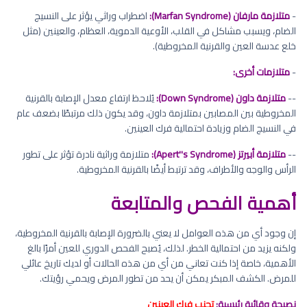
-
متلازمة مارفان (Marfan Syndrome):
اضطراب وراثي يؤثر على النسيج
الضام، ويسبب مشاكل في القلب، الأوعية الدموية، العظام، والعينين (مثل
خلع عدسة العين والقرنية المخروطية).
-
متلازمات أخرى:
--
متلازمة داون (Down Syndrome):
يُلاحظ ارتفاع معدل الإصابة بالقرنية
المخروطية بين المصابين بمتلازمة داون، وقد يكون ذلك مرتبطًا بضعف عام
في النسيج الضام وزيادة احتمالية فرك العينين.
--
متلازمة أبيرتز (Apert''s Syndrome):
متلازمة وراثية نادرة تؤثر على تطور
الرأس والوجه والأطراف، وقد ترتبط أيضًا بالقرنية المخروطية.
أهمية الفحص والمتابعة
إن وجود أي من هذه العوامل لا يعني بالضرورة الإصابة بالقرنية المخروطية،
ولكنه يزيد من احتمالية الخطر. لذلك، يُصبح الفحص الدوري للعين أمرًا بالغ
الأهمية، خاصة إذا كنت تعاني من أي من هذه الحالات أو لديك تاريخ عائلي
للمرض. الكشف المبكر يمكن أن يحد من تطور المرض ويحمي رؤيتك.
نصيحة وقائية رئيسية:
تجنب فرك العينين