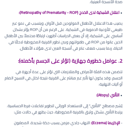
صحة الأنسجة العينية.
•
اعتلال الشبكية لدى الخدج (Retinopathy of Prematurity - ROP):
يصيب هذا الاعتلال الأطفال المولودين قبل الأوان، ويتسبب في نمو غير
طبيعي للأوعية الدموية في الشبكية. على الرغم من أن ROP يؤثر بشكل
أساسي على الشبكية، إلا أن بعض الدراسات أظهرت ارتباطًا محتملاً بين الأطفال
الذين عانوا من ROP في طفولتهم وبين تطور القرنية المخروطية لاحقًا في
الحياة، ربما بسبب ضعف عام في أنسجة العين لدى هؤلاء الأطفال.
2. عوامل خطورة جهازية (تؤثر على الجسم بأكمله):
تتضمن هذه الفئة الأمراض والمتلازمات التي تؤثر على عدة أجهزة في
الجسم، وقد يكون لها تأثير غير مباشر على القرنية نتيجة لخلل في النسيج الضام
أو آليات التهابية:
•
التأتبي (Atopy):
يُشير مصطلح "التأتبي" إلى الاستعداد الوراثي لتطوير تفاعلات فرط الحساسية.
يرتبط التأتبي بشكل وثيق بالقرنية المخروطية، حيث يظهر في حالات مثل:
-
الإكزيما (Eczema):
التهاب جلدي مزمن يسبب حكة شديدة. المصابون