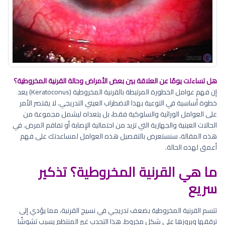
هل تساءلت يومًا عن العلاقة بين بعض الأمراض وحالة القرنية المخروطية؟
إن فهم عوامل الخطورة المرتبطة بالقرنية المخروطية (Keratoconus) يعد
خطوة أساسية في التوعية بهذا الاضطراب العيني التدريجي. لا يقتصر الأمر
على العوامل الوراثية والسلوكية فقط، بل يتعداه ليشمل مجموعة من
الحالات العينية والجهازية التي تزيد من احتمالية الإصابة أو تفاقم المرض. في
هذه المقالة، سنستعرض بالتفصيل هذه العوامل لمساعدتك على فهم
أعمق لهذه الحالة.
ما هي القرنية المخروطية؟ تذكير
سريع
تتسم القرنية المخروطية بضعف تدريجي في نسيج القرنية، مما يؤدي إلى
ترققها وبروزها على شكل مخروط. هذا التحدب غير المنتظم يسبب تشوشًا