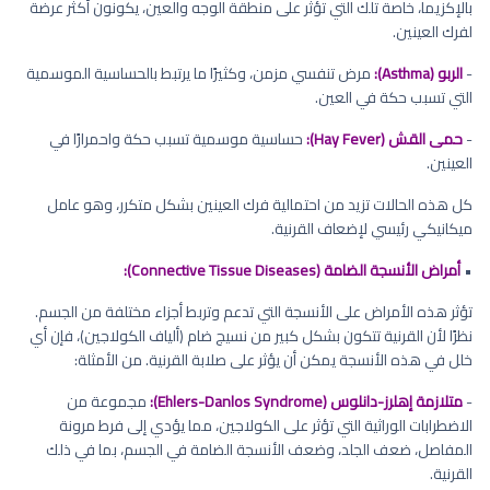
بالإكزيما، خاصة تلك التي تؤثر على منطقة الوجه والعين، يكونون أكثر عرضة
لفرك العينين.
-
الربو (Asthma):
مرض تنفسي مزمن، وكثيرًا ما يرتبط بالحساسية الموسمية
التي تسبب حكة في العين.
-
حمى القش (Hay Fever):
حساسية موسمية تسبب حكة واحمرارًا في
العينين.
كل هذه الحالات تزيد من احتمالية فرك العينين بشكل متكرر، وهو عامل
ميكانيكي رئيسي لإضعاف القرنية.
•
أمراض الأنسجة الضامة (Connective Tissue Diseases):
تؤثر هذه الأمراض على الأنسجة التي تدعم وتربط أجزاء مختلفة من الجسم.
نظرًا لأن القرنية تتكون بشكل كبير من نسيج ضام (ألياف الكولاجين)، فإن أي
خلل في هذه الأنسجة يمكن أن يؤثر على صلابة القرنية. من الأمثلة:
-
متلازمة إهلرز-دانلوس (Ehlers-Danlos Syndrome):
مجموعة من
الاضطرابات الوراثية التي تؤثر على الكولاجين، مما يؤدي إلى فرط مرونة
المفاصل، ضعف الجلد، وضعف الأنسجة الضامة في الجسم، بما في ذلك
القرنية.