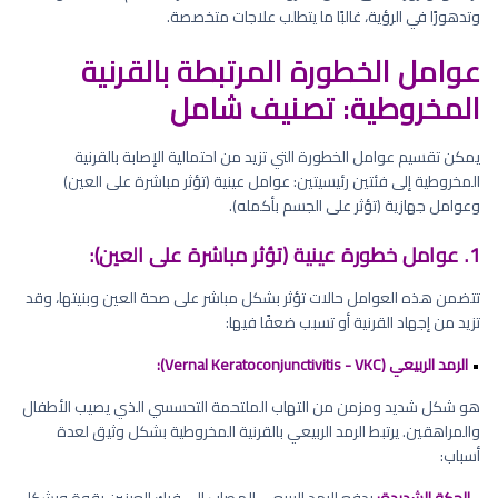
وتدهورًا في الرؤية، غالبًا ما يتطلب علاجات متخصصة.
عوامل الخطورة المرتبطة بالقرنية
المخروطية: تصنيف شامل
يمكن تقسيم عوامل الخطورة التي تزيد من احتمالية الإصابة بالقرنية
المخروطية إلى فئتين رئيسيتين: عوامل عينية (تؤثر مباشرة على العين)
وعوامل جهازية (تؤثر على الجسم بأكمله).
1. عوامل خطورة عينية (تؤثر مباشرة على العين):
تتضمن هذه العوامل حالات تؤثر بشكل مباشر على صحة العين وبنيتها، وقد
تزيد من إجهاد القرنية أو تسبب ضعفًا فيها:
•
الرمد الربيعي (Vernal Keratoconjunctivitis - VKC):
هو شكل شديد ومزمن من التهاب الملتحمة التحسسي الذي يصيب الأطفال
والمراهقين. يرتبط الرمد الربيعي بالقرنية المخروطية بشكل وثيق لعدة
أسباب:
-
الحكة الشديدة:
يدفع الرمد الربيعي المصاب إلى فرك العينين بقوة وبشكل