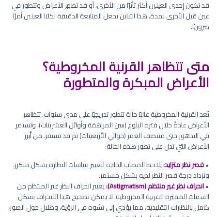
قد تكون إحدى العينين أكثر تأثرًا من الأخرى، أو قد تظهر الأعراض وتتطور في
عين قبل الأخرى بمدة. هذا التباين يجعل المتابعة الدقيقة لكلتا العينين أمرًا
ضروريًا.
متى تتظاهر القرنية المخروطية؟
الأعراض المبكرة والمتطورة
تُعد القرنية المخروطية غالبًا حالة تتطور تدريجيًا على مدى سنوات. تتظاهر
الأعراض عادةً خلال فترة البلوغ (سن المراهقة وأوائل العشرينات)، وتستمر
في التدهور حتى منتصف العمر (حوالي الأربعينات) ثم قد تستقر. من أبرز
الأعراض التي تدل على تطور هذه الحالة:
•
قصر نظر متزايد:
يلاحظ المصاب الحاجة لتغيير قياسات النظارة بشكل متكرر،
وتزداد درجة قصر النظر لديه بشكل مستمر.
•
انحراف نظر غير منتظم (Astigmatism):
يعتبر انحراف النظر غير المنتظم من
السمات المميزة للقرنية المخروطية. لا يمكن تصحيح هذا الانحراف بشكل
كامل بالنظارات التقليدية، مما يؤدي إلى تشوه في الرؤية، وظلال حول الصور،