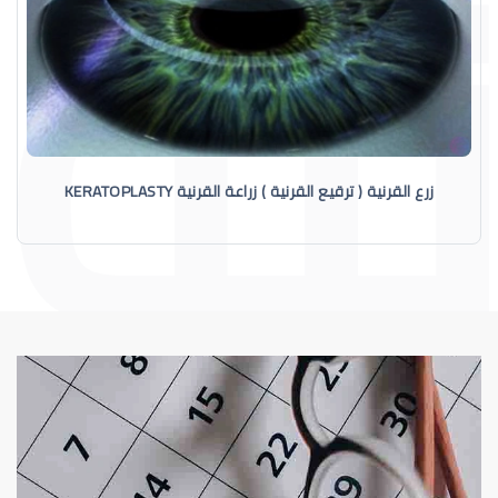
زرع القرنية ( ترقيع القرنية ) زراعة القرنية KERATOPLASTY
القرنية
القرنية المخروطية (Keratoconus) فهم هذا 