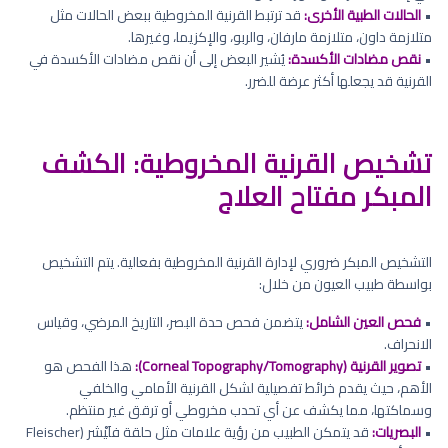
•
الحالات الطبية الأخرى:
قد ترتبط القرنية المخروطية ببعض الحالات مثل
متلازمة داون، متلازمة مارفان، والربو، والإكزيما، وغيرها.
•
نقص مضادات الأكسدة:
يُشير البعض إلى أن نقص مضادات الأكسدة في
القرنية قد يجعلها أكثر عرضة للضرر.
تشخيص القرنية المخروطية: الكشف
المبكر مفتاح العلاج
التشخيص المبكر ضروري لإدارة القرنية المخروطية بفعالية. يتم التشخيص
بواسطة طبيب العيون من خلال:
•
فحص العين الشامل:
يتضمن فحص حدة البصر، التاريخ المرضي، وقياس
الانحراف.
•
تصوير القرنية (Corneal Topography/Tomography):
هذا الفحص هو
الأهم، حيث يقدم خرائط تفصيلية لشكل القرنية الأمامي والخلفي
وسماكتها، مما يكشف عن أي تحدب مخروطي أو ترقق غير منتظم.
•
البصريات:
قد يتمكن الطبيب من رؤية علامات مثل حلقة فلَيْشر (Fleischer