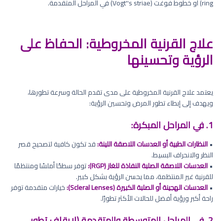
ring) أو خطوط فوغت (Vogt''s striae) في المراحل المتقدمة.
علاج القرنية المخروطية: الحفاظ على
الرؤية وتحسينها
يعتمد علاج القرنية المخروطية على مدى تقدم الحالة وسرعة تطورها،
ويهدف إلى إبطاء تطور المرض وتحسين الرؤية:
1. في المراحل المبكرة:
•
النظارات الطبية أو العدسات اللاصقة اللينة:
قد تكون كافية لتصحيح قصر
النظر والانحراف البسيط.
•
العدسات اللاصقة الصلبة النفاذة للغاز (RGP):
توفر سطحًا أملسًا ومنتظمًا
للقرنية غير المنتظمة، مما يحسن الرؤية بشكل كبير.
•
العدسات الهجينة أو الصلبة الكبيرة (Scleral Lenses):
خيارات متقدمة توفر
راحة أكبر ورؤية أفضل للحالات الأكثر تطورًا.
2. في المراحل المتوسطة والمتقدمة (لإيقاف تطور