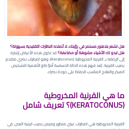
هل تشعر بتدهور مستمر في رؤيتك، لا تُصلحه النظارات التقليدية بسهولة؟
هل تبدو لك الأشياء مشوهة أو مضاعفة؟
قد تكون هذه الأعراض إشارة
إلى الإصابة بـ القرنية المخروطية (Keratoconus)، وهو اضطراب بصري متقدم
يصيب القرنية. يُعد فهم هذه الحالة الحساسة أمرًا بالغ الأهمية للتشخيص
المبكر والعلاج المناسب للحفاظ على جودة بصرك.
ما هي القرنية المخروطية
(KERATOCONUS)؟ تعريف شامل
القرنية المخروطية هي اضطراب عيني متطور ومزمن يصيب قرنية العين. في