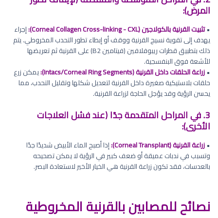
المرض):
•
تثبيت القرنية بالكولاجين (Corneal Collagen Cross-linking - CXL):
إجراء
يهدف إلى تقوية نسيج القرنية ووقف أو إبطاء تطور التحدب المخروطي. يتم
ذلك بتطبيق قطرات ريبوفلافين (فيتامين B2) على القرنية ثم تعريضها
للأشعة فوق البنفسجية.
•
زراعة الحلقات داخل القرنية (Intacs/Corneal Ring Segments):
يمكن زرع
حلقات بلاستيكية صغيرة داخل القرنية لتعديل شكلها وتقليل التحدب، مما
يحسن الرؤية وقد يؤجل الحاجة لزراعة القرنية.
3. في المراحل المتقدمة جدًا (عند فشل العلاجات
الأخرى):
•
زراعة القرنية (Corneal Transplant):
إذا أصبح الماء الأبيض شديدًا جدًا
وتسبب في ندبات عميقة أو ضعف كبير في الرؤية لا يمكن تصحيحه
بالعدسات، فقد تكون زراعة القرنية هي الخيار الأخير لاستعادة البصر.
نصائح للمصابين بالقرنية المخروطية