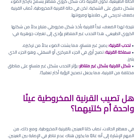
الحالة الطبيعية، تكون القرنية ذات شكل كروي منتظم يسمح بتركيز الضوء
بشكل دقيق على الشبكية. لكن في حالة القرنية المخروطية، تُصاب القرنية
بضعف تدريجي في صلابتها ومرونتها.
نتيجة لهذا الضعف، تبدأ القرنية بأخذ شكل مخروطي متبارز بدلاً من شكلها
الكروي الطبيعي. هذا التحدب غير المنتظم يؤدي إلى تغيرات جوهرية في:
•
تحدب القرنية:
يصبح غير متساوٍ، مما يشتت الضوء بدلاً من تركيزه.
•
سماكة القرنية:
تصبح أرق في الجزء المركزي أو السفلي، وهو الجزء الذي
يتبرز.
•
شكل القرنية بشكل غير متناظر:
يؤثر التحدب بشكل غير متساوٍ على مناطق
مختلفة من القرنية، مما يجعل تصحيح الرؤية أكثر تعقيدًا.
هل تصيب القرنية المخروطية عينًا
واحدة أم كلتيهما؟
في معظم الحالات، تصاب كلتا العينين بالقرنية المخروطية. ومع ذلك، من
المهم الإشارة إلى أنه غالبًا ما يكون هناك عدم تناظر في الإصابة بين العينين.