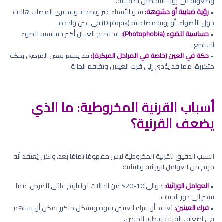
وصعوبة في رؤية التفاصيل الدقيقة.
•
رؤية ضبابية أو مشوهة:
تبدو الأشياء غير واضحة، وقد يرى المصاب هالات
حول الأضواء، أو رؤية مضاعفة (Diplopia) في عين واحدة.
•
حساسية للضوء (Photophobia):
قد تصبح العينان أكثر حساسية للضوء
الساطع.
•
حكة في العين (خاصة في المراحل المبكرة):
قد يشعر بعض المرضى بحكة
متكررة، مما قد يؤدي إلى فرك العينين وتفاقم الحالة.
أسباب القرنية المخروطية: ما الذي
يضعف القرنية؟
السبب الدقيق للقرنية المخروطية ليس مفهومًا تمامًا بعد، ولكن يُعتقد أنه
مزيج من العوامل الوراثية والبيئية:
•
العوامل الوراثية:
حوالي 10-20% من الحالات لها تاريخ عائلي للمرض، مما
يشير إلى دور الجينات.
•
فرك العينين:
يُعتقد أن فرك العينين بقوة وبشكل متكرر يمكن أن يساهم
في إضعاف القرنية وتطور المرض.