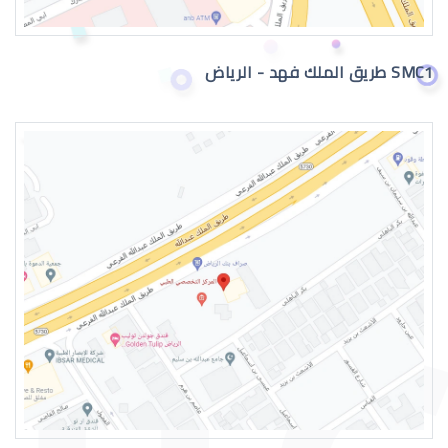
SMC1 طريق الملك فهد - الرياض
القرنية المخروطية وراثة
القرنية المخروطية والصداع