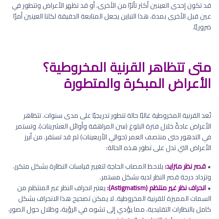
قد تكون إحدى العينين أكثر تأثرًا من الأخرى، أو قد تظهر الأعراض وتتطور في
عين قبل الأخرى بمدة. هذا التباين يجعل المتابعة الدقيقة لكلتا العينين أمرًا
ضروريًا.
متى تتظاهر القرنية المخروطية؟
الأعراض المبكرة والمتطورة
تُعد القرنية المخروطية غالبًا حالة تتطور تدريجيًا على مدى سنوات. تتظاهر
الأعراض عادةً خلال فترة البلوغ (سن المراهقة وأوائل العشرينات)، وتستمر
في التدهور حتى منتصف العمر (حوالي الأربعينات) ثم قد تستقر. من أبرز
الأعراض التي تدل على تطور هذه الحالة:
•
قصر نظر متزايد:
يلاحظ المصاب الحاجة لتغيير قياسات النظارة بشكل متكرر،
وتزداد درجة قصر النظر لديه بشكل مستمر.
•
انحراف نظر غير منتظم (Astigmatism):
يعتبر انحراف النظر غير المنتظم من
السمات المميزة للقرنية المخروطية. لا يمكن تصحيح هذا الانحراف بشكل
كامل بالنظارات التقليدية، مما يؤدي إلى تشوه في الرؤية، وظلال حول الصور،