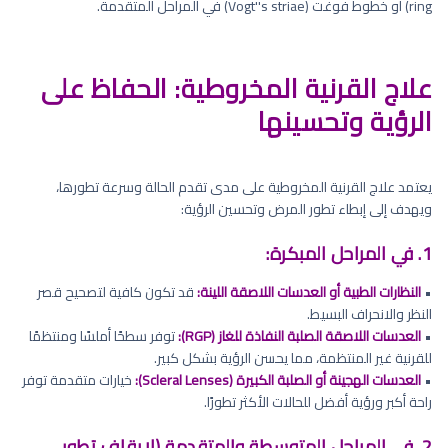
ring) أو خطوط فوغت (Vogt''s striae) في المراحل المتقدمة.
علاج القرنية المخروطية: الحفاظ على
الرؤية وتحسينها
يعتمد علاج القرنية المخروطية على مدى تقدم الحالة وسرعة تطورها،
ويهدف إلى إبطاء تطور المرض وتحسين الرؤية:
1. في المراحل المبكرة:
•
النظارات الطبية أو العدسات اللاصقة اللينة:
قد تكون كافية لتصحيح قصر
النظر والانحراف البسيط.
•
العدسات اللاصقة الصلبة النفاذة للغاز (RGP):
توفر سطحًا أملسًا ومنتظمًا
للقرنية غير المنتظمة، مما يحسن الرؤية بشكل كبير.
•
العدسات الهجينة أو الصلبة الكبيرة (Scleral Lenses):
خيارات متقدمة توفر
راحة أكبر ورؤية أفضل للحالات الأكثر تطورًا.
2. في المراحل المتوسطة والمتقدمة (لإيقاف تطور