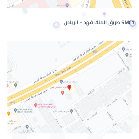
SMC1 طريق الملك فهد - الرياض
القرنية المخروطية وراثة
القرنية المخروطية والصداع