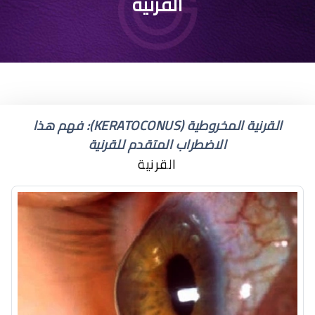
كيفية علاج القرنية
القرنية
المخروطية
القرنية المخروطية (KERATOCONUS): فهم هذا
الاضطراب المتقدم للقرنية
القرنية