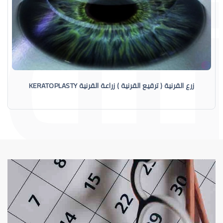
زرع القرنية ( ترقيع القرنية ) زراعة القرنية KERATOPLASTY
القرنية
القرنية المخروطية (Keratoconus) فهم هذا 