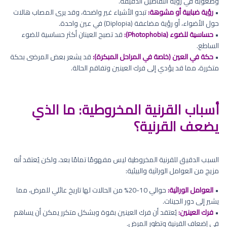
وصعوبة في رؤية التفاصيل الدقيقة.
•
رؤية ضبابية أو مشوهة:
تبدو الأشياء غير واضحة، وقد يرى المصاب هالات
حول الأضواء، أو رؤية مضاعفة (Diplopia) في عين واحدة.
•
حساسية للضوء (Photophobia):
قد تصبح العينان أكثر حساسية للضوء
الساطع.
•
حكة في العين (خاصة في المراحل المبكرة):
قد يشعر بعض المرضى بحكة
متكررة، مما قد يؤدي إلى فرك العينين وتفاقم الحالة.
أسباب القرنية المخروطية: ما الذي
يضعف القرنية؟
السبب الدقيق للقرنية المخروطية ليس مفهومًا تمامًا بعد، ولكن يُعتقد أنه
مزيج من العوامل الوراثية والبيئية:
•
العوامل الوراثية:
حوالي 10-20% من الحالات لها تاريخ عائلي للمرض، مما
يشير إلى دور الجينات.
•
فرك العينين:
يُعتقد أن فرك العينين بقوة وبشكل متكرر يمكن أن يساهم
في إضعاف القرنية وتطور المرض.