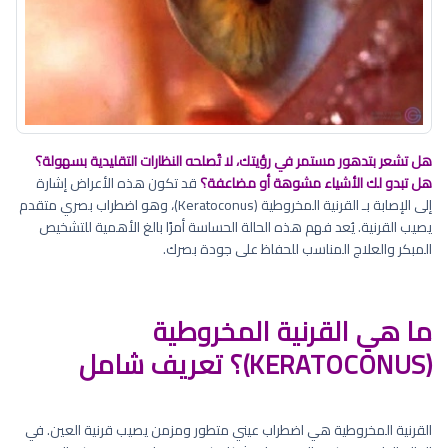
هل تشعر بتدهور مستمر في رؤيتك، لا تُصلحه النظارات التقليدية بسهولة؟
هل تبدو لك الأشياء مشوهة أو مضاعفة؟
قد تكون هذه الأعراض إشارة
إلى الإصابة بـ القرنية المخروطية (Keratoconus)، وهو اضطراب بصري متقدم
يصيب القرنية. يُعد فهم هذه الحالة الحساسة أمرًا بالغ الأهمية للتشخيص
المبكر والعلاج المناسب للحفاظ على جودة بصرك.
ما هي القرنية المخروطية
(KERATOCONUS)؟ تعريف شامل
القرنية المخروطية هي اضطراب عيني متطور ومزمن يصيب قرنية العين. في