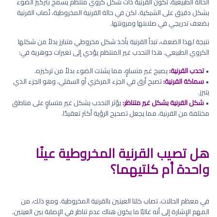
الحالة الطبيعية، تكون القرنية ذات شكل كروي منتظم يسمح بتركيز الضوء
بشكل دقيق على الشبكية. لكن في حالة القرنية المخروطية، تُصاب القرنية
بضعف تدريجي في صلابتها ومرونتها.
نتيجة لهذا الضعف، تبدأ القرنية بأخذ شكل مخروطي متبارز بدلاً من شكلها
الكروي الطبيعي. هذا التحدب غير المنتظم يؤدي إلى تغيرات جوهرية في:
•
تحدب القرنية:
يصبح غير متساوٍ، مما يشتت الضوء بدلاً من تركيزه.
•
سماكة القرنية:
تصبح أرق في الجزء المركزي أو السفلي، وهو الجزء الذي
يتبرز.
•
شكل القرنية بشكل غير متناظر:
يؤثر التحدب بشكل غير متساوٍ على مناطق
مختلفة من القرنية، مما يجعل تصحيح الرؤية أكثر تعقيدًا.
هل تصيب القرنية المخروطية عينًا
واحدة أم كلتيهما؟
في معظم الحالات، تصاب كلتا العينين بالقرنية المخروطية. ومع ذلك، من
المهم الإشارة إلى أنه غالبًا ما يكون هناك عدم تناظر في الإصابة بين العينين.