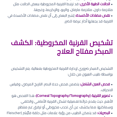
•
الحالات الطبية الأخرى:
قد ترتبط القرنية المخروطية ببعض الحالات مثل
متلازمة داون، متلازمة مارفان، والربو، والإكزيما، وغيرها.
•
نقص مضادات الأكسدة:
يُشير البعض إلى أن نقص مضادات الأكسدة في
القرنية قد يجعلها أكثر عرضة للضرر.
تشخيص القرنية المخروطية: الكشف
المبكر مفتاح العلاج
التشخيص المبكر ضروري لإدارة القرنية المخروطية بفعالية. يتم التشخيص
بواسطة طبيب العيون من خلال:
•
فحص العين الشامل:
يتضمن فحص حدة البصر، التاريخ المرضي، وقياس
الانحراف.
•
تصوير القرنية (Corneal Topography/Tomography):
هذا الفحص هو
الأهم، حيث يقدم خرائط تفصيلية لشكل القرنية الأمامي والخلفي
وسماكتها، مما يكشف عن أي تحدب مخروطي أو ترقق غير منتظم.
•
البصريات:
قد يتمكن الطبيب من رؤية علامات مثل حلقة فلَيْشر (Fleischer