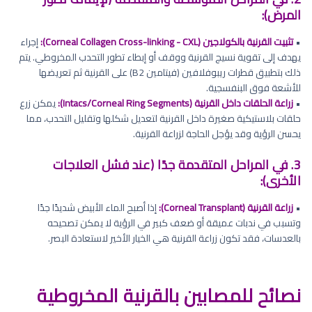
المرض):
•
تثبيت القرنية بالكولاجين (Corneal Collagen Cross-linking - CXL):
إجراء
يهدف إلى تقوية نسيج القرنية ووقف أو إبطاء تطور التحدب المخروطي. يتم
ذلك بتطبيق قطرات ريبوفلافين (فيتامين B2) على القرنية ثم تعريضها
للأشعة فوق البنفسجية.
•
زراعة الحلقات داخل القرنية (Intacs/Corneal Ring Segments):
يمكن زرع
حلقات بلاستيكية صغيرة داخل القرنية لتعديل شكلها وتقليل التحدب، مما
يحسن الرؤية وقد يؤجل الحاجة لزراعة القرنية.
3. في المراحل المتقدمة جدًا (عند فشل العلاجات
الأخرى):
•
زراعة القرنية (Corneal Transplant):
إذا أصبح الماء الأبيض شديدًا جدًا
وتسبب في ندبات عميقة أو ضعف كبير في الرؤية لا يمكن تصحيحه
بالعدسات، فقد تكون زراعة القرنية هي الخيار الأخير لاستعادة البصر.
نصائح للمصابين بالقرنية المخروطية