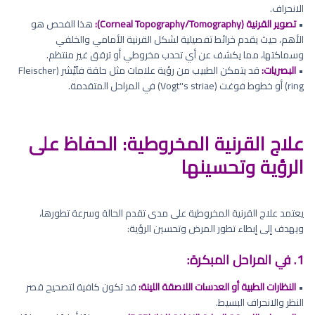
الانحراف.
•
تصوير القرنية (Corneal Topography/Tomography):
هذا الفحص هو
الأهم، حيث يقدم خرائط تفصيلية لشكل القرنية الأمامي والخلفي
وسماكتها، مما يكشف عن أي تحدب مخروطي أو ترقق غير منتظم.
•
البصريات:
قد يتمكن الطبيب من رؤية علامات مثل حلقة فلَيْشر (Fleischer
ring) أو خطوط فوغت (Vogt''s striae) في المراحل المتقدمة.
علاج القرنية المخروطية: الحفاظ على
الرؤية وتحسينها
يعتمد علاج القرنية المخروطية على مدى تقدم الحالة وسرعة تطورها،
ويهدف إلى إبطاء تطور المرض وتحسين الرؤية:
1. في المراحل المبكرة:
•
النظارات الطبية أو العدسات اللاصقة اللينة:
قد تكون كافية لتصحيح قصر
النظر والانحراف البسيط.