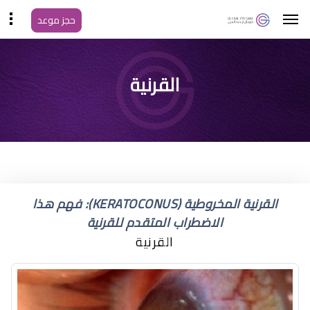
حجز موعد
عملية تثبيت القرنية
القرنية
المخروطية
القرنية المخروطية (KERATOCONUS): فهم هذا
الاضطراب المتقدم للقرنية
القرنية