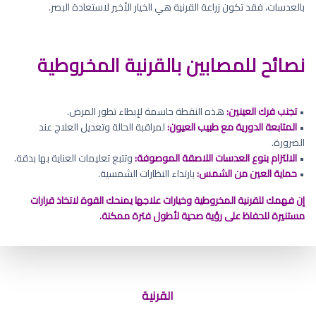
بالعدسات، فقد تكون زراعة القرنية هي الخيار الأخير لاستعادة البصر.
نصائح للمصابين بالقرنية المخروطية
•
تجنب فرك العينين:
هذه النقطة حاسمة لإبطاء تطور المرض.
•
المتابعة الدورية مع طبيب العيون:
لمراقبة الحالة وتعديل العلاج عند
الضرورة.
•
الالتزام بنوع العدسات اللاصقة الموصوفة:
وتتبع تعليمات العناية بها بدقة.
•
حماية العين من الشمس:
بارتداء النظارات الشمسية.
إن فهمك للقرنية المخروطية وخيارات علاجها يمنحك القوة لاتخاذ قرارات
مستنيرة للحفاظ على رؤية صحية لأطول فترة ممكنة.
عملية تثبيت القرنية المخروطية
القرنية