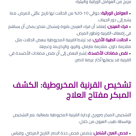
مزيج من العوامل الوراثية والبيئية:
•
العوامل الوراثية:
حوالي 10-20% من الحالات لها تاريخ عائلي للمرض، مما
يشير إلى دور الجينات.
•
فرك العينين:
يُعتقد أن فرك العينين بقوة وبشكل متكرر يمكن أن يساهم
في إضعاف القرنية وتطور المرض.
•
الحالات الطبية الأخرى:
قد ترتبط القرنية المخروطية ببعض الحالات مثل
متلازمة داون، متلازمة مارفان، والربو، والإكزيما، وغيرها.
•
نقص مضادات الأكسدة:
يُشير البعض إلى أن نقص مضادات الأكسدة في
القرنية قد يجعلها أكثر عرضة للضرر.
تشخيص القرنية المخروطية: الكشف
المبكر مفتاح العلاج
التشخيص المبكر ضروري لإدارة القرنية المخروطية بفعالية. يتم التشخيص
بواسطة طبيب العيون من خلال:
•
فحص العين الشامل:
يتضمن فحص حدة البصر، التاريخ المرضي، وقياس