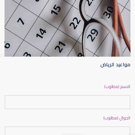
القرنية
القرنية المخروطية (Keratoconus) فهم هذا 
مواعيد الرياض
القرنية المخروطية
الاسم (مطلوب)
الجوال (مطلوب)