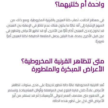
واحدة أم كلتيهما؟
في معظم الحالات، تصاب كلتا العينين بالقرنية المخروطية. ومع ذلك، من
المهم الإشارة إلى أنه غالبًا ما يكون هناك عدم تناظر في الإصابة بين العينين.
قد تكون إحدى العينين أكثر تأثرًا من الأخرى، أو قد تظهر الأعراض وتتطور في
عين قبل الأخرى بمدة. هذا التباين يجعل المتابعة الدقيقة لكلتا العينين أمرًا
ضروريًا.
متى تتظاهر القرنية المخروطية؟
الأعراض المبكرة والمتطورة
تُعد القرنية المخروطية غالبًا حالة تتطور تدريجيًا على مدى سنوات. تتظاهر
الأعراض عادةً خلال فترة البلوغ (سن المراهقة وأوائل العشرينات)، وتستمر
في التدهور حتى منتصف العمر (حوالي الأربعينات) ثم قد تستقر. من أبرز
الأعراض التي تدل على تطور هذه الحالة: