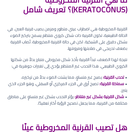
(KERATOCONUS)؟ تعريف شامل
القرنية المخروطية هي اضطراب عيني متطور ومزمن يصيب قرنية العين. في
الحالة الطبيعية، تكون القرنية ذات شكل كروي منتظم يسمح بتركيز الضوء
بشكل دقيق على الشبكية. لكن في حالة القرنية المخروطية، تُصاب القرنية
بضعف تدريجي في صلابتها ومرونتها.
نتيجة لهذا الضعف، تبدأ القرنية بأخذ شكل مخروطي متبارز بدلاً من شكلها
الكروي الطبيعي. هذا التحدب غير المنتظم يؤدي إلى تغيرات جوهرية في:
•
تحدب القرنية:
يصبح غير متساوٍ، مما يشتت الضوء بدلاً من تركيزه.
•
سماكة القرنية:
تصبح أرق في الجزء المركزي أو السفلي، وهو الجزء الذي
يتبرز.
•
شكل القرنية بشكل غير متناظر:
يؤثر التحدب بشكل غير متساوٍ على مناطق
مختلفة من القرنية، مما يجعل تصحيح الرؤية أكثر تعقيدًا.
هل تصيب القرنية المخروطية عينًا