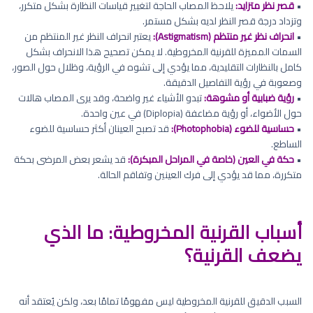
•
قصر نظر متزايد:
يلاحظ المصاب الحاجة لتغيير قياسات النظارة بشكل متكرر،
وتزداد درجة قصر النظر لديه بشكل مستمر.
•
انحراف نظر غير منتظم (Astigmatism):
يعتبر انحراف النظر غير المنتظم من
السمات المميزة للقرنية المخروطية. لا يمكن تصحيح هذا الانحراف بشكل
كامل بالنظارات التقليدية، مما يؤدي إلى تشوه في الرؤية، وظلال حول الصور،
وصعوبة في رؤية التفاصيل الدقيقة.
•
رؤية ضبابية أو مشوهة:
تبدو الأشياء غير واضحة، وقد يرى المصاب هالات
حول الأضواء، أو رؤية مضاعفة (Diplopia) في عين واحدة.
•
حساسية للضوء (Photophobia):
قد تصبح العينان أكثر حساسية للضوء
الساطع.
•
حكة في العين (خاصة في المراحل المبكرة):
قد يشعر بعض المرضى بحكة
متكررة، مما قد يؤدي إلى فرك العينين وتفاقم الحالة.
أسباب القرنية المخروطية: ما الذي
يضعف القرنية؟
السبب الدقيق للقرنية المخروطية ليس مفهومًا تمامًا بعد، ولكن يُعتقد أنه