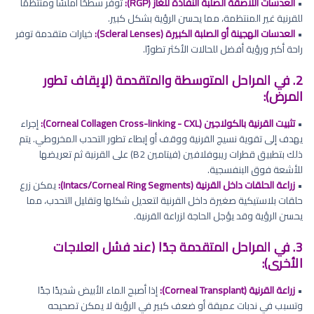
•
العدسات اللاصقة الصلبة النفاذة للغاز (RGP):
توفر سطحًا أملسًا ومنتظمًا
للقرنية غير المنتظمة، مما يحسن الرؤية بشكل كبير.
•
العدسات الهجينة أو الصلبة الكبيرة (Scleral Lenses):
خيارات متقدمة توفر
راحة أكبر ورؤية أفضل للحالات الأكثر تطورًا.
2. في المراحل المتوسطة والمتقدمة (لإيقاف تطور
المرض):
•
تثبيت القرنية بالكولاجين (Corneal Collagen Cross-linking - CXL):
إجراء
يهدف إلى تقوية نسيج القرنية ووقف أو إبطاء تطور التحدب المخروطي. يتم
ذلك بتطبيق قطرات ريبوفلافين (فيتامين B2) على القرنية ثم تعريضها
للأشعة فوق البنفسجية.
•
زراعة الحلقات داخل القرنية (Intacs/Corneal Ring Segments):
يمكن زرع
حلقات بلاستيكية صغيرة داخل القرنية لتعديل شكلها وتقليل التحدب، مما
يحسن الرؤية وقد يؤجل الحاجة لزراعة القرنية.
3. في المراحل المتقدمة جدًا (عند فشل العلاجات
الأخرى):
•
زراعة القرنية (Corneal Transplant):
إذا أصبح الماء الأبيض شديدًا جدًا
وتسبب في ندبات عميقة أو ضعف كبير في الرؤية لا يمكن تصحيحه