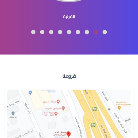
القرنية المحدبة
القرنية
االقرنية المخروطية علاج
فروعنا
القرنية المخروطية اعراض