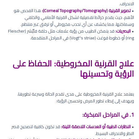
الانحراف.
•
تصوير القرنية (Corneal Topography/Tomography):
هذا الفحص هو
الأهم، حيث يقدم خرائط تفصيلية لشكل القرنية الأمامي والخلفي
وسماكتها، مما يكشف عن أي تحدب مخروطي أو ترقق غير منتظم.
•
البصريات:
قد يتمكن الطبيب من رؤية علامات مثل حلقة فلَيْشر (Fleischer
ring) أو خطوط فوغت (Vogt''s striae) في المراحل المتقدمة.
علاج القرنية المخروطية: الحفاظ على
الرؤية وتحسينها
يعتمد علاج القرنية المخروطية على مدى تقدم الحالة وسرعة تطورها،
ويهدف إلى إبطاء تطور المرض وتحسين الرؤية:
1. في المراحل المبكرة:
•
النظارات الطبية أو العدسات اللاصقة اللينة:
قد تكون كافية لتصحيح قصر
النظر والانحراف البسيط.