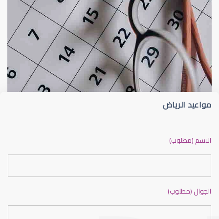
القرنية
القرنية المخروطية (Keratoconus) فهم هذا 
مواعيد الرياض
القرنية المخروطية
الاسم (مطلوب)
الجوال (مطلوب)