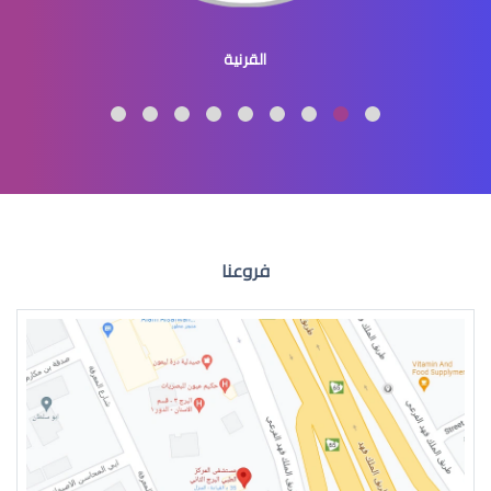
القرنية المحدبة
القرنية
االقرنية المخروطية علاج
فروعنا
القرنية المخروطية اعراض