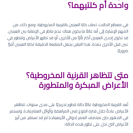
واحدة أم كلتيهما؟
في معظم الحالات، تصاب كلتا العينين بالقرنية المخروطية. ومع ذلك، من
المهم الإشارة إلى أنه غالبًا ما يكون هناك عدم تناظر في الإصابة بين العينين.
قد تكون إحدى العينين أكثر تأثرًا من الأخرى، أو قد تظهر الأعراض وتتطور في
عين قبل الأخرى بمدة. هذا التباين يجعل المتابعة الدقيقة لكلتا العينين أمرًا
ضروريًا.
متى تتظاهر القرنية المخروطية؟
الأعراض المبكرة والمتطورة
تُعد القرنية المخروطية غالبًا حالة تتطور تدريجيًا على مدى سنوات. تتظاهر
الأعراض عادةً خلال فترة البلوغ (سن المراهقة وأوائل العشرينات)، وتستمر
في التدهور حتى منتصف العمر (حوالي الأربعينات) ثم قد تستقر. من أبرز
الأعراض التي تدل على تطور هذه الحالة: