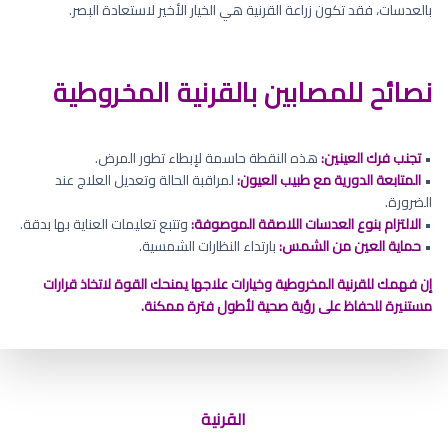
بالعدسات، فقد تكون زراعة القرنية هي الخيار الأخير لاستعادة البصر.
نصائح للمصابين بالقرنية المخروطية
•
تجنب فرك العينين:
هذه النقطة حاسمة لإبطاء تطور المرض.
•
المتابعة الدورية مع طبيب العيون:
لمراقبة الحالة وتعديل العلاج عند
الضرورة.
•
الالتزام بنوع العدسات اللاصقة الموصوفة:
وتتبع تعليمات العناية بها بدقة.
•
حماية العين من الشمس:
بارتداء النظارات الشمسية.
إن فهمك للقرنية المخروطية وخيارات علاجها يمنحك القوة لاتخاذ قرارات
مستنيرة للحفاظ على رؤية صحية لأطول فترة ممكنة.
علاج القرنية المخروطية بالحلقات
القرنية