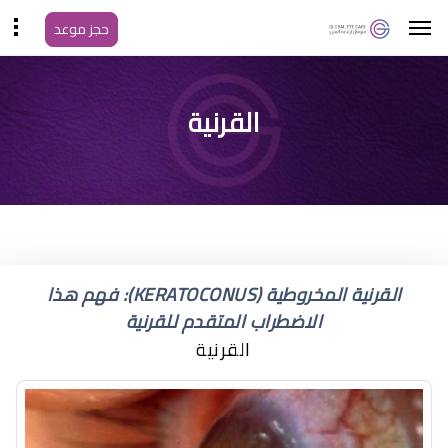
حجز موعد
علاج القرنية المخروطية
القرنية
بالحلقات
القرنية المخروطية (KERATOCONUS): فهم هذا
الاضطراب المتقدم للقرنية
القرنية