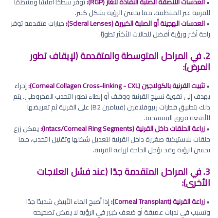
•
العدسات اللاصقة الصلبة النفاذة للغاز (RGP):
توفر سطحًا أملسًا ومنتظمًا
للقرنية غير المنتظمة، مما يحسن الرؤية بشكل كبير.
•
العدسات الهجينة أو الصلبة الكبيرة (Scleral Lenses):
خيارات متقدمة توفر
راحة أكبر ورؤية أفضل للحالات الأكثر تطورًا.
2. في المراحل المتوسطة والمتقدمة (لإيقاف تطور
المرض):
•
تثبيت القرنية بالكولاجين (Corneal Collagen Cross-linking - CXL):
إجراء
يهدف إلى تقوية نسيج القرنية ووقف أو إبطاء تطور التحدب المخروطي. يتم
ذلك بتطبيق قطرات ريبوفلافين (فيتامين B2) على القرنية ثم تعريضها
للأشعة فوق البنفسجية.
•
زراعة الحلقات داخل القرنية (Intacs/Corneal Ring Segments):
يمكن زرع
حلقات بلاستيكية صغيرة داخل القرنية لتعديل شكلها وتقليل التحدب، مما
يحسن الرؤية وقد يؤجل الحاجة لزراعة القرنية.
3. في المراحل المتقدمة جدًا (عند فشل العلاجات
الأخرى):
•
زراعة القرنية (Corneal Transplant):
إذا أصبح الماء الأبيض شديدًا جدًا
وتسبب في ندبات عميقة أو ضعف كبير في الرؤية لا يمكن تصحيحه