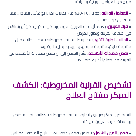
مزيج من العوامل الوراثية والبيئية:
•
العوامل الوراثية:
حوالي 10-20% من الحالات لها تاريخ عائلي للمرض، مما
يشير إلى دور الجينات.
•
فرك العينين:
يُعتقد أن فرك العينين بقوة وبشكل متكرر يمكن أن يساهم
في إضعاف القرنية وتطور المرض.
•
الحالات الطبية الأخرى:
قد ترتبط القرنية المخروطية ببعض الحالات مثل
متلازمة داون، متلازمة مارفان، والربو، والإكزيما، وغيرها.
•
نقص مضادات الأكسدة:
يُشير البعض إلى أن نقص مضادات الأكسدة في
القرنية قد يجعلها أكثر عرضة للضرر.
تشخيص القرنية المخروطية: الكشف
المبكر مفتاح العلاج
التشخيص المبكر ضروري لإدارة القرنية المخروطية بفعالية. يتم التشخيص
بواسطة طبيب العيون من خلال:
•
فحص العين الشامل:
يتضمن فحص حدة البصر، التاريخ المرضي، وقياس