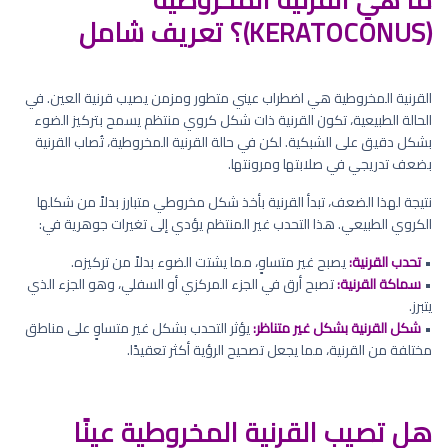
(KERATOCONUS)؟ تعريف شامل
القرنية المخروطية هي اضطراب عيني متطور ومزمن يصيب قرنية العين. في
الحالة الطبيعية، تكون القرنية ذات شكل كروي منتظم يسمح بتركيز الضوء
بشكل دقيق على الشبكية. لكن في حالة القرنية المخروطية، تُصاب القرنية
بضعف تدريجي في صلابتها ومرونتها.
نتيجة لهذا الضعف، تبدأ القرنية بأخذ شكل مخروطي متبارز بدلاً من شكلها
الكروي الطبيعي. هذا التحدب غير المنتظم يؤدي إلى تغيرات جوهرية في:
•
تحدب القرنية:
يصبح غير متساوٍ، مما يشتت الضوء بدلاً من تركيزه.
•
سماكة القرنية:
تصبح أرق في الجزء المركزي أو السفلي، وهو الجزء الذي
يتبرز.
•
شكل القرنية بشكل غير متناظر:
يؤثر التحدب بشكل غير متساوٍ على مناطق
مختلفة من القرنية، مما يجعل تصحيح الرؤية أكثر تعقيدًا.
هل تصيب القرنية المخروطية عينًا