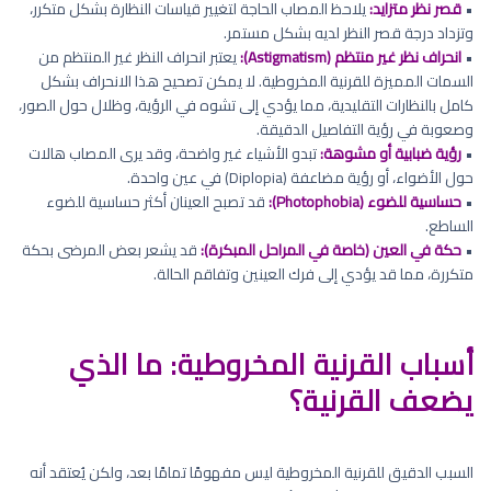
•
قصر نظر متزايد:
يلاحظ المصاب الحاجة لتغيير قياسات النظارة بشكل متكرر،
وتزداد درجة قصر النظر لديه بشكل مستمر.
•
انحراف نظر غير منتظم (Astigmatism):
يعتبر انحراف النظر غير المنتظم من
السمات المميزة للقرنية المخروطية. لا يمكن تصحيح هذا الانحراف بشكل
كامل بالنظارات التقليدية، مما يؤدي إلى تشوه في الرؤية، وظلال حول الصور،
وصعوبة في رؤية التفاصيل الدقيقة.
•
رؤية ضبابية أو مشوهة:
تبدو الأشياء غير واضحة، وقد يرى المصاب هالات
حول الأضواء، أو رؤية مضاعفة (Diplopia) في عين واحدة.
•
حساسية للضوء (Photophobia):
قد تصبح العينان أكثر حساسية للضوء
الساطع.
•
حكة في العين (خاصة في المراحل المبكرة):
قد يشعر بعض المرضى بحكة
متكررة، مما قد يؤدي إلى فرك العينين وتفاقم الحالة.
أسباب القرنية المخروطية: ما الذي
يضعف القرنية؟
السبب الدقيق للقرنية المخروطية ليس مفهومًا تمامًا بعد، ولكن يُعتقد أنه