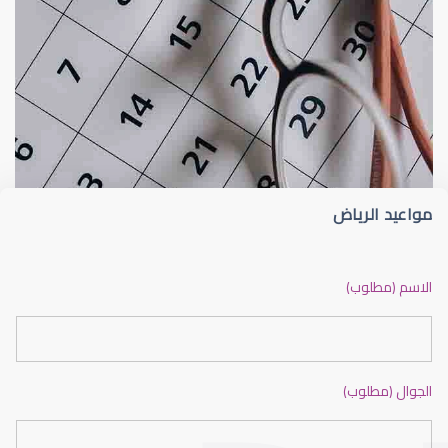
القرنية
القرنية المخروطية (Keratoconus) فهم هذا 
مواعيد الرياض
القرنية المخروطية
الاسم (مطلوب)
الجوال (مطلوب)