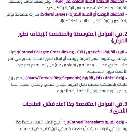
•
العدسات اللاصقة الصلبة النفاذة للغاز (RGP):
توفر سطحًا أملسًا ومنتظمًا
للقرنية غير المنتظمة، مما يحسن الرؤية بشكل كبير.
•
العدسات الهجينة أو الصلبة الكبيرة (Scleral Lenses):
خيارات متقدمة توفر
راحة أكبر ورؤية أفضل للحالات الأكثر تطورًا.
2. في المراحل المتوسطة والمتقدمة (لإيقاف تطور
المرض):
•
تثبيت القرنية بالكولاجين (Corneal Collagen Cross-linking - CXL):
إجراء
يهدف إلى تقوية نسيج القرنية ووقف أو إبطاء تطور التحدب المخروطي. يتم
ذلك بتطبيق قطرات ريبوفلافين (فيتامين B2) على القرنية ثم تعريضها
للأشعة فوق البنفسجية.
•
زراعة الحلقات داخل القرنية (Intacs/Corneal Ring Segments):
يمكن زرع
حلقات بلاستيكية صغيرة داخل القرنية لتعديل شكلها وتقليل التحدب، مما
يحسن الرؤية وقد يؤجل الحاجة لزراعة القرنية.
3. في المراحل المتقدمة جدًا (عند فشل العلاجات
الأخرى):
•
زراعة القرنية (Corneal Transplant):
إذا أصبح الماء الأبيض شديدًا جدًا
وتسبب في ندبات عميقة أو ضعف كبير في الرؤية لا يمكن تصحيحه