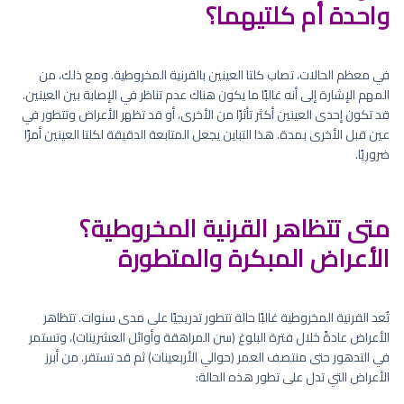
واحدة أم كلتيهما؟
في معظم الحالات، تصاب كلتا العينين بالقرنية المخروطية. ومع ذلك، من
المهم الإشارة إلى أنه غالبًا ما يكون هناك عدم تناظر في الإصابة بين العينين.
قد تكون إحدى العينين أكثر تأثرًا من الأخرى، أو قد تظهر الأعراض وتتطور في
عين قبل الأخرى بمدة. هذا التباين يجعل المتابعة الدقيقة لكلتا العينين أمرًا
ضروريًا.
متى تتظاهر القرنية المخروطية؟
الأعراض المبكرة والمتطورة
تُعد القرنية المخروطية غالبًا حالة تتطور تدريجيًا على مدى سنوات. تتظاهر
الأعراض عادةً خلال فترة البلوغ (سن المراهقة وأوائل العشرينات)، وتستمر
في التدهور حتى منتصف العمر (حوالي الأربعينات) ثم قد تستقر. من أبرز
الأعراض التي تدل على تطور هذه الحالة: