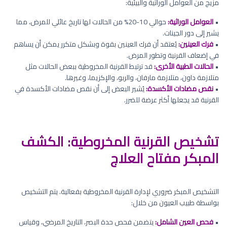
مزيج من العوامل الوراثية والبيئية:
•
العوامل الوراثية:
حوالي 10-20% من الحالات لها تاريخ عائلي للمرض، مما
يشير إلى دور الجينات.
•
فرك العينين:
يُعتقد أن فرك العينين بقوة وبشكل متكرر يمكن أن يساهم
في إضعاف القرنية وتطور المرض.
•
الحالات الطبية الأخرى:
قد ترتبط القرنية المخروطية ببعض الحالات مثل
متلازمة داون، متلازمة مارفان، والربو، والإكزيما، وغيرها.
•
نقص مضادات الأكسدة:
يُشير البعض إلى أن نقص مضادات الأكسدة في
القرنية قد يجعلها أكثر عرضة للضرر.
تشخيص القرنية المخروطية: الكشف
المبكر مفتاح العلاج
التشخيص المبكر ضروري لإدارة القرنية المخروطية بفعالية. يتم التشخيص
بواسطة طبيب العيون من خلال:
•
فحص العين الشامل:
يتضمن فحص حدة البصر، التاريخ المرضي، وقياس