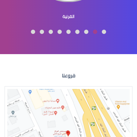
القرنية المحدبة
القرنية
االقرنية المخروطية علاج
فروعنا
القرنية المخروطية اعراض