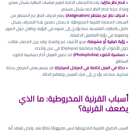
•
قصر نظر متزايد:
يلاحظ المصاب الحاجة لتغيير قياسات النظارة بشكل متكرر،
وتزداد درجة قصر النظر لديه بشكل مستمر.
•
انحراف نظر غير منتظم (Astigmatism):
يعتبر انحراف النظر غير المنتظم من
السمات المميزة للقرنية المخروطية. لا يمكن تصحيح هذا الانحراف بشكل
كامل بالنظارات التقليدية، مما يؤدي إلى تشوه في الرؤية، وظلال حول الصور،
وصعوبة في رؤية التفاصيل الدقيقة.
•
رؤية ضبابية أو مشوهة:
تبدو الأشياء غير واضحة، وقد يرى المصاب هالات
حول الأضواء، أو رؤية مضاعفة (Diplopia) في عين واحدة.
•
حساسية للضوء (Photophobia):
قد تصبح العينان أكثر حساسية للضوء
الساطع.
•
حكة في العين (خاصة في المراحل المبكرة):
قد يشعر بعض المرضى بحكة
متكررة، مما قد يؤدي إلى فرك العينين وتفاقم الحالة.
أسباب القرنية المخروطية: ما الذي
يضعف القرنية؟
السبب الدقيق للقرنية المخروطية ليس مفهومًا تمامًا بعد، ولكن يُعتقد أنه