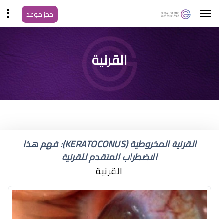
حجز موعد
رؤية نقاط مضيئة في
القرنية
العين في الظلام
القرنية المخروطية (KERATOCONUS): فهم هذا
الاضطراب المتقدم للقرنية
القرنية