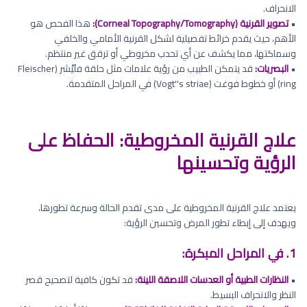
الانحراف.
•
تصوير القرنية (Corneal Topography/Tomography):
هذا الفحص هو
الأهم، حيث يقدم خرائط تفصيلية لشكل القرنية الأمامي والخلفي
وسماكتها، مما يكشف عن أي تحدب مخروطي أو ترقق غير منتظم.
•
البصريات:
قد يتمكن الطبيب من رؤية علامات مثل حلقة فلَيْشر (Fleischer
ring) أو خطوط فوغت (Vogt''s striae) في المراحل المتقدمة.
علاج القرنية المخروطية: الحفاظ على
الرؤية وتحسينها
يعتمد علاج القرنية المخروطية على مدى تقدم الحالة وسرعة تطورها،
ويهدف إلى إبطاء تطور المرض وتحسين الرؤية:
1. في المراحل المبكرة:
•
النظارات الطبية أو العدسات اللاصقة اللينة:
قد تكون كافية لتصحيح قصر
النظر والانحراف البسيط.