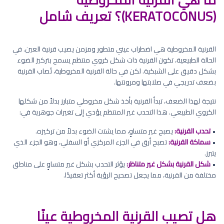
(KERATOCONUS)؟ تعريف شامل
القرنية المخروطية هي اضطراب عيني متطور ومزمن يصيب قرنية العين. في
الحالة الطبيعية، تكون القرنية ذات شكل كروي منتظم يسمح بتركيز الضوء
بشكل دقيق على الشبكية. لكن في حالة القرنية المخروطية، تُصاب القرنية
بضعف تدريجي في صلابتها ومرونتها.
نتيجة لهذا الضعف، تبدأ القرنية بأخذ شكل مخروطي متبارز بدلاً من شكلها
الكروي الطبيعي. هذا التحدب غير المنتظم يؤدي إلى تغيرات جوهرية في:
•
تحدب القرنية:
يصبح غير متساوٍ، مما يشتت الضوء بدلاً من تركيزه.
•
سماكة القرنية:
تصبح أرق في الجزء المركزي أو السفلي، وهو الجزء الذي
يتبرز.
•
شكل القرنية بشكل غير متناظر:
يؤثر التحدب بشكل غير متساوٍ على مناطق
مختلفة من القرنية، مما يجعل تصحيح الرؤية أكثر تعقيدًا.
هل تصيب القرنية المخروطية عينًا