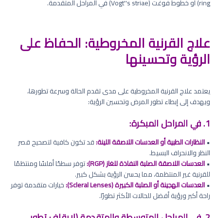
ring) أو خطوط فوغت (Vogt''s striae) في المراحل المتقدمة.
علاج القرنية المخروطية: الحفاظ على
الرؤية وتحسينها
يعتمد علاج القرنية المخروطية على مدى تقدم الحالة وسرعة تطورها،
ويهدف إلى إبطاء تطور المرض وتحسين الرؤية:
1. في المراحل المبكرة:
•
النظارات الطبية أو العدسات اللاصقة اللينة:
قد تكون كافية لتصحيح قصر
النظر والانحراف البسيط.
•
العدسات اللاصقة الصلبة النفاذة للغاز (RGP):
توفر سطحًا أملسًا ومنتظمًا
للقرنية غير المنتظمة، مما يحسن الرؤية بشكل كبير.
•
العدسات الهجينة أو الصلبة الكبيرة (Scleral Lenses):
خيارات متقدمة توفر
راحة أكبر ورؤية أفضل للحالات الأكثر تطورًا.
2. في المراحل المتوسطة والمتقدمة (لإيقاف تطور