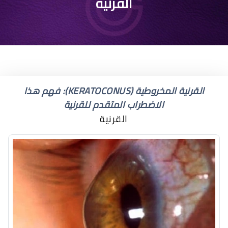
دكتور عيون قريب مني
القرنية
القرنية المخروطية (KERATOCONUS): فهم هذا
الاضطراب المتقدم للقرنية
القرنية