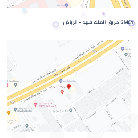
SMC1 طريق الملك فهد - الرياض
القرنية المخروطية وراثة
القرنية المخروطية والصداع