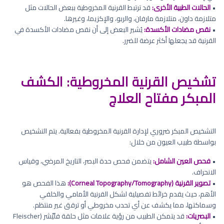
•
الحالات الطبية الأخرى:
قد ترتبط القرنية المخروطية ببعض الحالات مثل
متلازمة داون، متلازمة مارفان، والربو، والإكزيما، وغيرها.
•
نقص مضادات الأكسدة:
يُشير البعض إلى أن نقص مضادات الأكسدة في
القرنية قد يجعلها أكثر عرضة للضرر.
تشخيص القرنية المخروطية: الكشف
المبكر مفتاح العلاج
التشخيص المبكر ضروري لإدارة القرنية المخروطية بفعالية. يتم التشخيص
بواسطة طبيب العيون من خلال:
•
فحص العين الشامل:
يتضمن فحص حدة البصر، التاريخ المرضي، وقياس
الانحراف.
•
تصوير القرنية (Corneal Topography/Tomography):
هذا الفحص هو
الأهم، حيث يقدم خرائط تفصيلية لشكل القرنية الأمامي والخلفي
وسماكتها، مما يكشف عن أي تحدب مخروطي أو ترقق غير منتظم.
•
البصريات:
قد يتمكن الطبيب من رؤية علامات مثل حلقة فلَيْشر (Fleischer