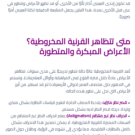
قد تكون إحدى العينين أكثر تأثرًا من الأخرى، أو قد تظهر الأعراض وتتطور في
عين قبل الأخرى بمدة. هذا التباين يجعل المتابعة الدقيقة لكلتا العينين أمرًا
ضروريًا.
متى تتظاهر القرنية المخروطية؟
الأعراض المبكرة والمتطورة
تُعد القرنية المخروطية غالبًا حالة تتطور تدريجيًا على مدى سنوات. تتظاهر
الأعراض عادةً خلال فترة البلوغ (سن المراهقة وأوائل العشرينات)، وتستمر
في التدهور حتى منتصف العمر (حوالي الأربعينات) ثم قد تستقر. من أبرز
الأعراض التي تدل على تطور هذه الحالة:
•
قصر نظر متزايد:
يلاحظ المصاب الحاجة لتغيير قياسات النظارة بشكل متكرر،
وتزداد درجة قصر النظر لديه بشكل مستمر.
•
انحراف نظر غير منتظم (Astigmatism):
يعتبر انحراف النظر غير المنتظم من
السمات المميزة للقرنية المخروطية. لا يمكن تصحيح هذا الانحراف بشكل
كامل بالنظارات التقليدية، مما يؤدي إلى تشوه في الرؤية، وظلال حول الصور،