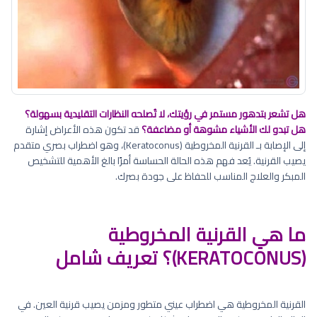
هل تشعر بتدهور مستمر في رؤيتك، لا تُصلحه النظارات التقليدية بسهولة؟
هل تبدو لك الأشياء مشوهة أو مضاعفة؟
قد تكون هذه الأعراض إشارة
إلى الإصابة بـ القرنية المخروطية (Keratoconus)، وهو اضطراب بصري متقدم
يصيب القرنية. يُعد فهم هذه الحالة الحساسة أمرًا بالغ الأهمية للتشخيص
المبكر والعلاج المناسب للحفاظ على جودة بصرك.
ما هي القرنية المخروطية
(KERATOCONUS)؟ تعريف شامل
القرنية المخروطية هي اضطراب عيني متطور ومزمن يصيب قرنية العين. في