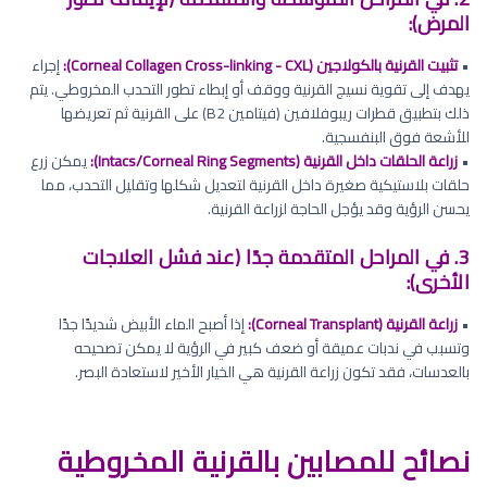
المرض):
•
تثبيت القرنية بالكولاجين (Corneal Collagen Cross-linking - CXL):
إجراء
يهدف إلى تقوية نسيج القرنية ووقف أو إبطاء تطور التحدب المخروطي. يتم
ذلك بتطبيق قطرات ريبوفلافين (فيتامين B2) على القرنية ثم تعريضها
للأشعة فوق البنفسجية.
•
زراعة الحلقات داخل القرنية (Intacs/Corneal Ring Segments):
يمكن زرع
حلقات بلاستيكية صغيرة داخل القرنية لتعديل شكلها وتقليل التحدب، مما
يحسن الرؤية وقد يؤجل الحاجة لزراعة القرنية.
3. في المراحل المتقدمة جدًا (عند فشل العلاجات
الأخرى):
•
زراعة القرنية (Corneal Transplant):
إذا أصبح الماء الأبيض شديدًا جدًا
وتسبب في ندبات عميقة أو ضعف كبير في الرؤية لا يمكن تصحيحه
بالعدسات، فقد تكون زراعة القرنية هي الخيار الأخير لاستعادة البصر.
نصائح للمصابين بالقرنية المخروطية