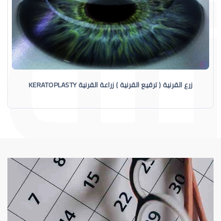
زرع القرنية ( ترقيع القرنية ) زراعة القرنية KERATOPLASTY
القرنية
القرنية المخروطية (Keratoconus) فهم هذا 