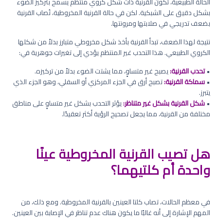
الحالة الطبيعية، تكون القرنية ذات شكل كروي منتظم يسمح بتركيز الضوء
بشكل دقيق على الشبكية. لكن في حالة القرنية المخروطية، تُصاب القرنية
بضعف تدريجي في صلابتها ومرونتها.
نتيجة لهذا الضعف، تبدأ القرنية بأخذ شكل مخروطي متبارز بدلاً من شكلها
الكروي الطبيعي. هذا التحدب غير المنتظم يؤدي إلى تغيرات جوهرية في:
•
تحدب القرنية:
يصبح غير متساوٍ، مما يشتت الضوء بدلاً من تركيزه.
•
سماكة القرنية:
تصبح أرق في الجزء المركزي أو السفلي، وهو الجزء الذي
يتبرز.
•
شكل القرنية بشكل غير متناظر:
يؤثر التحدب بشكل غير متساوٍ على مناطق
مختلفة من القرنية، مما يجعل تصحيح الرؤية أكثر تعقيدًا.
هل تصيب القرنية المخروطية عينًا
واحدة أم كلتيهما؟
في معظم الحالات، تصاب كلتا العينين بالقرنية المخروطية. ومع ذلك، من
المهم الإشارة إلى أنه غالبًا ما يكون هناك عدم تناظر في الإصابة بين العينين.