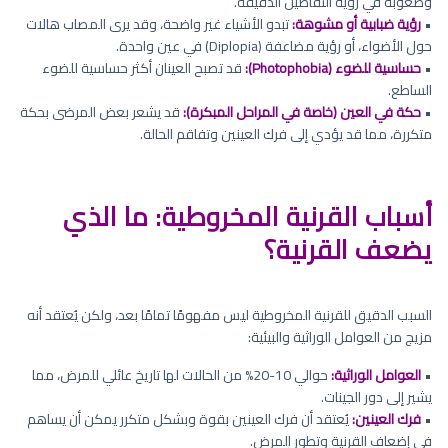
وصعوبة في رؤية التفاصيل الدقيقة.
•
رؤية ضبابية أو مشوهة:
تبدو الأشياء غير واضحة، وقد يرى المصاب هالات
حول الأضواء، أو رؤية مضاعفة (Diplopia) في عين واحدة.
•
حساسية للضوء (Photophobia):
قد تصبح العينان أكثر حساسية للضوء
الساطع.
•
حكة في العين (خاصة في المراحل المبكرة):
قد يشعر بعض المرضى بحكة
متكررة، مما قد يؤدي إلى فرك العينين وتفاقم الحالة.
أسباب القرنية المخروطية: ما الذي
يضعف القرنية؟
السبب الدقيق للقرنية المخروطية ليس مفهومًا تمامًا بعد، ولكن يُعتقد أنه
مزيج من العوامل الوراثية والبيئية:
•
العوامل الوراثية:
حوالي 10-20% من الحالات لها تاريخ عائلي للمرض، مما
يشير إلى دور الجينات.
•
فرك العينين:
يُعتقد أن فرك العينين بقوة وبشكل متكرر يمكن أن يساهم
في إضعاف القرنية وتطور المرض.