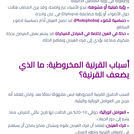
وصعوبة في رؤية التفاصيل الدقيقة.
•
رؤية ضبابية أو مشوهة:
تبدو الأشياء غير واضحة، وقد يرى المصاب هالات
حول الأضواء، أو رؤية مضاعفة (Diplopia) في عين واحدة.
•
حساسية للضوء (Photophobia):
قد تصبح العينان أكثر حساسية للضوء
الساطع.
•
حكة في العين (خاصة في المراحل المبكرة):
قد يشعر بعض المرضى بحكة
متكررة، مما قد يؤدي إلى فرك العينين وتفاقم الحالة.
أسباب القرنية المخروطية: ما الذي
يضعف القرنية؟
السبب الدقيق للقرنية المخروطية ليس مفهومًا تمامًا بعد، ولكن يُعتقد أنه
مزيج من العوامل الوراثية والبيئية:
•
العوامل الوراثية:
حوالي 10-20% من الحالات لها تاريخ عائلي للمرض، مما
يشير إلى دور الجينات.
•
فرك العينين:
يُعتقد أن فرك العينين بقوة وبشكل متكرر يمكن أن يساهم
في إضعاف القرنية وتطور المرض.