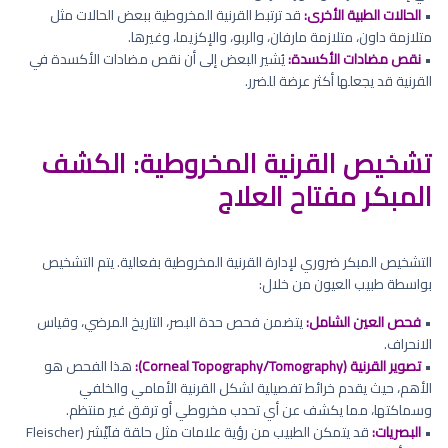
•
الحالات الطبية الأخرى:
قد ترتبط القرنية المخروطية ببعض الحالات مثل
متلازمة داون، متلازمة مارفان، والربو، والإكزيما، وغيرها.
•
نقص مضادات الأكسدة:
يُشير البعض إلى أن نقص مضادات الأكسدة في
القرنية قد يجعلها أكثر عرضة للضرر.
تشخيص القرنية المخروطية: الكشف
المبكر مفتاح العلاج
التشخيص المبكر ضروري لإدارة القرنية المخروطية بفعالية. يتم التشخيص
بواسطة طبيب العيون من خلال:
•
فحص العين الشامل:
يتضمن فحص حدة البصر، التاريخ المرضي، وقياس
الانحراف.
•
تصوير القرنية (Corneal Topography/Tomography):
هذا الفحص هو
الأهم، حيث يقدم خرائط تفصيلية لشكل القرنية الأمامي والخلفي
وسماكتها، مما يكشف عن أي تحدب مخروطي أو ترقق غير منتظم.
•
البصريات:
قد يتمكن الطبيب من رؤية علامات مثل حلقة فلَيْشر (Fleischer