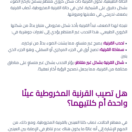
الحالة الطبيعية، تكون القرنية ذات شكل كروي منتظم يسمح بتركيز الضوء
بشكل دقيق على الشبكية. لكن في حالة القرنية المخروطية، تُصاب القرنية
بضعف تدريجي في صلابتها ومرونتها.
نتيجة لهذا الضعف، تبدأ القرنية بأخذ شكل مخروطي متبارز بدلاً من شكلها
الكروي الطبيعي. هذا التحدب غير المنتظم يؤدي إلى تغيرات جوهرية في:
•
تحدب القرنية:
يصبح غير متساوٍ، مما يشتت الضوء بدلاً من تركيزه.
•
سماكة القرنية:
تصبح أرق في الجزء المركزي أو السفلي، وهو الجزء الذي
يتبرز.
•
شكل القرنية بشكل غير متناظر:
يؤثر التحدب بشكل غير متساوٍ على مناطق
مختلفة من القرنية، مما يجعل تصحيح الرؤية أكثر تعقيدًا.
هل تصيب القرنية المخروطية عينًا
واحدة أم كلتيهما؟
في معظم الحالات، تصاب كلتا العينين بالقرنية المخروطية. ومع ذلك، من
المهم الإشارة إلى أنه غالبًا ما يكون هناك عدم تناظر في الإصابة بين العينين.