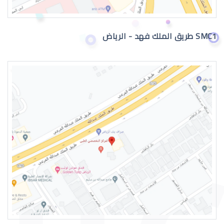
SMC1 طريق الملك فهد - الرياض
القرنية المخروطية وراثة
القرنية المخروطية والصداع