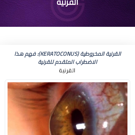
الفرق بين القرنية والقزحية
القرنية
القرنية المخروطية (KERATOCONUS): فهم هذا
الاضطراب المتقدم للقرنية
القرنية