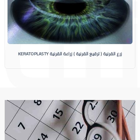
زرع القرنية ( ترقيع القرنية ) زراعة القرنية KERATOPLASTY
القرنية
القرنية المخروطية (Keratoconus) فهم هذا 