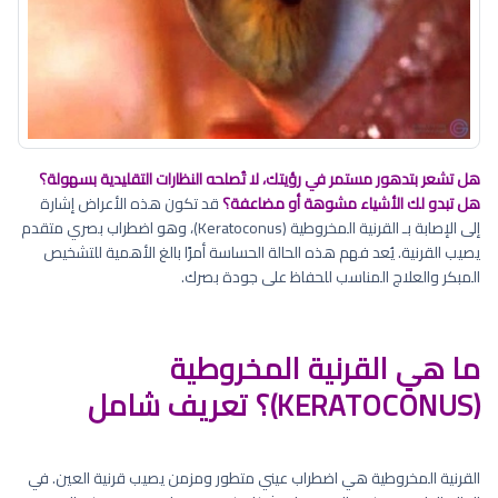
هل تشعر بتدهور مستمر في رؤيتك، لا تُصلحه النظارات التقليدية بسهولة؟
هل تبدو لك الأشياء مشوهة أو مضاعفة؟
قد تكون هذه الأعراض إشارة
إلى الإصابة بـ القرنية المخروطية (Keratoconus)، وهو اضطراب بصري متقدم
يصيب القرنية. يُعد فهم هذه الحالة الحساسة أمرًا بالغ الأهمية للتشخيص
المبكر والعلاج المناسب للحفاظ على جودة بصرك.
ما هي القرنية المخروطية
(KERATOCONUS)؟ تعريف شامل
القرنية المخروطية هي اضطراب عيني متطور ومزمن يصيب قرنية العين. في