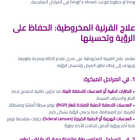
ring) أو خطوط فوغت (Vogt''s striae) في المراحل المتقدمة.
علاج القرنية المخروطية: الحفاظ على
الرؤية وتحسينها
يعتمد علاج القرنية المخروطية على مدى تقدم الحالة وسرعة تطورها،
ويهدف إلى إبطاء تطور المرض وتحسين الرؤية:
1. في المراحل المبكرة:
•
النظارات الطبية أو العدسات اللاصقة اللينة:
قد تكون كافية لتصحيح قصر
النظر والانحراف البسيط.
•
العدسات اللاصقة الصلبة النفاذة للغاز (RGP):
توفر سطحًا أملسًا ومنتظمًا
للقرنية غير المنتظمة، مما يحسن الرؤية بشكل كبير.
•
العدسات الهجينة أو الصلبة الكبيرة (Scleral Lenses):
خيارات متقدمة توفر
راحة أكبر ورؤية أفضل للحالات الأكثر تطورًا.
2. في المراحل المتوسطة والمتقدمة (لإيقاف تطور