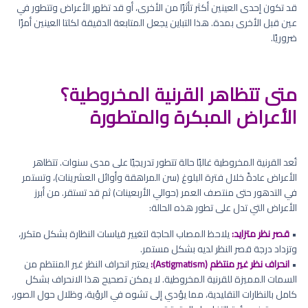
قد تكون إحدى العينين أكثر تأثرًا من الأخرى، أو قد تظهر الأعراض وتتطور في
عين قبل الأخرى بمدة. هذا التباين يجعل المتابعة الدقيقة لكلتا العينين أمرًا
ضروريًا.
متى تتظاهر القرنية المخروطية؟
الأعراض المبكرة والمتطورة
تُعد القرنية المخروطية غالبًا حالة تتطور تدريجيًا على مدى سنوات. تتظاهر
الأعراض عادةً خلال فترة البلوغ (سن المراهقة وأوائل العشرينات)، وتستمر
في التدهور حتى منتصف العمر (حوالي الأربعينات) ثم قد تستقر. من أبرز
الأعراض التي تدل على تطور هذه الحالة:
•
قصر نظر متزايد:
يلاحظ المصاب الحاجة لتغيير قياسات النظارة بشكل متكرر،
وتزداد درجة قصر النظر لديه بشكل مستمر.
•
انحراف نظر غير منتظم (Astigmatism):
يعتبر انحراف النظر غير المنتظم من
السمات المميزة للقرنية المخروطية. لا يمكن تصحيح هذا الانحراف بشكل
كامل بالنظارات التقليدية، مما يؤدي إلى تشوه في الرؤية، وظلال حول الصور،