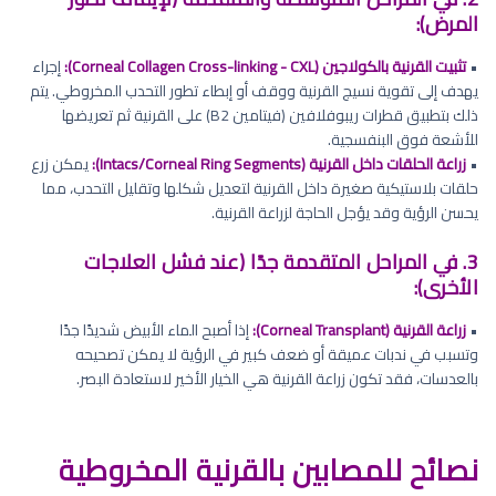
المرض):
•
تثبيت القرنية بالكولاجين (Corneal Collagen Cross-linking - CXL):
إجراء
يهدف إلى تقوية نسيج القرنية ووقف أو إبطاء تطور التحدب المخروطي. يتم
ذلك بتطبيق قطرات ريبوفلافين (فيتامين B2) على القرنية ثم تعريضها
للأشعة فوق البنفسجية.
•
زراعة الحلقات داخل القرنية (Intacs/Corneal Ring Segments):
يمكن زرع
حلقات بلاستيكية صغيرة داخل القرنية لتعديل شكلها وتقليل التحدب، مما
يحسن الرؤية وقد يؤجل الحاجة لزراعة القرنية.
3. في المراحل المتقدمة جدًا (عند فشل العلاجات
الأخرى):
•
زراعة القرنية (Corneal Transplant):
إذا أصبح الماء الأبيض شديدًا جدًا
وتسبب في ندبات عميقة أو ضعف كبير في الرؤية لا يمكن تصحيحه
بالعدسات، فقد تكون زراعة القرنية هي الخيار الأخير لاستعادة البصر.
نصائح للمصابين بالقرنية المخروطية