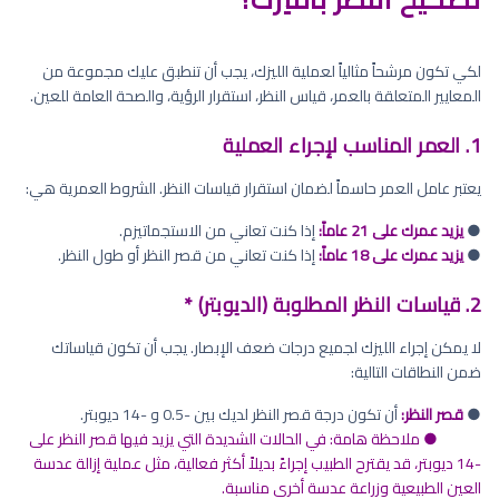
لكي تكون مرشحاً مثالياً لعملية الليزك، يجب أن تنطبق عليك مجموعة من
المعايير المتعلقة بالعمر، قياس النظر، استقرار الرؤية، والصحة العامة للعين.
1. العمر المناسب لإجراء العملية
يعتبر عامل العمر حاسماً لضمان استقرار قياسات النظر. الشروط العمرية هي:
●
يزيد عمرك على 21 عاماً:
إذا كنت تعاني من الاستجماتيزم.
●
يزيد عمرك على 18 عاماً:
إذا كنت تعاني من قصر النظر أو طول النظر.
2. قياسات النظر المطلوبة (الديوبتر) *
لا يمكن إجراء الليزك لجميع درجات ضعف الإبصار. يجب أن تكون قياساتك
ضمن النطاقات التالية:
●
قصر النظر:
أن تكون درجة قصر النظر لديك بين -0.5 و -14 ديوبتر.
● ملاحظة هامة: في الحالات الشديدة التي يزيد فيها قصر النظر على
-14 ديوبتر، قد يقترح الطبيب إجراءً بديلاً أكثر فعالية، مثل عملية إزالة عدسة
العين الطبيعية وزراعة عدسة أخرى مناسبة.