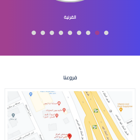
متى تكون عملية العيون ضرورية
القرنية
عملية الليزك
فروعنا
موانع الليزك