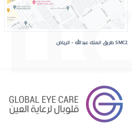
القرنية المخروطية والليزك
SMC2 طريق الملك عبدالله - الرياض
جفاف العين والليزك
هل الليزك مناسب لي