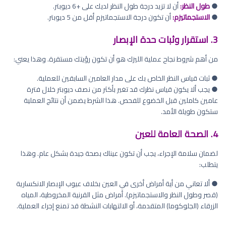
●
طول النظر:
أن لا تزيد درجة طول النظر لديك على +6 ديوبتر.
●
الاستجماتيزم:
أن تكون درجة الاستجماتيزم أقل من 5 ديوبتر.
3. استقرار وثبات حدة الإبصار
من أهم شروط نجاح عملية الليزك هو أن تكون رؤيتك مستقرة. وهذا يعني:
● ثبات قياس النظر الخاص بك على مدار العامين السابقين للعملية.
● يجب ألا يكون قياس نظرك قد تغير بأكثر من نصف ديوبتر خلال فترة
عامين كاملين قبل الخضوع للفحص. هذا الشرط يضمن أن نتائج العملية
ستكون طويلة الأمد.
4. الصحة العامة للعين
لضمان سلامة الإجراء، يجب أن تكون عيناك بصحة جيدة بشكل عام. وهذا
يتطلب:
● ألا تعاني من أية أمراض أخرى في العين بخلاف عيوب الإبصار الانكسارية
(قصر وطول النظر والاستجماتيزم). أمراض مثل القرنية المخروطية، المياه
الزرقاء (الجلوكوما) المتقدمة، أو الالتهابات النشطة قد تمنع إجراء العملية.