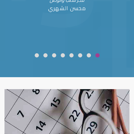
فخر للطب والوطن
محسن الشهري
ضعف نظر
قلوبال لرعاية العين