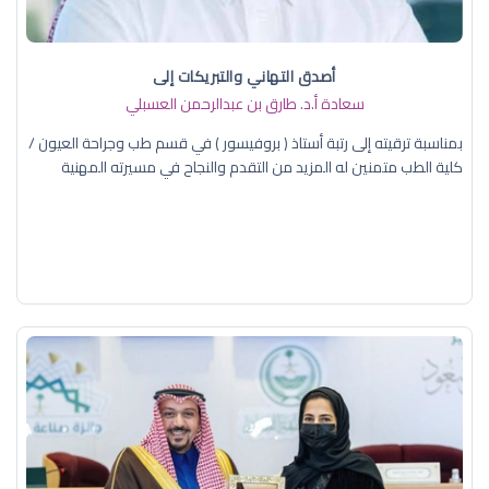
أصدق التهاني والتبريكات إلى
سعادة أ.د. ​طارق بن عبدالرحمن العسبلي
بمناسبة ترقيته إلى رتبة أستاذ ( بروفيسور ) في قسم طب وجراحة العيون /
كلية الطب متمنين له المزيد من التقدم والنجاح في مسيرته المهنية