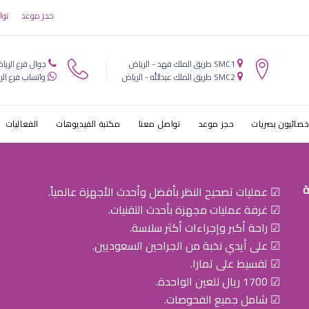
 النظارة يزيد
حجز موعد
توا
SMC1 طريق الملك فهد - الرياض
جوال فرع الريا
SMC2 طريق الملك عبدالله - الرياض
واتساب فرع الر
خصائيون بصريات
حجز موعد
تواصل معنا
مكتبة الفيديوهات
الفعاليات
ة
☑ عمليات تصحيح النظر بأفضل وأحدث الأجهزة عالمياً.
☑ غرفة عمليات مجهزة بأحدث التقنيات.
☑ راحة أكبر وإجراءات أكثر سلاسة.
☑ على أيدي نخبة من الجراحين السعوديين.
☑ تقسيط على تمارا.
☑ 1700 ريال للعين الواحدة.
☑ شامل جميع الفحوصات.