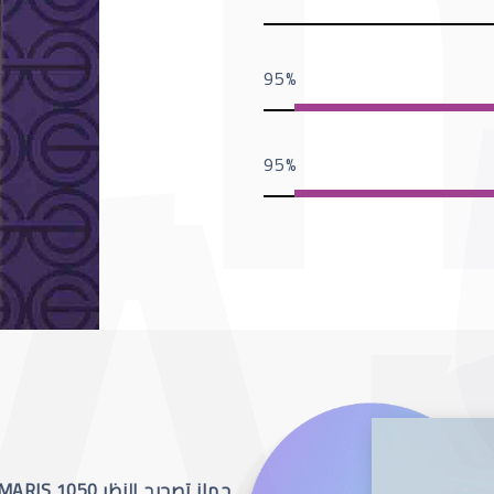
95
95
جهاز تصحيح النظر SCHWIND AMARIS 1050