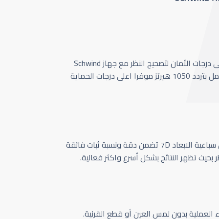
أحدث وأسرع تقنية بأعلى درجات الأمان لتصحيج النظر مع جهاز Schwind
Amaris 1050 الذي يعمل بتردد 1050 هيرتز موفرا اعلى درجات الحماية
كاميرا تتبع حركة العين سباعية الابعاد 7D تضمن دقة ونسبة ثبات فائقة
ر بحيث تظهر النتائج بشكل أسرع واكثر فعالية.
اء العملية بدون لمس العين أو قطع القرنية.