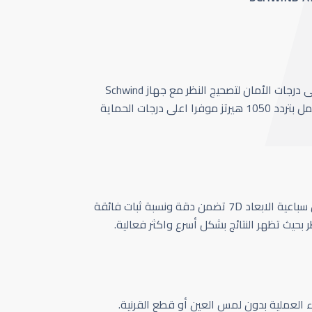
أحدث وأسرع تقنية بأعلى درجات الأمان لتصحيج النظر مع جهاز Schwind
Amaris 1050 الذي يعمل بتردد 1050 هيرتز موفرا اعلى درجات الحماية
كاميرا تتبع حركة العين سباعية الابعاد 7D تضمن دقة ونسبة ثبات فائقة
ر بحيث تظهر النتائج بشكل أسرع واكثر فعالية.
اء العملية بدون لمس العين أو قطع القرنية.