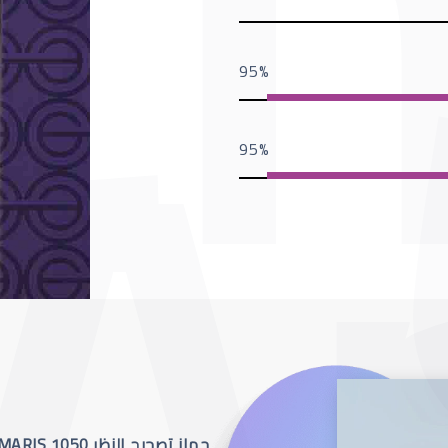
95
95
جهاز تصحيح النظر SCHWIND AMARIS 1050