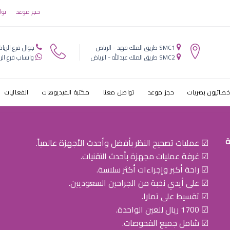
نظر يتحسن مع
حجز موعد
توا
SMC1 طريق الملك فهد - الرياض
جوال فرع الريا
SMC2 طريق الملك عبدالله - الرياض
واتساب فرع الر
خصائيون بصريات
حجز موعد
تواصل معنا
مكتبة الفيديوهات
الفعاليات
ة
☑ عمليات تصحيح النظر بأفضل وأحدث الأجهزة عالمياً.
☑ غرفة عمليات مجهزة بأحدث التقنيات.
☑ راحة أكبر وإجراءات أكثر سلاسة.
☑ على أيدي نخبة من الجراحين السعوديين.
☑ تقسيط على تمارا.
☑ 1700 ريال للعين الواحدة.
☑ شامل جميع الفحوصات.