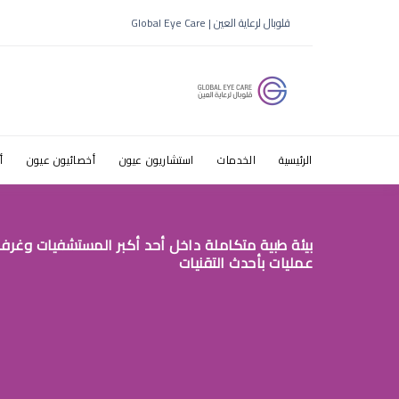
هل ضعف ال
قلوبال لرعاية العين | Global Eye Care
الرئيسية
الخدمات
استشاريون عيون
أخصائيون عيون
أ
بيئة طبية متكاملة داخل أحد أكبر المستشفيات وغرف
عمليات بأحدث التقنيات