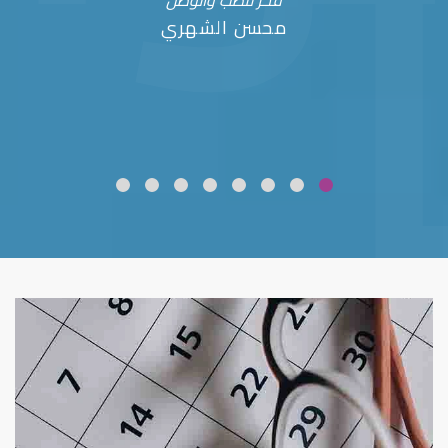
فخر للطب والوطن
محسن الشهري
ضعف نظر
قلوبال لرعاية العين