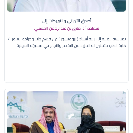
أصدق التهاني والتبريكات إلى
سعادة أ.د. ​طارق بن عبدالرحمن العسبلي
بمناسبة ترقيته إلى رتبة أستاذ ( بروفيسور ) في قسم طب وجراحة العيون /
كلية الطب متمنين له المزيد من التقدم والنجاح في مسيرته المهنية