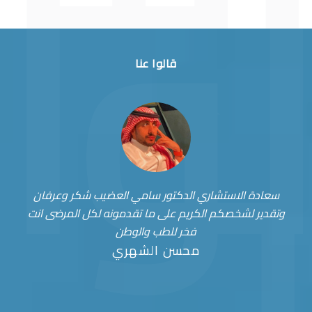
قالوا عنا
سعادة الاستشاري الدكتور سامي العضيب شكر وعرفان
وتقدير لشخصكم الكريم على ما تقدمونه لكل المرضى انت
فخر للطب والوطن
محسن الشهري