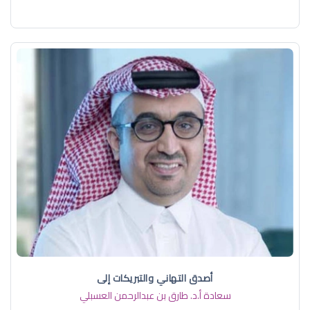
أصدق التهاني والتبريكات إلى
سعادة أ.د. ​طارق بن عبدالرحمن العسبلي