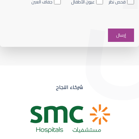
فحص نظر
عيون الأطفال
جفاف العين
ضعف نظر في عين واحدة
شركاء النجاح
ضعف نظر مفاجئ